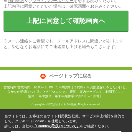
※
利用規約
及び
プライバシーポリシー
を必ずお読みください。
上記内容に同意いただいた場合は、確認画面へお進みください。
上記に同意して確認画面へ
※メール連絡をご希望でも、メールアドレスに間違いがあります
と、やむなくお電話にてご連絡差し上げる場合もございます。
ページトップに戻る
営業時間:営業時間：10:00～18:00（18:00以降は予約制）※お部屋探しをしたいけど、
なかなか時間をつくることができない方。 夜間ご案内サービスをご利用下さい。
定休日:年中無休（年末年始休暇12月29日～1月3日）
Copyright(c) 株式会社さくらの不動産 All rights reserved.
当サイトでは、お客様の当サイト利用状況把握、サービス向上検討を目的と
して、クッキー（Cookie）を使用しています。
詳しくは、当社の
「Cookieの取扱いについて」
をご確認ください。