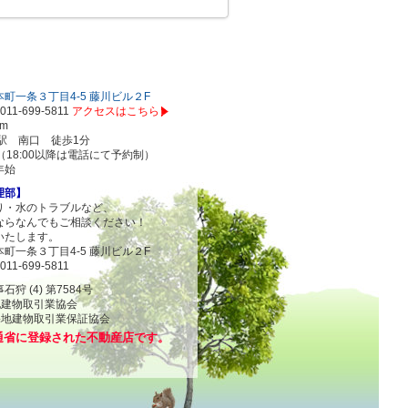
町一条３丁目4-5 藤川ビル２F
011-699-5811
アクセスはこちら
om
駅 南口 徒歩1分
00（18:00以降は電話にて予約制）
年始
理部】
り・水のトラブルなど、
ならなんでもご相談ください！
いたします。
町一条３丁目4-5 藤川ビル２F
011-699-5811
 (4) 第7584号
地建物取引業協会
物取引業保証協会
通省に登録された不動産店です。