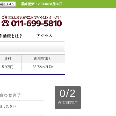
最終更新：2026年08月06日
賃料
面積/間取り
5.9万円
55.72㎡/2LDK
0
/
2
必須項目完了
せください