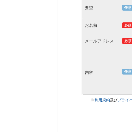
要望
任意
お名前
必須
メールアドレス
必須
任意
内容
※
利用規約
及び
プライ