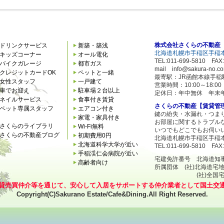
株式会社さくらの不動産
ドリンクサービス
新築・築浅
北海道札幌市手稲区手稲本
キッズコーナー
オール電化
TEL:011-699-5810 FAX:
バイクガレージ
都市ガス
mail info@sakura-no.c
クレジットカードOK
ペットと一緒
最寄駅：JR函館本線手稲
女性スタッフ
一戸建て
営業時間：10:00～18:
車でお迎え
駐車場２台以上
定休日：年中無休 年末
ネイルサービス
食事付き賃貸
さくらの不動産【賃貸管
ペット専属スタッフ
エアコン付き
鍵の紛失・水漏れ・つま
家電・家具付き
お部屋に関するトラブル
さくらのライブラリ
Wi-Fi無料
いつでもどこでもお伺い
さくらの不動産ブログ
初期費用0円
北海道札幌市手稲区手稲本
北海道科学大学が近い
TEL:011-699-5810 FAX:
手稲渓仁会病院が近い
宅建免許番号 北海道知事石狩
高齢者向け
所属団体 (社)北海道宅
(社)全国宅地建
貸売買仲介等を通じて、安心して入居をサポートする仲介業者として国土交
Copyright(C)Sakurano Estate/Cafe&Dining.All Right Reserved.