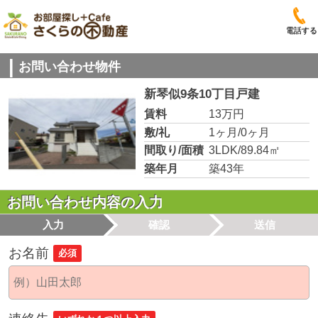
電話する
お問い合わせ物件
新琴似9条10丁目戸建
賃料
13万円
敷/礼
1ヶ月/0ヶ月
間取り/面積
3LDK/89.84㎡
築年月
築43年
お問い合わせ内容の入力
入力
確認
送信
お名前
必須