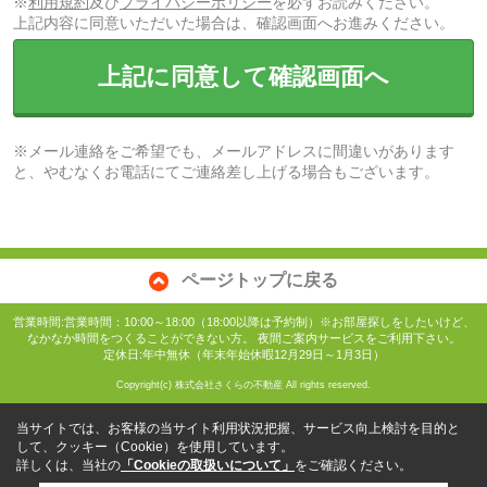
※
利用規約
及び
プライバシーポリシー
を必ずお読みください。
上記内容に同意いただいた場合は、確認画面へお進みください。
上記に同意して確認画面へ
※メール連絡をご希望でも、メールアドレスに間違いがあります
と、やむなくお電話にてご連絡差し上げる場合もございます。
ページトップに戻る
営業時間:営業時間：10:00～18:00（18:00以降は予約制）※お部屋探しをしたいけど、
なかなか時間をつくることができない方。 夜間ご案内サービスをご利用下さい。
定休日:年中無休（年末年始休暇12月29日～1月3日）
Copyright(c) 株式会社さくらの不動産 All rights reserved.
当サイトでは、お客様の当サイト利用状況把握、サービス向上検討を目的と
して、クッキー（Cookie）を使用しています。
詳しくは、当社の
「Cookieの取扱いについて」
をご確認ください。