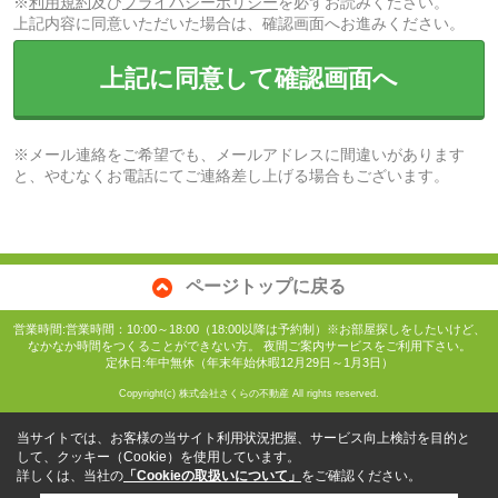
※
利用規約
及び
プライバシーポリシー
を必ずお読みください。
上記内容に同意いただいた場合は、確認画面へお進みください。
上記に同意して確認画面へ
※メール連絡をご希望でも、メールアドレスに間違いがあります
と、やむなくお電話にてご連絡差し上げる場合もございます。
ページトップに戻る
営業時間:営業時間：10:00～18:00（18:00以降は予約制）※お部屋探しをしたいけど、
なかなか時間をつくることができない方。 夜間ご案内サービスをご利用下さい。
定休日:年中無休（年末年始休暇12月29日～1月3日）
Copyright(c) 株式会社さくらの不動産 All rights reserved.
当サイトでは、お客様の当サイト利用状況把握、サービス向上検討を目的と
して、クッキー（Cookie）を使用しています。
詳しくは、当社の
「Cookieの取扱いについて」
をご確認ください。