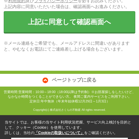
※
利用規約
及び
プライバシーポリシー
を必ずお読みください。
上記内容に同意いただいた場合は、確認画面へお進みください。
上記に同意して確認画面へ
※メール連絡をご希望でも、メールアドレスに間違いがあります
と、やむなくお電話にてご連絡差し上げる場合もございます。
ページトップに戻る
営業時間:営業時間：10:00～18:00（18:00以降は予約制）※お部屋探しをしたいけど、
なかなか時間をつくることができない方。 夜間ご案内サービスをご利用下さい。
定休日:年中無休（年末年始休暇12月29日～1月3日）
Copyright(c) 株式会社さくらの不動産 All rights reserved.
当サイトでは、お客様の当サイト利用状況把握、サービス向上検討を目的と
して、クッキー（Cookie）を使用しています。
詳しくは、当社の
「Cookieの取扱いについて」
をご確認ください。