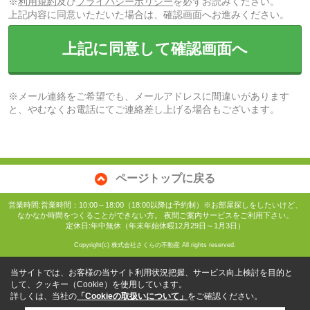
※
利用規約
及び
プライバシーポリシー
を必ずお読みください。
上記内容に同意いただいた場合は、確認画面へお進みください。
上記に同意して確認画面へ
※メール連絡をご希望でも、メールアドレスに間違いがあります
と、やむなくお電話にてご連絡差し上げる場合もございます。
ページトップに戻る
営業時間:営業時間：10:00～18:00（18:00以降は予約制）※お部屋探しをしたいけど、
なかなか時間をつくることができない方。 夜間ご案内サービスをご利用下さい。
定休日:年中無休（年末年始休暇12月29日～1月3日）
Copyright(c) 株式会社さくらの不動産 All rights reserved.
当サイトでは、お客様の当サイト利用状況把握、サービス向上検討を目的と
して、クッキー（Cookie）を使用しています。
詳しくは、当社の
「Cookieの取扱いについて」
をご確認ください。