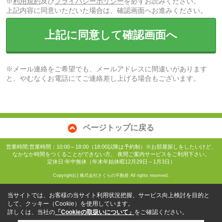
※
利用規約
及び
プライバシーポリシー
を必ずお読みください。
上記内容に同意いただいた場合は、確認画面へお進みください。
上記に同意して確認画面へ
※メール連絡をご希望でも、メールアドレスに間違いがあります
と、やむなくお電話にてご連絡差し上げる場合もございます。
ページトップに戻る
営業時間:営業時間：10:00～18:00（18:00以降は予約制）※お部屋探しをしたいけど、
なかなか時間をつくることができない方。 夜間ご案内サービスをご利用下さい。
定休日:年中無休（年末年始休暇12月29日～1月3日）
Copyright(c) 株式会社さくらの不動産 All rights reserved.
当サイトでは、お客様の当サイト利用状況把握、サービス向上検討を目的と
して、クッキー（Cookie）を使用しています。
詳しくは、当社の
「Cookieの取扱いについて」
をご確認ください。