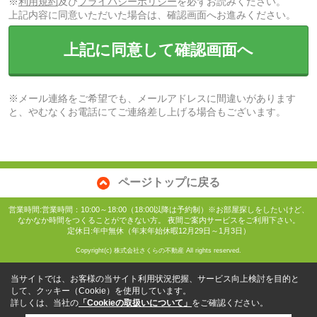
※
利用規約
及び
プライバシーポリシー
を必ずお読みください。
上記内容に同意いただいた場合は、確認画面へお進みください。
上記に同意して確認画面へ
※メール連絡をご希望でも、メールアドレスに間違いがあります
と、やむなくお電話にてご連絡差し上げる場合もございます。
ページトップに戻る
営業時間:営業時間：10:00～18:00（18:00以降は予約制）※お部屋探しをしたいけど、
なかなか時間をつくることができない方。 夜間ご案内サービスをご利用下さい。
定休日:年中無休（年末年始休暇12月29日～1月3日）
Copyright(c) 株式会社さくらの不動産 All rights reserved.
当サイトでは、お客様の当サイト利用状況把握、サービス向上検討を目的と
して、クッキー（Cookie）を使用しています。
詳しくは、当社の
「Cookieの取扱いについて」
をご確認ください。