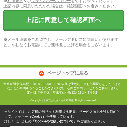
※
利用規約
及び
プライバシーポリシー
を必ずお読みください。
上記内容に同意いただいた場合は、確認画面へお進みください。
上記に同意して確認画面へ
※メール連絡をご希望でも、メールアドレスに間違いがあります
と、やむなくお電話にてご連絡差し上げる場合もございます。
ページトップに戻る
営業時間:営業時間：10:00～18:00（18:00以降は予約制）※お部屋探しをしたいけど、
なかなか時間をつくることができない方。 夜間ご案内サービスをご利用下さい。
定休日:年中無休（年末年始休暇12月29日～1月3日）
Copyright(c) 株式会社さくらの不動産 All rights reserved.
当サイトでは、お客様の当サイト利用状況把握、サービス向上検討を目的と
して、クッキー（Cookie）を使用しています。
詳しくは、当社の
「Cookieの取扱いについて」
をご確認ください。