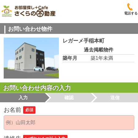
電話する
お問い合わせ物件
レガーメ手稲本町
過去掲載物件
築年月
築1年未満
お問い合わせ内容の入力
入力
確認
送信
お名前
必須