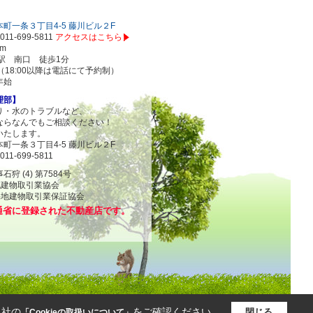
町一条３丁目4-5 藤川ビル２F
011-699-5811
アクセスはこちら
om
駅 南口 徒歩1分
00（18:00以降は電話にて予約制）
年始
理部】
り・水のトラブルなど、
ならなんでもご相談ください！
いたします。
町一条３丁目4-5 藤川ビル２F
011-699-5811
 (4) 第7584号
地建物取引業協会
物取引業保証協会
通省に登録された不動産店です。
当社の
をご確認ください。
閉じる
「Cookieの取扱いについて」