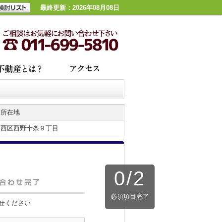
最終更新：2026年08月08日
所在地
市西区西野十条９丁目
0
/
2
必須項目完了
せください