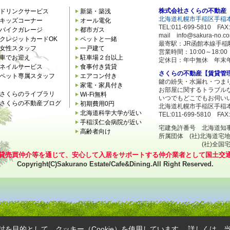
株式会社さくらの不動産
ドリンクサービス
新築・築浅
北海道札幌市手稲区手稲本
キッズコーナー
オール電化
TEL:011-699-5810 FAX:
バイクガレージ
都市ガス
mail info@sakura-no.c
クレジットカードOK
ペットと一緒
最寄駅：JR函館本線手稲
女性スタッフ
一戸建て
営業時間：10:00～18:
車でお迎え
駐車場２台以上
定休日：年中無休 年末
ネイルサービス
食事付き賃貸
さくらの不動産【賃貸管
ペット専属スタッフ
エアコン付き
鍵の紛失・水漏れ・つま
家電・家具付き
お部屋に関するトラブル
さくらのライブラリ
Wi-Fi無料
いつでもどこでもお伺い
さくらの不動産ブログ
初期費用0円
北海道札幌市手稲区手稲本
北海道科学大学が近い
TEL:011-699-5810 FAX:
手稲渓仁会病院が近い
宅建免許番号 北海道知事石狩
高齢者向け
所属団体 (社)北海道宅
(社)全国宅地建
貸売買仲介等を通じて、安心して入居をサポートする仲介業者として国土交
Copyright(C)Sakurano Estate/Cafe&Dining.All Right Reserved.
を目的として、クッキー（Cookie）を使用しています。
詳しくは、