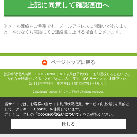
上記に同意して確認画面へ
※メール連絡をご希望でも、メールアドレスに間違いがあります
と、やむなくお電話にてご連絡差し上げる場合もございます。
ページトップに戻る
営業時間:営業時間：10:00～18:00（18:00以降は予約制）※お部屋探しをしたいけど、
なかなか時間をつくることができない方。 夜間ご案内サービスをご利用下さい。
定休日:年中無休（年末年始休暇12月29日～1月3日）
Copyright(c) 株式会社さくらの不動産 All rights reserved.
当サイトでは、お客様の当サイト利用状況把握、サービス向上検討を目的と
して、クッキー（Cookie）を使用しています。
詳しくは、当社の
「Cookieの取扱いについて」
をご確認ください。
閉じる