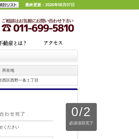
最終更新：2026年08月07日
所在地
市西区西野一条１丁目
0
/
2
必須項目完了
せください