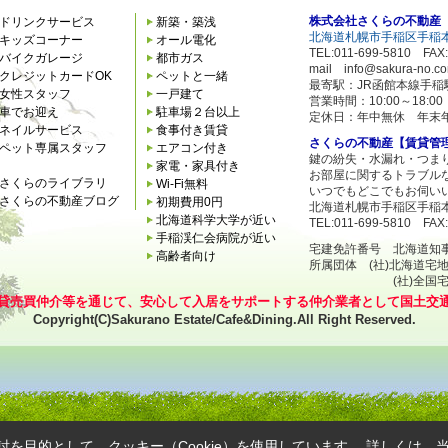
株式会社さくらの不動産
ドリンクサービス
新築・築浅
北海道札幌市手稲区手稲本
キッズコーナー
オール電化
TEL:011-699-5810 FAX:
バイクガレージ
都市ガス
mail info@sakura-no.c
クレジットカードOK
ペットと一緒
最寄駅：JR函館本線手稲
女性スタッフ
一戸建て
営業時間：10:00～18:
車でお迎え
駐車場２台以上
定休日：年中無休 年末
ネイルサービス
食事付き賃貸
さくらの不動産【賃貸管
ペット専属スタッフ
エアコン付き
鍵の紛失・水漏れ・つま
家電・家具付き
お部屋に関するトラブル
さくらのライブラリ
Wi-Fi無料
いつでもどこでもお伺い
さくらの不動産ブログ
初期費用0円
北海道札幌市手稲区手稲本
北海道科学大学が近い
TEL:011-699-5810 FAX:
手稲渓仁会病院が近い
宅建免許番号 北海道知事石狩
高齢者向け
所属団体 (社)北海道宅
(社)全国宅地建
貸売買仲介等を通じて、安心して入居をサポートする仲介業者として国土交
Copyright(C)Sakurano Estate/Cafe&Dining.All Right Reserved.
を目的として、クッキー（Cookie）を使用しています。
詳しくは、