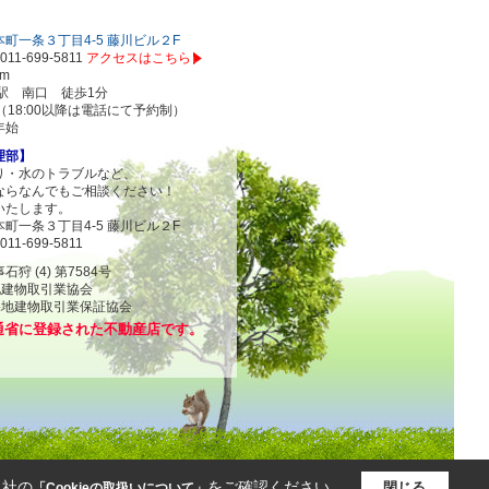
町一条３丁目4-5 藤川ビル２F
011-699-5811
アクセスはこちら
om
駅 南口 徒歩1分
00（18:00以降は電話にて予約制）
年始
理部】
り・水のトラブルなど、
ならなんでもご相談ください！
いたします。
町一条３丁目4-5 藤川ビル２F
011-699-5811
 (4) 第7584号
地建物取引業協会
物取引業保証協会
通省に登録された不動産店です。
当社の
をご確認ください。
閉じる
「Cookieの取扱いについて」