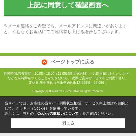
上記に同意して確認画面へ
※メール連絡をご希望でも、メールアドレスに間違いがあります
と、やむなくお電話にてご連絡差し上げる場合もございます。
ページトップに戻る
営業時間:営業時間：10:00～18:00（18:00以降は予約制）※お部屋探しをしたいけど、
なかなか時間をつくることができない方。 夜間ご案内サービスをご利用下さい。
定休日:年中無休（年末年始休暇12月29日～1月3日）
Copyright(c) 株式会社さくらの不動産 All rights reserved.
当サイトでは、お客様の当サイト利用状況把握、サービス向上検討を目的と
して、クッキー（Cookie）を使用しています。
詳しくは、当社の
「Cookieの取扱いについて」
をご確認ください。
閉じる