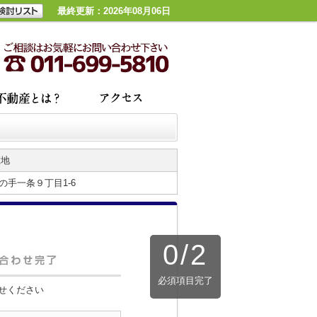
最終更新：2026年08月06日
在地
手一条９丁目1-6
0
/
2
必須項目完了
せください