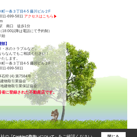
町一条３丁目4-5 藤川ビル２F
011-699-5811
アクセスはこちら
om
駅 南口 徒歩1分
00（18:00以降は電話にて予約制）
年始
理部】
り・水のトラブルなど、
ならなんでもご相談ください！
いたします。
町一条３丁目4-5 藤川ビル２F
011-699-5811
 (4) 第7584号
地建物取引業協会
物取引業保証協会
通省に登録された不動産店です。
当社の
をご確認ください。
閉じる
「Cookieの取扱いについて」