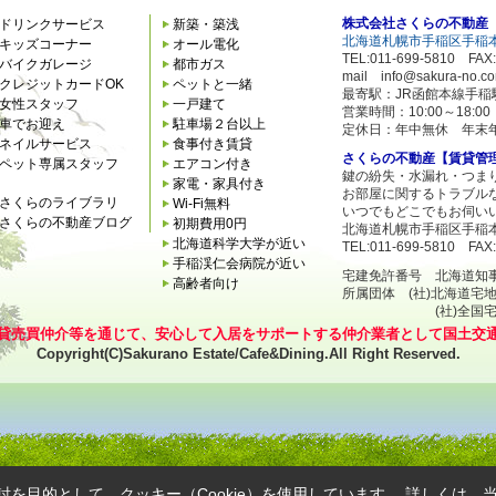
株式会社さくらの不動産
ドリンクサービス
新築・築浅
北海道札幌市手稲区手稲本
キッズコーナー
オール電化
TEL:011-699-5810 FAX:
バイクガレージ
都市ガス
mail info@sakura-no.c
クレジットカードOK
ペットと一緒
最寄駅：JR函館本線手稲
女性スタッフ
一戸建て
営業時間：10:00～18:
車でお迎え
駐車場２台以上
定休日：年中無休 年末
ネイルサービス
食事付き賃貸
さくらの不動産【賃貸管
ペット専属スタッフ
エアコン付き
鍵の紛失・水漏れ・つま
家電・家具付き
お部屋に関するトラブル
さくらのライブラリ
Wi-Fi無料
いつでもどこでもお伺い
さくらの不動産ブログ
初期費用0円
北海道札幌市手稲区手稲本
北海道科学大学が近い
TEL:011-699-5810 FAX:
手稲渓仁会病院が近い
宅建免許番号 北海道知事石狩
高齢者向け
所属団体 (社)北海道宅
(社)全国宅地建
貸売買仲介等を通じて、安心して入居をサポートする仲介業者として国土交
Copyright(C)Sakurano Estate/Cafe&Dining.All Right Reserved.
を目的として、クッキー（Cookie）を使用しています。
詳しくは、