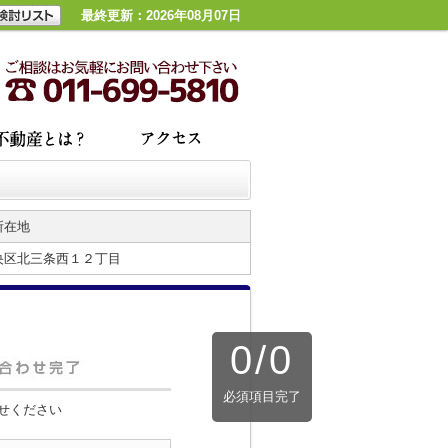
最終更新：2026年08月07日
所在地
央区北三条西１２丁目
0
/
0
必須項目完了
せください