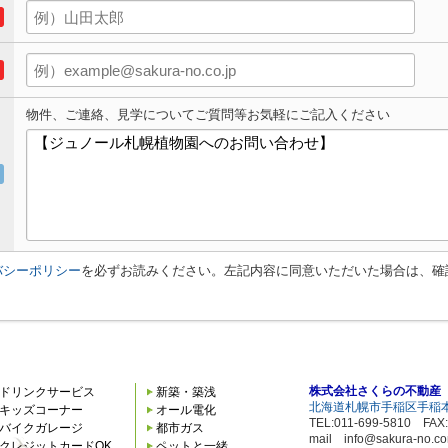
物件、ご連絡、見学についてご質問等お気軽にご記入ください
バシーポリシー
を必ずお読みください。左記内容に同意いただいた場合は、確
株式会社さくらの不動産
ドリンクサービス
新築・築浅
北海道札幌市手稲区手稲本
キッズコーナー
オール電化
TEL:011-699-5810 FAX:
バイクガレージ
都市ガス
mail info@sakura-no.c
クレジットカードOK
ペットと一緒