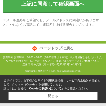
上記に同意して確認画面へ
※メール連絡をご希望でも、メールアドレスに間違いがあります
と、やむなくお電話にてご連絡差し上げる場合もございます。
ページトップに戻る
営業時間:営業時間：10:00～18:00（18:00以降は予約制）※お部屋探しをしたいけど、
なかなか時間をつくることができない方。 夜間ご案内サービスをご利用下さい。
定休日:年中無休（年末年始休暇12月29日～1月3日）
Copyright(c) 株式会社さくらの不動産 All rights reserved.
当サイトでは、お客様の当サイト利用状況把握、サービス向上検討を目的と
して、クッキー（Cookie）を使用しています。
詳しくは、当社の
「Cookieの取扱いについて」
をご確認ください。
閉じる