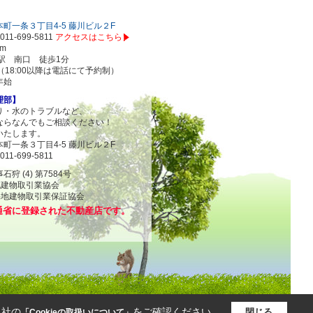
町一条３丁目4-5 藤川ビル２F
011-699-5811
アクセスはこちら
om
駅 南口 徒歩1分
00（18:00以降は電話にて予約制）
年始
理部】
り・水のトラブルなど、
ならなんでもご相談ください！
いたします。
町一条３丁目4-5 藤川ビル２F
011-699-5811
 (4) 第7584号
地建物取引業協会
物取引業保証協会
通省に登録された不動産店です。
当社の
をご確認ください。
閉じる
「Cookieの取扱いについて」