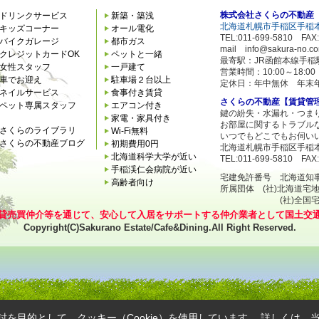
株式会社さくらの不動産
ドリンクサービス
新築・築浅
北海道札幌市手稲区手稲本
キッズコーナー
オール電化
TEL:011-699-5810 FAX:
バイクガレージ
都市ガス
mail info@sakura-no.c
クレジットカードOK
ペットと一緒
最寄駅：JR函館本線手稲
女性スタッフ
一戸建て
営業時間：10:00～18:
車でお迎え
駐車場２台以上
定休日：年中無休 年末
ネイルサービス
食事付き賃貸
さくらの不動産【賃貸管
ペット専属スタッフ
エアコン付き
鍵の紛失・水漏れ・つま
家電・家具付き
お部屋に関するトラブル
さくらのライブラリ
Wi-Fi無料
いつでもどこでもお伺い
さくらの不動産ブログ
初期費用0円
北海道札幌市手稲区手稲本
北海道科学大学が近い
TEL:011-699-5810 FAX:
手稲渓仁会病院が近い
宅建免許番号 北海道知事石狩
高齢者向け
所属団体 (社)北海道宅
(社)全国宅地建
貸売買仲介等を通じて、安心して入居をサポートする仲介業者として国土交
Copyright(C)Sakurano Estate/Cafe&Dining.All Right Reserved.
を目的として、クッキー（Cookie）を使用しています。
詳しくは、