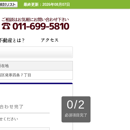
最終更新：2026年08月07日
所在地
西区発寒四条７丁目
0
/
2
必須項目完了
せください