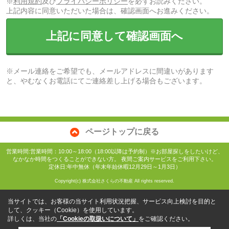
※
利用規約
及び
プライバシーポリシー
を必ずお読みください。
上記内容に同意いただいた場合は、確認画面へお進みください。
上記に同意して確認画面へ
※メール連絡をご希望でも、メールアドレスに間違いがあります
と、やむなくお電話にてご連絡差し上げる場合もございます。
ページトップに戻る
営業時間:営業時間：10:00～18:00（18:00以降は予約制）※お部屋探しをしたいけど、
なかなか時間をつくることができない方。 夜間ご案内サービスをご利用下さい。
定休日:年中無休（年末年始休暇12月29日～1月3日）
Copyright(c) 株式会社さくらの不動産 All rights reserved.
当サイトでは、お客様の当サイト利用状況把握、サービス向上検討を目的と
して、クッキー（Cookie）を使用しています。
詳しくは、当社の
「Cookieの取扱いについて」
をご確認ください。