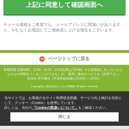
上記に同意して確認画面へ
※メール連絡をご希望でも、メールアドレスに間違いがあります
と、やむなくお電話にてご連絡差し上げる場合もございます。
ページトップに戻る
営業時間:営業時間：10:00～18:00（18:00以降は予約制）※お部屋探しをしたいけど、
なかなか時間をつくることができない方。 夜間ご案内サービスをご利用下さい。
定休日:年中無休（年末年始休暇12月29日～1月3日）
Copyright(c) 株式会社さくらの不動産 All rights reserved.
当サイトでは、お客様の当サイト利用状況把握、サービス向上検討を目的と
して、クッキー（Cookie）を使用しています。
詳しくは、当社の
「Cookieの取扱いについて」
をご確認ください。
閉じる