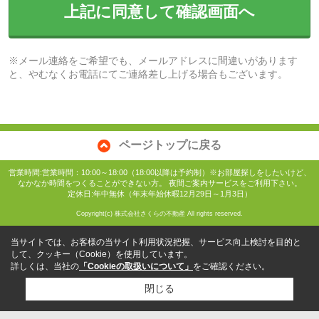
上記に同意して確認画面へ
※メール連絡をご希望でも、メールアドレスに間違いがあります
と、やむなくお電話にてご連絡差し上げる場合もございます。
ページトップに戻る
営業時間:営業時間：10:00～18:00（18:00以降は予約制）※お部屋探しをしたいけど、
なかなか時間をつくることができない方。 夜間ご案内サービスをご利用下さい。
定休日:年中無休（年末年始休暇12月29日～1月3日）
Copyright(c) 株式会社さくらの不動産 All rights reserved.
当サイトでは、お客様の当サイト利用状況把握、サービス向上検討を目的と
して、クッキー（Cookie）を使用しています。
詳しくは、当社の
「Cookieの取扱いについて」
をご確認ください。
閉じる