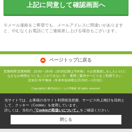
上記に同意して確認画面へ
※メール連絡をご希望でも、メールアドレスに間違いがあります
と、やむなくお電話にてご連絡差し上げる場合もございます。
ページトップに戻る
営業時間:営業時間：10:00～18:00（18:00以降は予約制）※お部屋探しをしたいけど、
なかなか時間をつくることができない方。 夜間ご案内サービスをご利用下さい。
定休日:年中無休（年末年始休暇12月29日～1月3日）
Copyright(c) 株式会社さくらの不動産 All rights reserved.
当サイトでは、お客様の当サイト利用状況把握、サービス向上検討を目的と
して、クッキー（Cookie）を使用しています。
詳しくは、当社の
「Cookieの取扱いについて」
をご確認ください。
閉じる