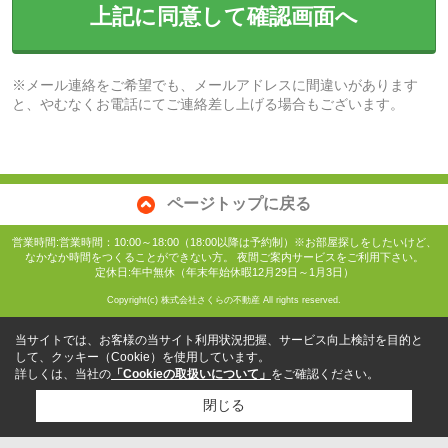
上記に同意して確認画面へ
※メール連絡をご希望でも、メールアドレスに間違いがあります
と、やむなくお電話にてご連絡差し上げる場合もございます。
ページトップに戻る
営業時間:営業時間：10:00～18:00（18:00以降は予約制）※お部屋探しをしたいけど、
なかなか時間をつくることができない方。 夜間ご案内サービスをご利用下さい。
定休日:年中無休（年末年始休暇12月29日～1月3日）
Copyright(c) 株式会社さくらの不動産 All rights reserved.
当サイトでは、お客様の当サイト利用状況把握、サービス向上検討を目的と
して、クッキー（Cookie）を使用しています。
詳しくは、当社の
「Cookieの取扱いについて」
をご確認ください。
閉じる