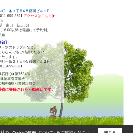
町一条３丁目4-5 藤川ビル２F
011-699-5811
アクセスはこちら
om
駅 南口 徒歩1分
00（18:00以降は電話にて予約制）
年始
理部】
り・水のトラブルなど、
ならなんでもご相談ください！
いたします。
町一条３丁目4-5 藤川ビル２F
011-699-5811
 (4) 第7584号
地建物取引業協会
物取引業保証協会
通省に登録された不動産店です。
当社の
をご確認ください。
閉じる
「Cookieの取扱いについて」