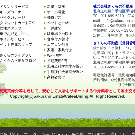
株式会社さくらの不動産
ドリンクサービス
新築・築浅
北海道札幌市手稲区手稲本
キッズコーナー
オール電化
TEL:011-699-5810 FAX:
バイクガレージ
都市ガス
mail info@sakura-no.c
クレジットカードOK
ペットと一緒
最寄駅：JR函館本線手稲
女性スタッフ
一戸建て
営業時間：10:00～18:
車でお迎え
駐車場２台以上
定休日：年中無休 年末
ネイルサービス
食事付き賃貸
さくらの不動産【賃貸管
ペット専属スタッフ
エアコン付き
鍵の紛失・水漏れ・つま
家電・家具付き
お部屋に関するトラブル
さくらのライブラリ
Wi-Fi無料
いつでもどこでもお伺い
さくらの不動産ブログ
初期費用0円
北海道札幌市手稲区手稲本
北海道科学大学が近い
TEL:011-699-5810 FAX:
手稲渓仁会病院が近い
宅建免許番号 北海道知事石狩
高齢者向け
所属団体 (社)北海道宅
(社)全国宅地建
貸売買仲介等を通じて、安心して入居をサポートする仲介業者として国土交
Copyright(C)Sakurano Estate/Cafe&Dining.All Right Reserved.
を目的として、クッキー（Cookie）を使用しています。
詳しくは、