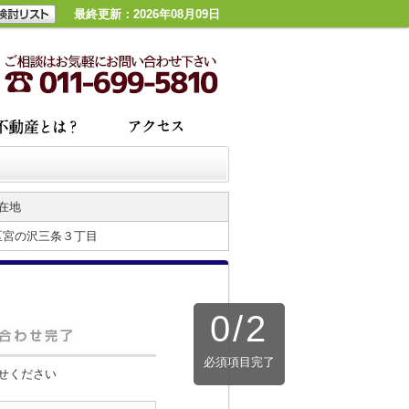
最終更新：2026年08月09日
在地
区宮の沢三条３丁目
0
/
2
必須項目完了
せください