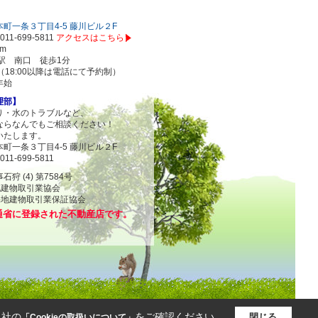
町一条３丁目4-5 藤川ビル２F
011-699-5811
アクセスはこちら
om
駅 南口 徒歩1分
00（18:00以降は電話にて予約制）
年始
理部】
り・水のトラブルなど、
ならなんでもご相談ください！
いたします。
町一条３丁目4-5 藤川ビル２F
011-699-5811
 (4) 第7584号
地建物取引業協会
物取引業保証協会
通省に登録された不動産店です。
当社の
をご確認ください。
閉じる
「Cookieの取扱いについて」