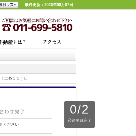
最終更新：2026年08月07日
地
寒十二条１１丁目
0
/
2
必須項目完了
せください