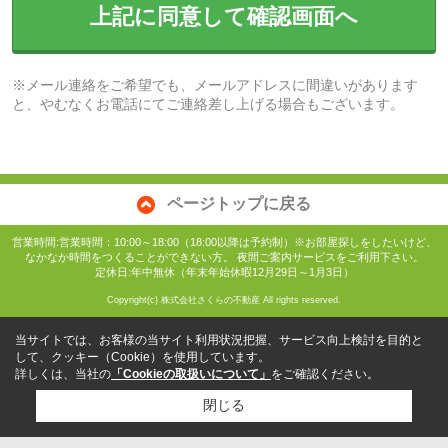
上記に同意して確認画面へ
※メール連絡をご希望でも、メールアドレスに間違いがあります
と、やむなくお電話にてご連絡差し上げる場合もございます。
ページトップに戻る
営業時間:営業時間：10:00～18:00（18:00以降は予約制）※お部屋探しをしたいけど、
なかなか時間をつくることができない方。 夜間ご案内サービスをご利用下さい。
定休日:年中無休（年末年始休暇12月29日～1月3日）
Copyright(c) 株式会社さくらの不動産 All rights reserved.
当サイトでは、お客様の当サイト利用状況把握、サービス向上検討を目的と
して、クッキー（Cookie）を使用しています。
詳しくは、当社の
「Cookieの取扱いについて」
をご確認ください。
閉じる