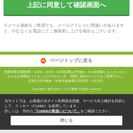
上記に同意して確認画面へ
※メール連絡をご希望でも、メールアドレスに間違いがあります
と、やむなくお電話にてご連絡差し上げる場合もございます。
ページトップに戻る
営業時間:営業時間：10:00～18:00（18:00以降は予約制）※お部屋探しをしたいけど、
なかなか時間をつくることができない方。 夜間ご案内サービスをご利用下さい。
定休日:年中無休（年末年始休暇12月29日～1月3日）
Copyright(c) 株式会社さくらの不動産 All rights reserved.
当サイトでは、お客様の当サイト利用状況把握、サービス向上検討を目的と
して、クッキー（Cookie）を使用しています。
詳しくは、当社の
「Cookieの取扱いについて」
をご確認ください。
閉じる