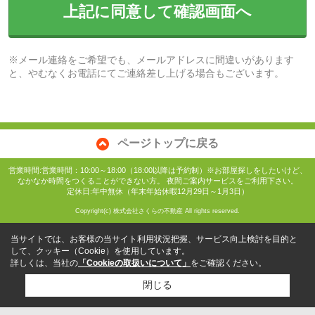
上記に同意して確認画面へ
※メール連絡をご希望でも、メールアドレスに間違いがあります
と、やむなくお電話にてご連絡差し上げる場合もございます。
ページトップに戻る
営業時間:営業時間：10:00～18:00（18:00以降は予約制）※お部屋探しをしたいけど、
なかなか時間をつくることができない方。 夜間ご案内サービスをご利用下さい。
定休日:年中無休（年末年始休暇12月29日～1月3日）
Copyright(c) 株式会社さくらの不動産 All rights reserved.
当サイトでは、お客様の当サイト利用状況把握、サービス向上検討を目的と
して、クッキー（Cookie）を使用しています。
詳しくは、当社の
「Cookieの取扱いについて」
をご確認ください。
閉じる