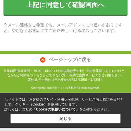
上記に同意して確認画面へ
※メール連絡をご希望でも、メールアドレスに間違いがあります
と、やむなくお電話にてご連絡差し上げる場合もございます。
ページトップに戻る
営業時間:営業時間：10:00～18:00（18:00以降は予約制）※お部屋探しをしたいけど、
なかなか時間をつくることができない方。 夜間ご案内サービスをご利用下さい。
定休日:年中無休（年末年始休暇12月29日～1月3日）
Copyright(c) 株式会社さくらの不動産 All rights reserved.
当サイトでは、お客様の当サイト利用状況把握、サービス向上検討を目的と
して、クッキー（Cookie）を使用しています。
詳しくは、当社の
「Cookieの取扱いについて」
をご確認ください。
閉じる