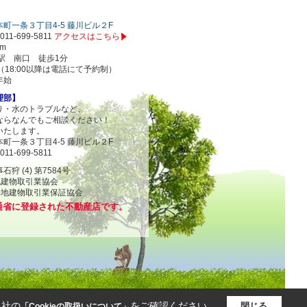
町一条３丁目4-5 藤川ビル２F
011-699-5811
アクセスはこちら
om
駅 南口 徒歩1分
00（18:00以降は電話にて予約制）
年始
理部】
り・水のトラブルなど、
ならなんでもご相談ください！
いたします。
町一条３丁目4-5 藤川ビル２F
011-699-5811
 (4) 第7584号
地建物取引業協会
物取引業保証協会
通省に登録された不動産店です。
当社の
をご確認ください。
閉じる
「Cookieの取扱いについて」