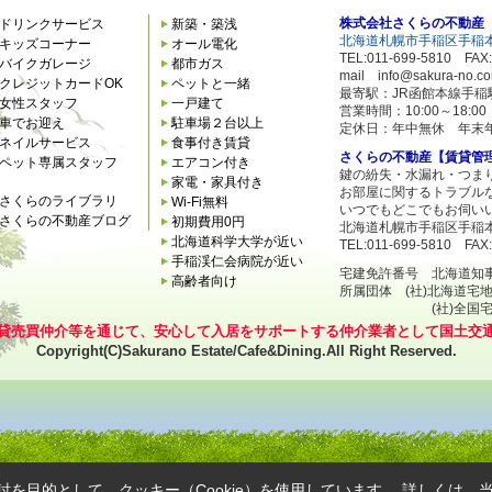
株式会社さくらの不動産
ドリンクサービス
新築・築浅
北海道札幌市手稲区手稲本
キッズコーナー
オール電化
TEL:011-699-5810 FAX:
バイクガレージ
都市ガス
mail info@sakura-no.c
クレジットカードOK
ペットと一緒
最寄駅：JR函館本線手稲
女性スタッフ
一戸建て
営業時間：10:00～18:
車でお迎え
駐車場２台以上
定休日：年中無休 年末
ネイルサービス
食事付き賃貸
さくらの不動産【賃貸管
ペット専属スタッフ
エアコン付き
鍵の紛失・水漏れ・つま
家電・家具付き
お部屋に関するトラブル
さくらのライブラリ
Wi-Fi無料
いつでもどこでもお伺い
さくらの不動産ブログ
初期費用0円
北海道札幌市手稲区手稲本
北海道科学大学が近い
TEL:011-699-5810 FAX:
手稲渓仁会病院が近い
宅建免許番号 北海道知事石狩
高齢者向け
所属団体 (社)北海道宅
(社)全国宅地建
貸売買仲介等を通じて、安心して入居をサポートする仲介業者として国土交
Copyright(C)Sakurano Estate/Cafe&Dining.All Right Reserved.
を目的として、クッキー（Cookie）を使用しています。
詳しくは、