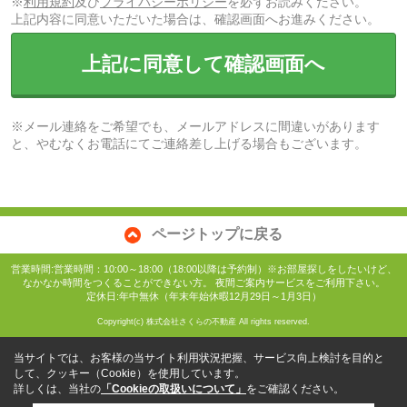
※
利用規約
及び
プライバシーポリシー
を必ずお読みください。
上記内容に同意いただいた場合は、確認画面へお進みください。
上記に同意して確認画面へ
※メール連絡をご希望でも、メールアドレスに間違いがあります
と、やむなくお電話にてご連絡差し上げる場合もございます。
ページトップに戻る
営業時間:営業時間：10:00～18:00（18:00以降は予約制）※お部屋探しをしたいけど、
なかなか時間をつくることができない方。 夜間ご案内サービスをご利用下さい。
定休日:年中無休（年末年始休暇12月29日～1月3日）
Copyright(c) 株式会社さくらの不動産 All rights reserved.
当サイトでは、お客様の当サイト利用状況把握、サービス向上検討を目的と
して、クッキー（Cookie）を使用しています。
詳しくは、当社の
「Cookieの取扱いについて」
をご確認ください。