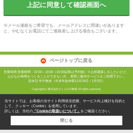
上記に同意して確認画面へ
※メール連絡をご希望でも、メールアドレスに間違いがあります
と、やむなくお電話にてご連絡差し上げる場合もございます。
ページトップに戻る
営業時間:営業時間：10:00～18:00（18:00以降は予約制）※お部屋探しをしたいけど、
なかなか時間をつくることができない方。 夜間ご案内サービスをご利用下さい。
定休日:年中無休（年末年始休暇12月29日～1月3日）
Copyright(c) 株式会社さくらの不動産 All rights reserved.
当サイトでは、お客様の当サイト利用状況把握、サービス向上検討を目的と
して、クッキー（Cookie）を使用しています。
詳しくは、当社の
「Cookieの取扱いについて」
をご確認ください。
閉じる