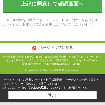
上記に同意して確認画面へ
※メール連絡をご希望でも、メールアドレスに間違いがあります
と、やむなくお電話にてご連絡差し上げる場合もございます。
ページトップに戻る
営業時間:営業時間：10:00～18:00（18:00以降は予約制）※お部屋探しをしたいけど、
なかなか時間をつくることができない方。 夜間ご案内サービスをご利用下さい。
定休日:年中無休（年末年始休暇12月29日～1月3日）
Copyright(c) 株式会社さくらの不動産 All rights reserved.
当サイトでは、お客様の当サイト利用状況把握、サービス向上検討を目的と
して、クッキー（Cookie）を使用しています。
詳しくは、当社の
「Cookieの取扱いについて」
をご確認ください。
閉じる