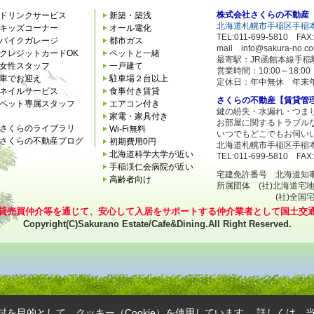
株式会社さくらの不動産
ドリンクサービス
新築・築浅
北海道札幌市手稲区手稲本
キッズコーナー
オール電化
TEL:011-699-5810 FAX:
バイクガレージ
都市ガス
mail info@sakura-no.c
クレジットカードOK
ペットと一緒
最寄駅：JR函館本線手稲
女性スタッフ
一戸建て
営業時間：10:00～18:
車でお迎え
駐車場２台以上
定休日：年中無休 年末
ネイルサービス
食事付き賃貸
さくらの不動産【賃貸管
ペット専属スタッフ
エアコン付き
鍵の紛失・水漏れ・つま
家電・家具付き
お部屋に関するトラブル
さくらのライブラリ
Wi-Fi無料
いつでもどこでもお伺い
さくらの不動産ブログ
初期費用0円
北海道札幌市手稲区手稲本
北海道科学大学が近い
TEL:011-699-5810 FAX:
手稲渓仁会病院が近い
宅建免許番号 北海道知事石狩
高齢者向け
所属団体 (社)北海道宅
(社)全国宅地建
貸売買仲介等を通じて、安心して入居をサポートする仲介業者として国土交
Copyright(C)Sakurano Estate/Cafe&Dining.All Right Reserved.
を目的として、クッキー（Cookie）を使用しています。
詳しくは、