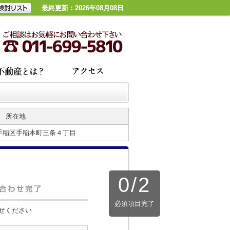
最終更新：2026年08月08日
所在地
手稲区手稲本町三条４丁目
0
/
2
必須項目完了
せください