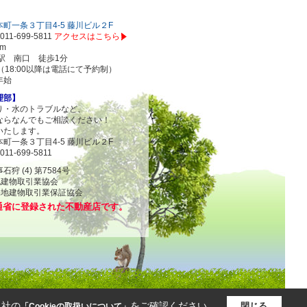
町一条３丁目4-5 藤川ビル２F
011-699-5811
アクセスはこちら
om
駅 南口 徒歩1分
00（18:00以降は電話にて予約制）
年始
理部】
り・水のトラブルなど、
ならなんでもご相談ください！
いたします。
町一条３丁目4-5 藤川ビル２F
011-699-5811
 (4) 第7584号
地建物取引業協会
物取引業保証協会
通省に登録された不動産店です。
当社の
をご確認ください。
閉じる
「Cookieの取扱いについて」