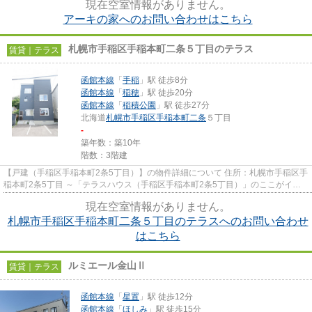
現在空室情報がありません。
アーキの家へのお問い合わせはこちら
札幌市手稲区手稲本町二条５丁目のテラス
賃貸｜テラス
函館本線
「
手稲
」駅 徒歩8分
函館本線
「
稲穂
」駅 徒歩20分
函館本線
「
稲積公園
」駅 徒歩27分
北海道
札幌市手稲区
手稲本町二条
５丁目
-
築年数：築10年
階数：3階建
【戸建（手稲区手稲本町2条5丁目）】の物件詳細について 住所：札幌市手稲区手
稲本町2条5丁目 ～「テラスハウス（手稲区手稲本町2条5丁目）」のここがイチ
オシ～ ～ 手稲渓仁会病院...
現在空室情報がありません。
札幌市手稲区手稲本町二条５丁目のテラスへのお問い合わせ
はこちら
ルミエール金山Ⅱ
賃貸｜テラス
函館本線
「
星置
」駅 徒歩12分
函館本線
「
ほしみ
」駅 徒歩15分