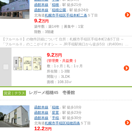
函館本線
「
稲穂
」駅 徒歩21分
函館本線
「
稲積公園
」駅 徒歩24分
北海道
札幌市手稲区
手稲本町二条
５丁目
9.2
万円
築年数：築14年 ｜募集中：
1室
階数：3階建
【フルールⅡ】の物件詳細について 住所：札幌市手稲区手稲本町2条5丁目 ～
「フルールⅡ」のここがイチオシ～ ～ JR手稲駅南口から徒歩5分（約400m）の
場所に建つテラスハウス物件で...
9.2
万
円
(管理費・共益費 -)
敷：1ヶ月｜礼：1ヶ月
所在階：1-3階
間取り：3LDK
面積：108.33㎡
レガーメ稲穂45 壱番館
賃貸｜テラス
函館本線
「
稲穂
」駅 徒歩10分
函館本線
「
星置
」駅 徒歩23分
函館本線
「
手稲
」駅 徒歩30分
北海道
札幌市手稲区
稲穂四条
５丁目
12.2
万円