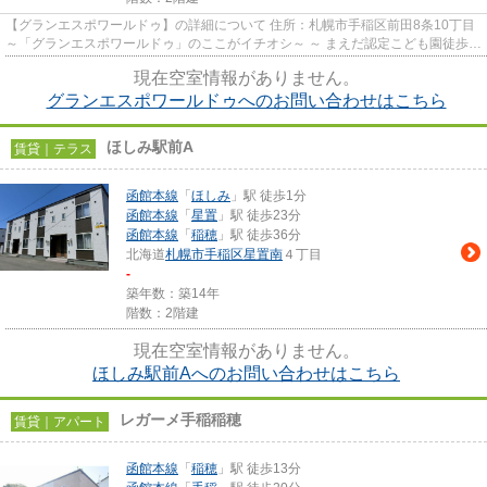
【グランエスポワールドゥ】の詳細について 住所：札幌市手稲区前田8条10丁目
～「グランエスポワールドゥ」のここがイチオシ～ ～ まえだ認定こども園徒歩
17分（約1,400m）、おお...
現在空室情報がありません。
グランエスポワールドゥへのお問い合わせはこちら
ほしみ駅前A
賃貸｜テラス
函館本線
「
ほしみ
」駅 徒歩1分
函館本線
「
星置
」駅 徒歩23分
函館本線
「
稲穂
」駅 徒歩36分
北海道
札幌市手稲区
星置南
４丁目
-
築年数：築14年
階数：2階建
現在空室情報がありません。
ほしみ駅前Aへのお問い合わせはこちら
レガーメ手稲稲穂
賃貸｜アパート
函館本線
「
稲穂
」駅 徒歩13分