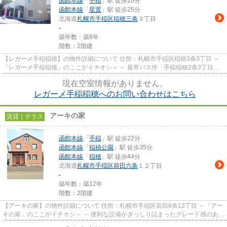
函館本線
「
手稲
」駅 徒歩20分
函館本線
「
星置
」駅 徒歩25分
北海道
札幌市手稲区
稲穂三条
３丁目
-
築年数：築8年
階数：2階建
【レガーメ手稲稲穂】の物件詳細について 住所：札幌市手稲区稲穂3条3丁目 ～
「レガーメ手稲稲穂」のここがイチオシ～ ～ 最寄バス停「手稲稲穂2条3丁目」
まで徒歩1分ほど(約80m）...
現在空室情報がありません。
レガーメ手稲稲穂へのお問い合わせはこちら
アーキの家
賃貸｜テラス
函館本線
「
手稲
」駅 徒歩22分
函館本線
「
稲積公園
」駅 徒歩35分
函館本線
「
稲穂
」駅 徒歩44分
北海道
札幌市手稲区
前田六条
１２丁目
-
築年数：築12年
階数：2階建
【アーキの家】の物件詳細について 住所：札幌市手稲区前田6条12丁目 ～「アー
キの家」のここがイチオシ～ ～ 便利な設備がぎっしり詰まったグレード感のある
物件です。ぜひご内覧...