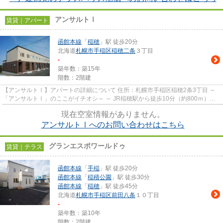
アンサルトⅠ
賃貸｜アパート
函館本線
「
稲穂
」駅 徒歩20分
北海道
札幌市手稲区
稲穂二条
３丁目
-
築年数：築15年
階数：2階建
【アンサルトⅠ】アパートの詳細について 住所：札幌市手稲区稲穂2条3丁目 ～
「アンサルトⅠ」のここがイチオシ～ ～ JR稲穂駅から徒歩10分（約800ｍ）、
リビングが広いテラスハウス...
現在空室情報がありません。
アンサルトⅠへのお問い合わせはこちら
グランエスポワールドゥ
賃貸｜テラス
函館本線
「
手稲
」駅 徒歩20分
函館本線
「
稲積公園
」駅 徒歩30分
函館本線
「
稲穂
」駅 徒歩45分
北海道
札幌市手稲区
前田八条
１０丁目
-
築年数：築10年
階数：2階建