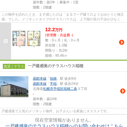
築年数：築3年 ｜募集中：
1室
階数：2階建
この物件を訪れたとき、まず感じたのは「まるで一戸建てのようなゆとりと独立
感」でした。メゾネットタイプのテラスハウスは、上下階の音の干渉が少なく、
静かで落ち着いた暮らしがで...
12.2
万
円
(管理費・共益費 -)
敷：0ヶ月｜礼：0ヶ月
所在階：1-2階
間取り：3LDK
面積：95.46㎡
一戸建感覚のテラスハウス稲穂
賃貸｜テラス
函館本線
「
稲穂
」駅 徒歩9分
函館本線
「
手稲
」駅 徒歩24分
北海道
札幌市手稲区
稲穂二条
３丁目
-
築年数：築24年
階数：2階建
戸建感覚で人気のメゾネット物件。お子さんいる家族にオススメです。
現在空室情報がありません。
一戸建感覚のテラスハウス稲穂へのお問い合わせはこちら