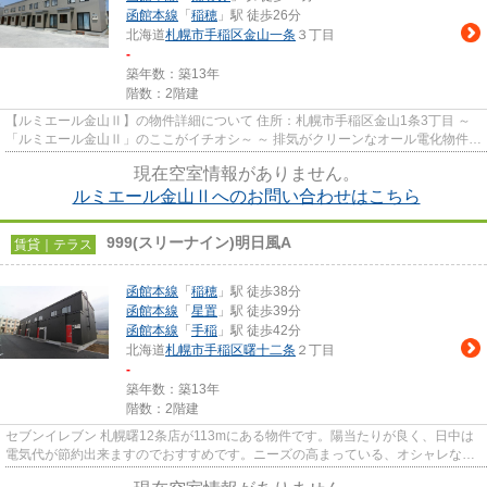
函館本線
「
稲穂
」駅 徒歩26分
北海道
札幌市手稲区
金山一条
３丁目
-
築年数：築13年
階数：2階建
【ルミエール金山Ⅱ】の物件詳細について 住所：札幌市手稲区金山1条3丁目 ～
「ルミエール金山Ⅱ」のここがイチオシ～ ～ 排気がクリーンなオール電化物件
は、小さなお子さんがいるフ...
現在空室情報がありません。
ルミエール金山Ⅱへのお問い合わせはこちら
999(スリーナイン)明日風A
賃貸｜テラス
函館本線
「
稲穂
」駅 徒歩38分
函館本線
「
星置
」駅 徒歩39分
函館本線
「
手稲
」駅 徒歩42分
北海道
札幌市手稲区
曙十二条
２丁目
-
築年数：築13年
階数：2階建
セブンイレブン 札幌曙12条店が113mにある物件です。陽当たりが良く、日中は
電気代が節約出来ますのでおすすめです。ニーズの高まっている、オシャレなテ
ラスハウスの物件となります。...