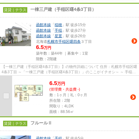
一棟三戸建（手稲区曙4条3丁目）
賃貸｜テラス
函館本線
「
稲穂
」駅 徒歩15分
函館本線
「
手稲
」駅 徒歩27分
函館本線
「
星置
」駅 徒歩26分
北海道
札幌市手稲区
曙四条
３丁目
6.5
万円
築年数：築44年 ｜募集中：
1室
階数：2階建
【一棟三戸建（手稲区曙4条3丁目）】の物件詳細について 住所：札幌市手稲区曙
4条3丁目 ～「一棟三戸建（手稲区曙4条3丁目）」のここがイチオシ～ ～ 手稲あ
すなろ保育園徒歩3分（...
6.5
万
円
(管理費・共益費 -)
敷：1ヶ月｜礼：0ヶ月
所在階：2階
間取り：4LDK
面積：88.56㎡
フルールⅡ
賃貸｜テラス
函館本線
「
手稲
」駅 徒歩5分