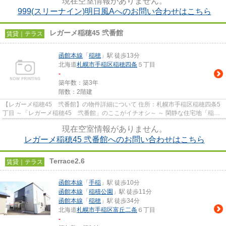
現在空室情報がありません。
999(スリーナイン)明日風Aへのお問い合わせはこちら
レガーメ稲穂45 弐番館
賃貸｜テラス
函館本線
「
稲穂
」駅 徒歩13分
北海道
札幌市手稲区
稲穂四条
５丁目
-
築年数：築3年
階数：2階建
【レガーメ稲穂45 弐番館】の物件詳細について 住所：札幌市手稲区稲穂四条5
丁目 ～「レガーメ稲穂45 弐番館」のここがイチオシ～ ～ 閑静な住宅地「稲
穂」に建つ3LDK物件です。 ...
現在空室情報がありません。
レガーメ稲穂45 弐番館へのお問い合わせはこちら
Terrace2.6
賃貸｜テラス
函館本線
「
手稲
」駅 徒歩10分
函館本線
「
稲積公園
」駅 徒歩11分
函館本線
「
稲穂
」駅 徒歩34分
北海道
札幌市手稲区
富丘二条
６丁目
-