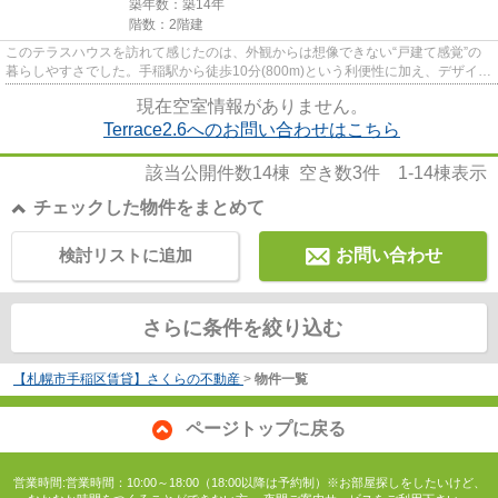
築年数：築14年
階数：2階建
このテラスハウスを訪れて感じたのは、外観からは想像できない“戸建て感覚”の
暮らしやすさでした。手稲駅から徒歩10分(800m)という利便性に加え、デザイナ
ーズ仕様のすっきりとした外...
現在空室情報がありません。
Terrace2.6へのお問い合わせはこちら
該当公開件数
14
棟 空き数
3
件
1-14
棟表示
チェックした物件をまとめて
検討リストに追加
お問い合わせ
さらに条件を絞り込む
【札幌市手稲区賃貸】さくらの不動産
>
物件一覧
ページトップに戻る
営業時間:営業時間：10:00～18:00（18:00以降は予約制）※お部屋探しをしたいけど、