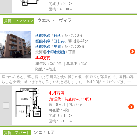
間取り：2LDK
面積：41.00㎡
ウエスト・ヴィラ
賃貸｜マンション
函館本線
「
銭函
」駅 徒歩8分
函館本線
「
ほしみ
」駅 徒歩47分
函館本線
「
星置
」駅 徒歩65分
北海道
小樽市
銭函
１丁目
4.4
万円
築年数：築17年 ｜募集中：
1室
階数：4階建
室内へ入ると、落ち着いた雰囲気と使い勝手の良い間取りが印象的で、毎日の暮
らしを快適に過ごせそうな住まいだと感じました。 約10.3帖のリビングは、一人
暮らしではゆったりと、お...
4.4
万
円
(管理費・共益費 4,000円)
敷：0ヶ月｜礼：0ヶ月
所在階：4階
間取り：1LDK
面積：39.11㎡
シェ・モア
賃貸｜アパート