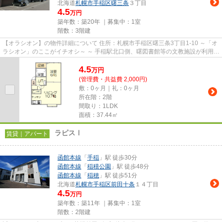
北海道
札幌市手稲区
曙三条
３丁目
4.5
万円
築年数：築20年 ｜募集中：
1室
階数：3階建
【オラシオン】の物件詳細について 住所：札幌市手稲区曙三条3丁目1-10 ～「オ
ラシオン」のここがイチオシ～ ～ 手稲駅北口側、曙図書館等の文教施設が利用し
やすいエリアにありま...
4.5
万
円
(管理費・共益費 2,000円)
敷：0ヶ月｜礼：0ヶ月
所在階：2階
間取り：1LDK
面積：37.44㎡
ラピスⅠ
賃貸｜アパート
函館本線
「
手稲
」駅 徒歩30分
函館本線
「
稲積公園
」駅 徒歩48分
函館本線
「
稲穂
」駅 徒歩51分
北海道
札幌市手稲区
前田十条
１４丁目
4.5
万円
築年数：築11年 ｜募集中：
1室
階数：2階建