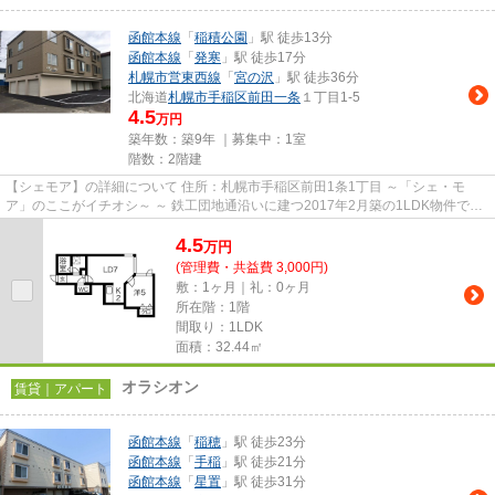
函館本線
「
稲積公園
」駅 徒歩13分
函館本線
「
発寒
」駅 徒歩17分
札幌市営東西線
「
宮の沢
」駅 徒歩36分
北海道
札幌市手稲区
前田一条
１丁目1-5
4.5
万円
築年数：築9年 ｜募集中：
1室
階数：2階建
【シェモア】の詳細について 住所：札幌市手稲区前田1条1丁目 ～「シェ・モ
ア」のここがイチオシ～ ～ 鉄工団地通沿いに建つ2017年2月築の1LDK物件で
す。 ～ ～ ロードヒーティン...
4.5
万
円
(管理費・共益費 3,000円)
敷：1ヶ月｜礼：0ヶ月
所在階：1階
間取り：1LDK
面積：32.44㎡
オラシオン
賃貸｜アパート
函館本線
「
稲穂
」駅 徒歩23分
函館本線
「
手稲
」駅 徒歩21分
函館本線
「
星置
」駅 徒歩31分