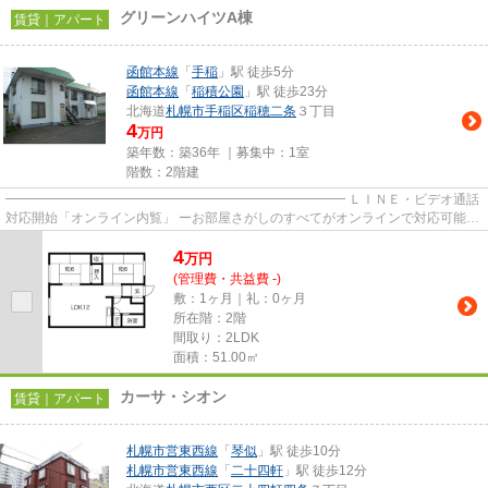
グリーンハイツA棟
賃貸｜アパート
函館本線
「
手稲
」駅 徒歩5分
函館本線
「
稲積公園
」駅 徒歩23分
北海道
札幌市手稲区
稲穂二条
３丁目
4
万円
築年数：築36年 ｜募集中：
1室
階数：2階建
━━━━━━━━━━━━━━━━━━━━━━━━━━ ＬＩＮＥ・ビデオ通話
対応開始「オンライン内覧」 ーお部屋さがしのすべてがオンラインで対応可能ー
━━━━━━━━━━━━━━━━━━━━━━━━━━ スマートフォンだけで
4
物...
万
円
(管理費・共益費 -)
敷：1ヶ月｜礼：0ヶ月
所在階：2階
間取り：2LDK
面積：51.00㎡
カーサ・シオン
賃貸｜アパート
札幌市営東西線
「
琴似
」駅 徒歩10分
札幌市営東西線
「
二十四軒
」駅 徒歩12分