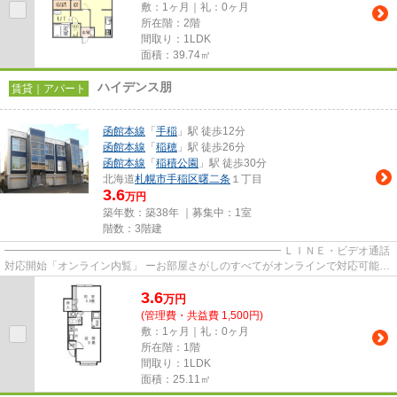
敷：1ヶ月｜礼：0ヶ月
所在階：2階
間取り：1LDK
面積：39.74㎡
ハイデンス朋
賃貸｜アパート
函館本線
「
手稲
」駅 徒歩12分
函館本線
「
稲穂
」駅 徒歩26分
函館本線
「
稲積公園
」駅 徒歩30分
北海道
札幌市手稲区
曙二条
１丁目
3.6
万円
築年数：築38年 ｜募集中：
1室
階数：3階建
━━━━━━━━━━━━━━━━━━━━━━━━━━ ＬＩＮＥ・ビデオ通話
対応開始「オンライン内覧」 ーお部屋さがしのすべてがオンラインで対応可能ー
━━━━━━━━━━━━━━━━━━━━━━━━━━ スマートフォンだけで
3.6
物...
万
円
(管理費・共益費 1,500円)
敷：1ヶ月｜礼：0ヶ月
所在階：1階
間取り：1LDK
面積：25.11㎡