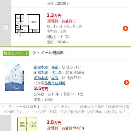
面積：28.00㎡
3.3
万
円
(管理費・共益費 -)
敷：1ヶ月｜礼：0ヶ月
所在階：3階
間取り：1LDK
面積：28.00㎡
ラ・メール桂岡B
賃貸｜アパート
函館本線
「
銭函
」駅 徒歩21分
函館本線
「
ほしみ
」駅 徒歩56分
函館本線
「
星置
」駅 徒歩77分
北海道
小樽市
桂岡町
3.5
万円
築年数：築19年 ｜募集中：
1室
階数：2階建
～「ラ・メール桂岡 B棟」のここがイチオシ～ ～ 駐車場１台無料！国道５号線沿
いの物件です。 ～ ～ バス停「桂岡」停まで徒歩３分（約240m）の位置にありま
す。 ～ ～ ペット（小型...
3.5
万
円
(管理費・共益費 500円)