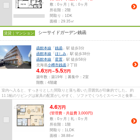
敷：0ヶ月｜礼：0ヶ月
所在階：2階
間取り：1DK
面積：29.35㎡
シーサイドガーデン銭函
賃貸｜マンション
函館本線
「
銭函
」駅 徒歩3分
函館本線
「
ほしみ
」駅 徒歩38分
函館本線
「
星置
」駅 徒歩58分
北海道
小樽市
銭函
２丁目
4.6
5.5
万円～
万円
築年数：築19年 ｜募集中：
2室
階数：4階建
室内へ入ると、すっきりとした間取りと落ち着いた雰囲気が印象的でした。 約
11.1帖のリビングは家具の配置がしやすく、ソファでくつろぐスペースと食事を
楽しむスペースを無理なく分け...
4.6
万
円
(管理費・共益費 3,000円)
敷：0ヶ月｜礼：0ヶ月
所在階：1階
間取り：1LDK
面積：38.88㎡