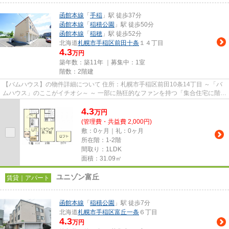
函館本線
「
手稲
」駅 徒歩37分
函館本線
「
稲積公園
」駅 徒歩50分
函館本線
「
稲穂
」駅 徒歩52分
北海道
札幌市手稲区
前田十条
１４丁目
4.3
万円
築年数：築11年 ｜募集中：
1室
階数：2階建
【バムハウス】の物件詳細について 住所：札幌市手稲区前田10条14丁目 ～「バ
ムハウス」のここがイチオシ～ ～ 一部に熱狂的なファンを持つ「集合住宅に階
段」の間取りです。 ～ ...
4.3
万
円
(管理費・共益費 2,000円)
敷：0ヶ月｜礼：0ヶ月
所在階：1-2階
間取り：1LDK
面積：31.09㎡
ユニゾン富丘
賃貸｜アパート
函館本線
「
稲積公園
」駅 徒歩7分
北海道
札幌市手稲区
富丘一条
６丁目
4.3
万円