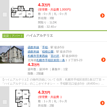
━━━━━━━━━━━━━━━━━━━━━━━━━━ スマートフォンだけで
4.3
物...
万
円
(管理費・共益費 1,000円)
敷：0ヶ月｜礼：0ヶ月
所在階：3階
間取り：1LDK
面積：32.40㎡
ハイムアルテリエ
賃貸｜アパート
函館本線
「
手稲
」駅 徒歩5分
函館本線
「
稲積公園
」駅 徒歩25分
札幌市営東西線
「
宮の沢
」駅 徒歩66分
北海道
札幌市手稲区
前田一条
１２丁目5-23
4.3
万円
築年数：築36年 ｜募集中：
1室
階数：2階建
【ハイムアルテリエ】の物件詳細について 住所：札幌市手稲区前田1条12丁目 ～
「ハイムアルテリエ」のここがイチオシ～ ～ 手稲駅北口徒歩5分（約400ｍ）で
す！～ ～ 手稲渓仁会病...
4.3
万
円
(管理費・共益費 -)
敷：1ヶ月｜礼：0ヶ月
所在階：2階