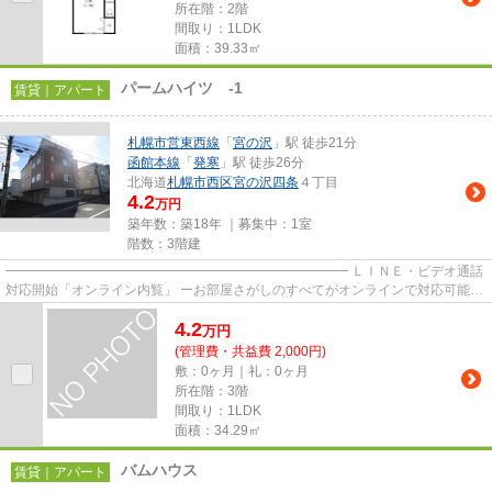
所在階：2階
間取り：1LDK
面積：39.33㎡
パームハイツ -1
賃貸｜アパート
札幌市営東西線
「
宮の沢
」駅 徒歩21分
函館本線
「
発寒
」駅 徒歩26分
北海道
札幌市西区
宮の沢四条
４丁目
4.2
万円
築年数：築18年 ｜募集中：
1室
階数：3階建
━━━━━━━━━━━━━━━━━━━━━━━━━━ ＬＩＮＥ・ビデオ通話
対応開始「オンライン内覧」 ーお部屋さがしのすべてがオンラインで対応可能ー
━━━━━━━━━━━━━━━━━━━━━━━━━━ スマートフォンだけで
4.2
物...
万
円
(管理費・共益費 2,000円)
敷：0ヶ月｜礼：0ヶ月
所在階：3階
間取り：1LDK
面積：34.29㎡
バムハウス
賃貸｜アパート