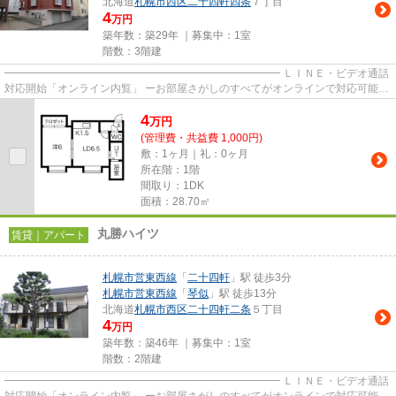
北海道
札幌市西区
二十四軒四条
７丁目
4
万円
築年数：築29年 ｜募集中：
1室
階数：3階建
━━━━━━━━━━━━━━━━━━━━━━━━━━ ＬＩＮＥ・ビデオ通話
対応開始「オンライン内覧」 ーお部屋さがしのすべてがオンラインで対応可能ー
━━━━━━━━━━━━━━━━━━━━━━━━━━ スマートフォンだけで
4
物...
万
円
(管理費・共益費 1,000円)
敷：1ヶ月｜礼：0ヶ月
所在階：1階
間取り：1DK
面積：28.70㎡
丸勝ハイツ
賃貸｜アパート
札幌市営東西線
「
二十四軒
」駅 徒歩3分
札幌市営東西線
「
琴似
」駅 徒歩13分
北海道
札幌市西区
二十四軒二条
５丁目
4
万円
築年数：築46年 ｜募集中：
1室
階数：2階建
━━━━━━━━━━━━━━━━━━━━━━━━━━ ＬＩＮＥ・ビデオ通話