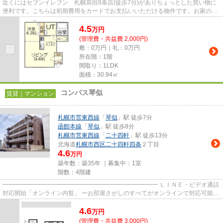
近くにはセブンイレブン 札幌前田8条店(徒歩7分)がありちょっとした買い物に
便利です。こちらは初期費用をカードでお支払いいただける物件です。お家の中
でパソコンを快適に使える光...
4.5
万
円
(管理費・共益費 2,000円)
敷：0万円｜礼：0万円
所在階：1階
間取り：1LDK
面積：30.94㎡
コンパス琴似
賃貸｜マンション
札幌市営東西線
「
琴似
」駅 徒歩7分
函館本線
「
琴似
」駅 徒歩8分
札幌市営東西線
「
二十四軒
」駅 徒歩13分
北海道
札幌市西区
二十四軒四条
２丁目
4.6
万円
築年数：築35年 ｜募集中：
1室
階数：4階建
━━━━━━━━━━━━━━━━━━━━━━━━━━ ＬＩＮＥ・ビデオ通話
対応開始「オンライン内覧」 ーお部屋さがしのすべてがオンラインで対応可能ー
━━━━━━━━━━━━━━━━━━━━━━━━━━ スマートフォンだけで
4.6
物...
万
円
(管理費・共益費 3,000円)