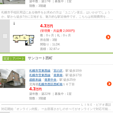
築年数：築17年 ｜募集中：
1室
階数：3階建
札幌市手稲区周辺にある物件をお求めの方は「ユニゾン富丘」はいかがでしょう
か。駅から徒歩7分に立地する、魅力的な駅近物件です。こちらは初期費用をカ
ードでお支払いいただける物件...
4.3
万
円
(管理費・共益費 2,000円)
敷：0ヶ月｜礼：0ヶ月
所在階：3階
間取り：1LDK
面積：32.87㎡
サンコート西町
賃貸｜アパート
札幌市営東西線
「
宮の沢
」駅 徒歩10分
札幌市営東西線
「
発寒南
」駅 徒歩17分
函館本線
「
発寒中央
」駅 徒歩25分
北海道
札幌市西区
西町南
１６丁目
4.3
万円
築年数：築22年 ｜募集中：
1室
階数：3階建
━━━━━━━━━━━━━━━━━━━━━━━━━━ ＬＩＮＥ・ビデオ通話
対応開始「オンライン内覧」 ーお部屋さがしのすべてがオンラインで対応可能ー