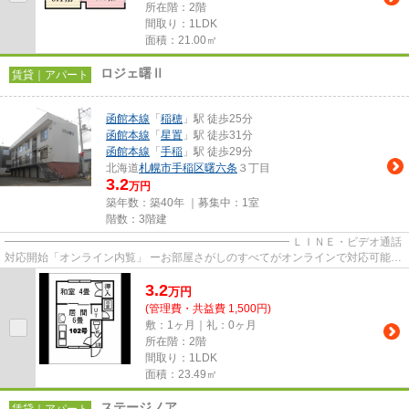
所在階：2階
間取り：1LDK
面積：21.00㎡
ロジェ曙Ⅱ
賃貸｜アパート
函館本線
「
稲穂
」駅 徒歩25分
函館本線
「
星置
」駅 徒歩31分
函館本線
「
手稲
」駅 徒歩29分
北海道
札幌市手稲区
曙六条
３丁目
3.2
万円
築年数：築40年 ｜募集中：
1室
階数：3階建
━━━━━━━━━━━━━━━━━━━━━━━━━━ ＬＩＮＥ・ビデオ通話
対応開始「オンライン内覧」 ーお部屋さがしのすべてがオンラインで対応可能ー
━━━━━━━━━━━━━━━━━━━━━━━━━━ スマートフォンだけで
3.2
物...
万
円
(管理費・共益費 1,500円)
敷：1ヶ月｜礼：0ヶ月
所在階：2階
間取り：1LDK
面積：23.49㎡
ステージノア