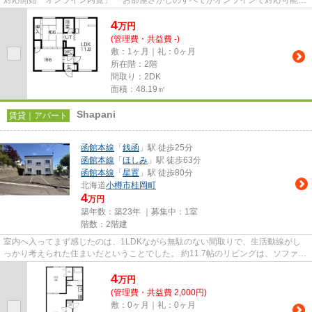
対応開始「オンライン内覧」 ーお部屋さがしのすべてがオンラインで対応可能ー
━━━━━━━━━━━━━━━━━━━━━━━━━━ スマートフォンだけで
4
物...
万
円
(管理費・共益費 -)
敷：1ヶ月｜礼：0ヶ月
所在階：2階
間取り：2DK
面積：48.19㎡
Shapani
賃貸｜アパート
函館本線
「
銭函
」駅 徒歩25分
函館本線
「
ほしみ
」駅 徒歩63分
函館本線
「
星置
」駅 徒歩80分
北海道
小樽市
桂岡町
4
万円
築年数：築23年 ｜募集中：
1室
階数：2階建
室内へ入ってまず感じたのは、1LDKながら無駄のない間取りで、生活動線がし
っかり考えられた住まいだということでした。 約11.7帖のリビングは、ソファや
ローテーブル、テレビを配置...
4
万
円
(管理費・共益費 2,000円)
敷：0ヶ月｜礼：0ヶ月