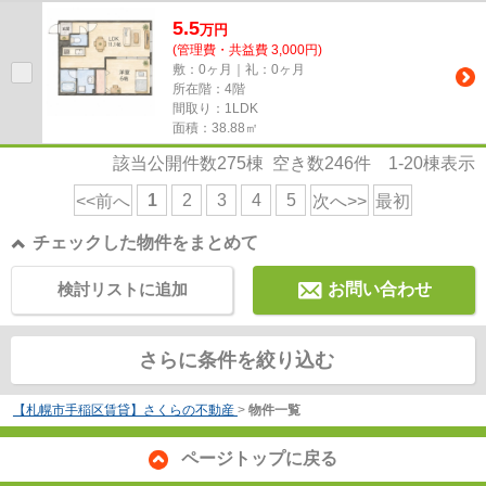
5.5
万
円
(管理費・共益費 3,000円)
敷：0ヶ月｜礼：0ヶ月
所在階：4階
間取り：1LDK
面積：38.88㎡
該当公開件数
275
棟 空き数
246
件
1-20
棟表示
1
2
3
4
5
<<前へ
次へ>>
最初
チェックした物件をまとめて
検討リストに追加
お問い合わせ
さらに条件を絞り込む
【札幌市手稲区賃貸】さくらの不動産
>
物件一覧
ページトップに戻る