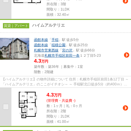
所在階：3階
間取り：1LDK
面積：32.40㎡
ハイムアルテリエ
賃貸｜アパート
函館本線
「
手稲
」駅 徒歩5分
函館本線
「
稲積公園
」駅 徒歩25分
札幌市営東西線
「
宮の沢
」駅 徒歩66分
北海道
札幌市手稲区
前田一条
１２丁目5-23
4.3
万円
築年数：築36年 ｜募集中：
1室
階数：2階建
【ハイムアルテリエ】の物件詳細について 住所：札幌市手稲区前田1条12丁目 ～
「ハイムアルテリエ」のここがイチオシ～ ～ 手稲駅北口徒歩5分（約400ｍ）で
す！～ ～ 手稲渓仁会病...
4.3
万
円
(管理費・共益費 -)
敷：1ヶ月｜礼：0ヶ月
所在階：2階
間取り：2LDK
面積：41.00㎡