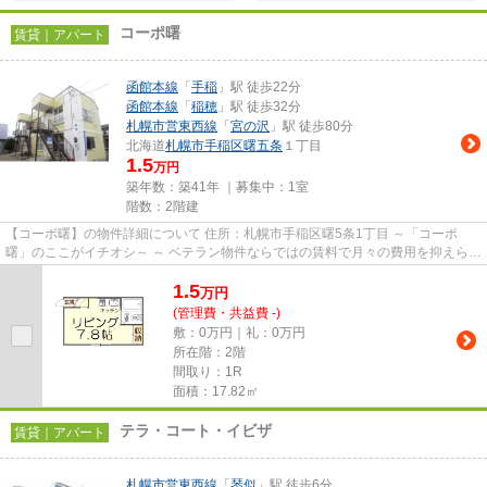
コーポ曙
賃貸｜アパート
函館本線
「
手稲
」駅 徒歩22分
函館本線
「
稲穂
」駅 徒歩32分
札幌市営東西線
「
宮の沢
」駅 徒歩80分
北海道
札幌市手稲区
曙五条
１丁目
1.5
万円
築年数：築41年 ｜募集中：
1室
階数：2階建
【コーポ曙】の物件詳細について 住所：札幌市手稲区曙5条1丁目 ～「コーポ
曙」のここがイチオシ～ ～ ベテラン物件ならではの賃料で月々の費用を抑えられ
ます ～ ～ お部屋は単身...
1.5
万
円
(管理費・共益費 -)
敷：0万円｜礼：0万円
所在階：2階
間取り：1R
面積：17.82㎡
テラ・コート・イビザ
賃貸｜アパート
札幌市営東西線
「
琴似
」駅 徒歩6分