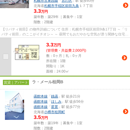
札幌市営東西線
「
宮の沢
」駅 徒歩93分
北海道
札幌市手稲区
前田九条
１７丁目
3.3
万円
築年数：築29年 ｜募集中：
1室
階数：2階建
【リバティ前田】の物件詳細について 住所：札幌市手稲区前田9条17丁目 ～「リ
バティ前田」のここがイチオシ～ ～ 昼間でもおだやかな空気が漂う閑静な住宅街
に立地。住みやすい環...
3.3
万
円
(管理費・共益費 2,000円)
敷：0ヶ月｜礼：0ヶ月
所在階：1階
間取り：1K
面積：24.00㎡
ラ・メール桂岡B
賃貸｜アパート
函館本線
「
銭函
」駅 徒歩21分
函館本線
「
ほしみ
」駅 徒歩56分
函館本線
「
星置
」駅 徒歩77分
北海道
小樽市
桂岡町
3.5
万円
築年数：築19年 ｜募集中：
1室
階数：2階建