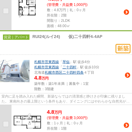
(管理費・共益費 1,000円)
敷：4.8万円｜礼：0ヶ月
所在階：2階
間取り：2LDK
面積：48.00㎡
RUI24(ルイ24) 仮)二十四軒4-4AP
賃貸｜アパート
札幌市営東西線
「
琴似
」駅 徒歩4分
札幌市営東西線
「
二十四軒
」駅 徒歩10分
北海道
札幌市西区
二十四軒四条
４丁目
4.8
万円
築年数：築1年未満 ｜募集中：
1室
階数：3階建
室内に足を踏み入れた瞬間、新築ならではの清潔感と静けさが印象に残りまし
た。 東南向きの最上階という条件もあり、ダイニングにはやわらかな自然光が差
し込み、日中は照明に頼りす...
4.8
万
円
(管理費・共益費 3,000円)
敷：1ヶ月｜礼：0ヶ月
所在階：1階