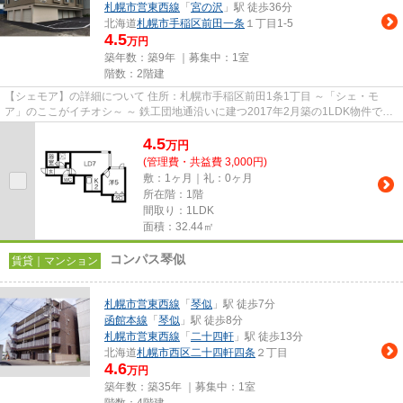
札幌市営東西線
「
宮の沢
」駅 徒歩36分
北海道
札幌市手稲区
前田一条
１丁目1-5
4.5
万円
築年数：築9年 ｜募集中：
1室
階数：2階建
【シェモア】の詳細について 住所：札幌市手稲区前田1条1丁目 ～「シェ・モ
ア」のここがイチオシ～ ～ 鉄工団地通沿いに建つ2017年2月築の1LDK物件で
す。 ～ ～ ロードヒーティン...
4.5
万
円
(管理費・共益費 3,000円)
敷：1ヶ月｜礼：0ヶ月
所在階：1階
間取り：1LDK
面積：32.44㎡
コンパス琴似
賃貸｜マンション
札幌市営東西線
「
琴似
」駅 徒歩7分
函館本線
「
琴似
」駅 徒歩8分
札幌市営東西線
「
二十四軒
」駅 徒歩13分
北海道
札幌市西区
二十四軒四条
２丁目
4.6
万円
築年数：築35年 ｜募集中：
1室