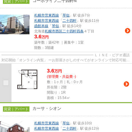
コーポライフ二十四軒N
賃貸｜アパート
札幌市営東西線
「
琴似
」駅 徒歩7分
札幌市営東西線
「
二十四軒
」駅 徒歩11分
函館本線
「
琴似
」駅 徒歩14分
北海道
札幌市西区
二十四軒四条
４丁目
3.6
万円
築年数：築42年 ｜募集中：
1室
階数：3階建
━━━━━━━━━━━━━━━━━━━━━━━━━━ ＬＩＮＥ・ビデオ通話
対応開始「オンライン内覧」 ーお部屋さがしのすべてがオンラインで対応可能ー
━━━━━━━━━━━━━━━━━━━━━━━━━━ スマートフォンだけで
3.6
物...
万
円
(管理費・共益費 -)
敷：1ヶ月｜礼：0ヶ月
所在階：2階
間取り：1R
面積：15.54㎡
カーサ・シオン
賃貸｜アパート
札幌市営東西線
「
琴似
」駅 徒歩10分
札幌市営東西線
「
二十四軒
」駅 徒歩12分