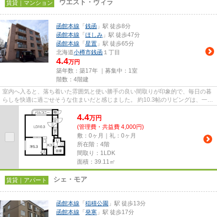
ウエスト・ヴィラ
賃貸｜マンション
函館本線
「
銭函
」駅 徒歩8分
函館本線
「
ほしみ
」駅 徒歩47分
函館本線
「
星置
」駅 徒歩65分
北海道
小樽市
銭函
１丁目
4.4
万円
築年数：築17年 ｜募集中：
1室
階数：4階建
室内へ入ると、落ち着いた雰囲気と使い勝手の良い間取りが印象的で、毎日の暮
らしを快適に過ごせそうな住まいだと感じました。 約10.3帖のリビングは、一人
暮らしではゆったりと、お...
4.4
万
円
(管理費・共益費 4,000円)
敷：0ヶ月｜礼：0ヶ月
所在階：4階
間取り：1LDK
面積：39.11㎡
シェ・モア
賃貸｜アパート
函館本線
「
稲積公園
」駅 徒歩13分
函館本線
「
発寒
」駅 徒歩17分