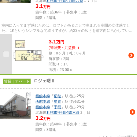
北海道
札幌市手稲区
前田八条
１７丁目
3.1
万円
築年数：築36年 ｜募集中：
1室
階数：2階建
室内に入ってまず感じたのは、ロフトがあることで生まれる空間の立体感でし
た。 1Kというシンプルな間取りですが、約23㎡の広さを縦方向に活かしている
ため、実際の数字以上にゆとりを...
3.1
万
円
(管理費・共益費 -)
敷：0ヶ月｜礼：0ヶ月
所在階：2階
間取り：1K
面積：23.00㎡
ロジェ曙Ⅱ
賃貸｜アパート
函館本線
「
稲穂
」駅 徒歩25分
函館本線
「
星置
」駅 徒歩31分
函館本線
「
手稲
」駅 徒歩29分
北海道
札幌市手稲区
曙六条
３丁目
3.2
万円
築年数：築40年 ｜募集中：
1室
階数：3階建