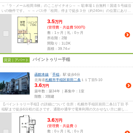
～「ラ・メール桂岡 B棟」のここがイチオシ～ ～ 駐車場１台無料！国道５号線沿
いの物件です。 ～ ～ バス停「桂岡」停まで徒歩３分（約240m）の位置にありま
す。 ～ ～ ペット（小型...
3.5
万
円
(管理費・共益費 500円)
敷：1ヶ月｜礼：0ヶ月
所在階：2階
間取り：1LDK
面積：39.74㎡
パイントゥリー手稲
賃貸｜アパート
函館本線
「
手稲
」駅 徒歩6分
北海道
札幌市手稲区
前田二条
１１丁目5-10
3.6
万円
築年数：築34年 ｜募集中：
1室
階数：3階建
【パイントゥリー手稲】の詳細について 住所：札幌市手稲区前田二条11丁目 手
稲駅まで徒歩6分程の近さです、通勤や通学で電車利用の欠かせない方に嬉しい
近さですね。毎日の駅通いも...
3.6
万
円
(管理費・共益費 -)
敷：0ヶ月｜礼：0ヶ月