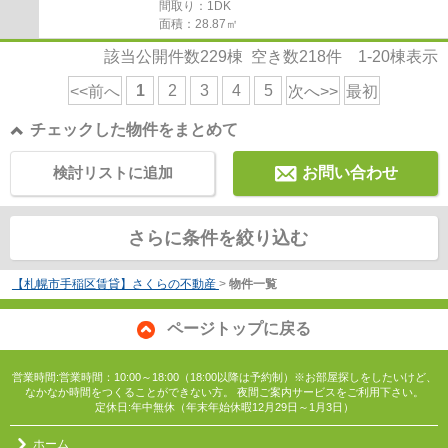
間取り：1DK
面積：28.87㎡
該当公開件数
229
棟 空き数
218
件
1-20
棟表示
1
2
3
4
5
<<前へ
次へ>>
最初
チェックした物件をまとめて
検討リストに追加
お問い合わせ
さらに条件を絞り込む
【札幌市手稲区賃貸】さくらの不動産
>
物件一覧
ページトップに戻る
営業時間:営業時間：10:00～18:00（18:00以降は予約制）※お部屋探しをしたいけど、
なかなか時間をつくることができない方。 夜間ご案内サービスをご利用下さい。
定休日:年中無休（年末年始休暇12月29日～1月3日）
ホーム