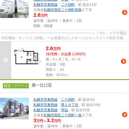
札幌市営東西線
「
二十四軒
」駅 徒歩12分
北海道
札幌市西区
二十四軒四条
５丁目
2.6
万円
築年数：築36年 ｜募集中：
1室
階数：3階建
━━━━━━━━━━━━━━━━━━━━━━━━━━ ＬＩＮＥ・ビデオ通話
対応開始「オンライン内覧」 ーお部屋さがしのすべてがオンラインで対応可能ー
━━━━━━━━━━━━━━━━━━━━━━━━━━ スマートフォンだけで
2.6
物...
万
円
(管理費・共益費 2,000円)
敷：0ヶ月｜礼：0ヶ月
所在階：3階
間取り：1K
面積：16.01㎡
第一辻口荘
賃貸｜アパート
札幌市営東西線
「
二十四軒
」駅 徒歩3分
札幌市営東西線
「
西２８丁目
」駅 徒歩14分
札幌市営東西線
「
琴似
」駅 徒歩15分
北海道
札幌市西区
二十四軒一条
５丁目
3
3.3
万円～
万円
築年数：築49年 ｜募集中：
2室