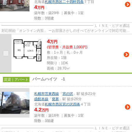
北海道
札幌市西区
二十四軒四条
７丁目
4
万円
築年数：築29年 ｜募集中：
1室
階数：3階建
━━━━━━━━━━━━━━━━━━━━━━━━━━ ＬＩＮＥ・ビデオ通話
対応開始「オンライン内覧」 ーお部屋さがしのすべてがオンラインで対応可能ー
━━━━━━━━━━━━━━━━━━━━━━━━━━ スマートフォンだけで
4
物...
万
円
(管理費・共益費 1,000円)
敷：1ヶ月｜礼：0ヶ月
所在階：1階
間取り：1DK
面積：28.70㎡
パームハイツ -1
賃貸｜アパート
札幌市営東西線
「
宮の沢
」駅 徒歩21分
函館本線
「
発寒
」駅 徒歩26分
北海道
札幌市西区
宮の沢四条
４丁目
4.2
万円
築年数：築18年 ｜募集中：
1室
階数：3階建
━━━━━━━━━━━━━━━━━━━━━━━━━━ ＬＩＮＥ・ビデオ通話