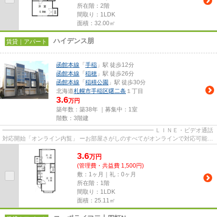
所在階：2階
間取り：1LDK
面積：32.00㎡
ハイデンス朋
賃貸｜アパート
函館本線
「
手稲
」駅 徒歩12分
函館本線
「
稲穂
」駅 徒歩26分
函館本線
「
稲積公園
」駅 徒歩30分
北海道
札幌市手稲区
曙二条
１丁目
3.6
万円
築年数：築38年 ｜募集中：
1室
階数：3階建
━━━━━━━━━━━━━━━━━━━━━━━━━━ ＬＩＮＥ・ビデオ通話
対応開始「オンライン内覧」 ーお部屋さがしのすべてがオンラインで対応可能ー
━━━━━━━━━━━━━━━━━━━━━━━━━━ スマートフォンだけで
3.6
物...
万
円
(管理費・共益費 1,500円)
敷：1ヶ月｜礼：0ヶ月
所在階：1階
間取り：1LDK
面積：25.11㎡