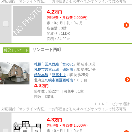
対応開始「オンライン内覧」 ーお部屋さがしのすべてがオンラインで対応可能ー
━━━━━━━━━━━━━━━━━━━━━━━━━━ スマートフォンだけで
4.2
物...
万
円
(管理費・共益費 2,000円)
敷：0ヶ月｜礼：0ヶ月
所在階：3階
間取り：1LDK
面積：34.29㎡
サンコート西町
賃貸｜アパート
札幌市営東西線
「
宮の沢
」駅 徒歩10分
札幌市営東西線
「
発寒南
」駅 徒歩17分
函館本線
「
発寒中央
」駅 徒歩25分
北海道
札幌市西区
西町南
１６丁目
4.3
万円
築年数：築22年 ｜募集中：
1室
階数：3階建
━━━━━━━━━━━━━━━━━━━━━━━━━━ ＬＩＮＥ・ビデオ通話
対応開始「オンライン内覧」 ーお部屋さがしのすべてがオンラインで対応可能ー
━━━━━━━━━━━━━━━━━━━━━━━━━━ スマートフォンだけで
4.3
物...
万
円
(管理費・共益費 1,000円)
敷：0ヶ月｜礼：0ヶ月