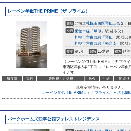
レーベン琴似THE PRIME（ザ プライム）
北海道
札幌市西区
琴似三条
２丁
住所
交通
函館本線
「
琴似
」駅 徒歩5分
札幌市営東西線
「
琴似
」駅 徒歩
札幌市営東西線
「
発寒南
」駅 徒
築5年
15階建
鉄筋
築年
階数
構造
【レーベン琴似THE PRIME（ザ プ
市西区琴似3条2丁目 ～「レーベン琴似T
イチオ...
所在階
賃料
管理費・共益費
敷金
礼金
間取り
現在空室情報がありません。
レーベン琴似THE PRIME（ザ プライム）へのお
パークホームズ知事公館フォレストレジデンス