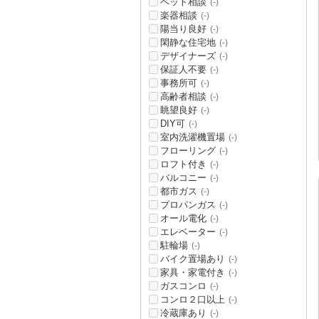
ペット相談
(-)
楽器相談
(-)
陽当り良好
(-)
閑静な住宅地
(-)
デザイナーズ
(-)
保証人不要
(-)
事務所可
(-)
高齢者相談
(-)
眺望良好
(-)
DIY可
(-)
室内洗濯機置場
(-)
フローリング
(-)
ロフト付き
(-)
バルコニー
(-)
都市ガス
(-)
プロパンガス
(-)
オール電化
(-)
エレベーター
(-)
駐輪場
(-)
バイク置場あり
(-)
家具・家電付き
(-)
ガスコンロ
(-)
コンロ２口以上
(-)
冷蔵庫あり
(-)