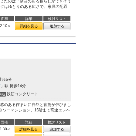
じたのは「余白のある暮らしができそう
ングはゆとりのある広さで、家具の配置
面積
詳細
検討リスト
92.10㎡
詳細を見る
追加する
目
徒歩6分
前
」駅 徒歩14分
鉄筋コンクリート
構造
感のある佇まいに自然と背筋が伸びまし
築タワーマンション。15階まで高速エレベ
面積
詳細
検討リスト
1.30㎡
詳細を見る
追加する