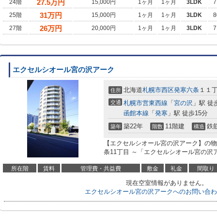
27.5
万円
24階
15,000円
1ヶ月
1ヶ月
3LDK
7
31
万円
25階
15,000円
1ヶ月
1ヶ月
3LDK
8
26
万円
27階
20,000円
1ヶ月
1ヶ月
3LDK
7
エクセルシオール宮の沢アーク
北海道
札幌市西区
発寒六条
１１丁
住所
交通
札幌市営東西線
「
宮の沢
」駅 徒
函館本線
「
発寒
」駅 徒歩15分
築22年
11階建
鉄
築年
階数
構造
【エクセルシオール宮の沢アーク】の物
条11丁目 ～「エクセルシオール宮の沢ア
所在階
賃料
管理費・共益費
敷金
礼金
間取り
現在空室情報がありません。
エクセルシオール宮の沢アークへのお問い合わ