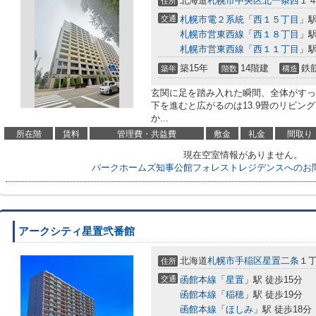
北海道
札幌市中央区
北一条西
１
住所
交通
札幌市電２系統
「
西１５丁目
」駅
札幌市営東西線
「
西１８丁目
」駅
札幌市営東西線
「
西１１丁目
」駅
築15年
14階建
鉄
築年
階数
構造
玄関に足を踏み入れた瞬間、全体がすっ
下を進むと広がるのは13.9畳のリビン
か...
所在階
賃料
管理費・共益費
敷金
礼金
間取り
現在空室情報がありません。
パークホームズ知事公館フォレストレジデンスへのお
アークシティ星置弐番館
北海道
札幌市手稲区
星置二条
１
住所
交通
函館本線
「
星置
」駅 徒歩15分
函館本線
「
稲穂
」駅 徒歩19分
函館本線
「
ほしみ
」駅 徒歩18分