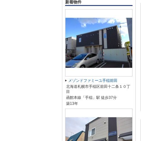
新着物件
メゾンドファミーユ手稲前田
北海道札幌市手稲区前田十二条１０丁
目
函館本線「手稲」駅 徒歩37分
築13年