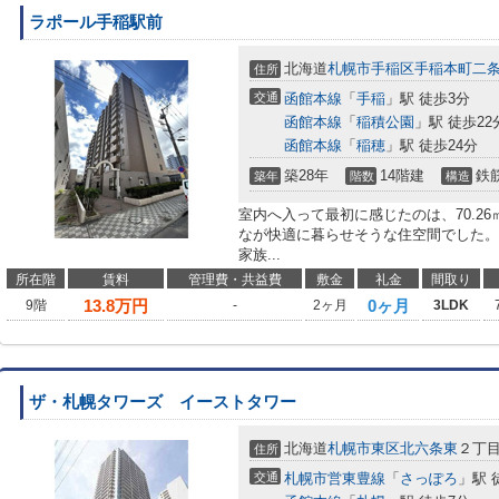
ラポール手稲駅前
北海道
札幌市手稲区
手稲本町二
住所
交通
函館本線
「
手稲
」駅 徒歩3分
函館本線
「
稲積公園
」駅 徒歩22
函館本線
「
稲穂
」駅 徒歩24分
築28年
14階建
鉄
築年
階数
構造
室内へ入って最初に感じたのは、70.26
なが快適に暮らせそうな住空間でした。
家族...
所在階
賃料
管理費・共益費
敷金
礼金
間取り
13.8
万円
0ヶ月
9階
-
2ヶ月
3LDK
ザ・札幌タワーズ イーストタワー
北海道
札幌市東区
北六条東
２丁
住所
交通
札幌市営東豊線
「
さっぽろ
」駅 