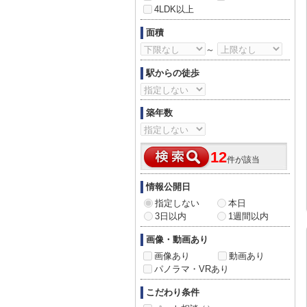
4LDK以上
面積
～
駅からの徒歩
築年数
12
件が該当
情報公開日
指定しない
本日
3日以内
1週間以内
画像・動画あり
画像あり
動画あり
パノラマ・VRあり
こだわり条件