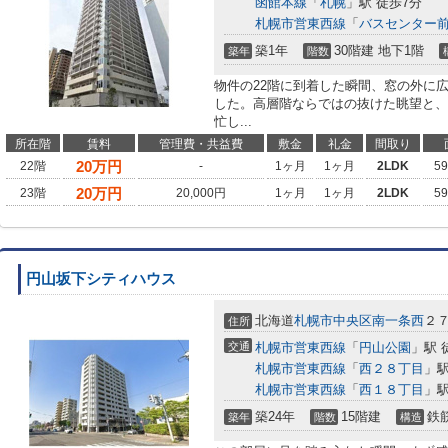
函館本線
「
札幌
」駅 徒歩7分
札幌市営東西線
「
バスセンター
築1年
30階建 地下1階
築年
階数
物件の22階に到着した瞬間、窓の外に
した。高層階ならではの抜けた眺望と、
忙し...
所在階
賃料
管理費・共益費
敷金
礼金
間取り
20
万円
22階
-
1ヶ月
1ヶ月
2LDK
5
20
万円
23階
20,000円
1ヶ月
1ヶ月
2LDK
5
円山坂下シティハウス
北海道
札幌市中央区
南一条西
２
住所
交通
札幌市営東西線
「
円山公園
」駅 
札幌市営東西線
「
西２８丁目
」駅
札幌市営東西線
「
西１８丁目
」駅
築24年
15階建
鉄
築年
階数
構造