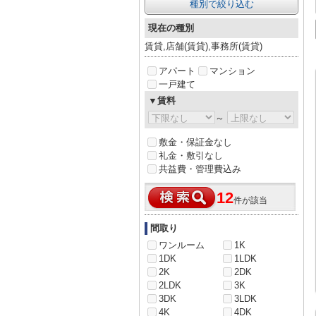
種別で絞り込む
現在の種別
賃貸,店舗(賃貸),事務所(賃貸)
アパート
マンション
一戸建て
▼賃料
～
敷金・保証金なし
礼金・敷引なし
共益費・管理費込み
12
件が該当
間取り
ワンルーム
1K
1DK
1LDK
2K
2DK
2LDK
3K
3DK
3LDK
4K
4DK