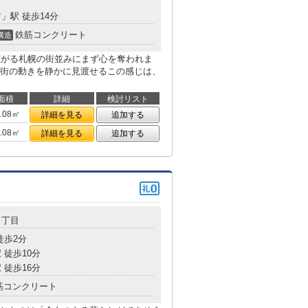
前
」駅 徒歩14分
鉄筋コンクリート
構造
広がる札幌の街並みにまず心を奪われま
街の動きを静かに見渡せるこの感じは、
面積
詳細
検討リスト
9.08㎡
詳細を見る
追加する
9.08㎡
詳細を見る
追加する
７丁目
徒歩2分
 徒歩10分
 徒歩16分
筋コンクリート