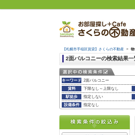
【札幌市手稲区賃貸】さくらの不動産
>
物
2面バルコニーの検索結果一
キーワード
2面バルコニー
賃料
下限なし～上限なし
駅徒歩
指定しない
設備条件
指定なし