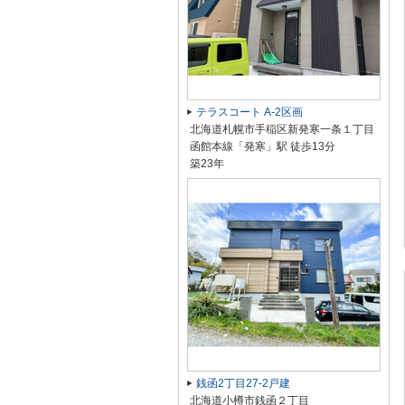
テラスコート A-2区画
北海道札幌市手稲区新発寒一条１丁目
函館本線「発寒」駅 徒歩13分
築23年
銭函2丁目27-2戸建
北海道小樽市銭函２丁目