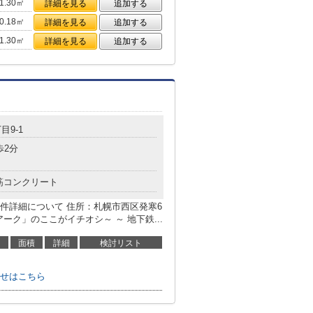
1.30㎡
詳細を見る
追加する
0.18㎡
詳細を見る
追加する
1.30㎡
詳細を見る
追加する
目9-1
歩2分
筋コンクリート
件詳細について 住所：札幌市西区発寒6
ーク」のここがイチオシ～ ～ 地下鉄...
面積
詳細
検討リスト
せはこちら