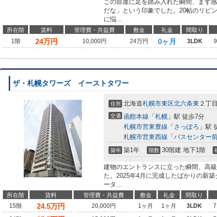
この部屋に足を踏み入れた瞬間、まず感
だな」という印象でした。20帖のリビ
に悩...
所在階
賃料
管理費・共益費
敷金
礼金
間取り
24
万円
0ヶ月
1階
10,000円
24万円
3LDK
ザ・札幌タワーズ イーストタワー
北海道
札幌市東区
北六条東
２丁
住所
交通
函館本線
「
札幌
」駅 徒歩7分
札幌市営東豊線
「
さっぽろ
」駅 
札幌市営東西線
「
バスセンター
築1年
30階建 地下1階
築年
階数
建物のエントランスに立った瞬間、高級
た。2025年4月に完成したばかりの新
ータ...
所在階
賃料
管理費・共益費
敷金
礼金
間取り
24.5
万円
15階
20,000円
1ヶ月
1ヶ月
3LDK
7