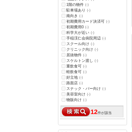
1階の物件
(-)
駐車場あり
(-)
南向き
(-)
初期費用カード決済可
(-)
初期費用0
(-)
科学大が近い
(-)
手稲渓仁会病院周辺
(-)
スクール向け
(-)
クリニック向け
(-)
居抜物件
(-)
スケルトン渡し
(-)
重飲食可
(-)
軽飲食可
(-)
好立地
(-)
路面店
(-)
スナック・バー向け
(-)
美容室向け
(-)
物販向け
(-)
12
件が該当