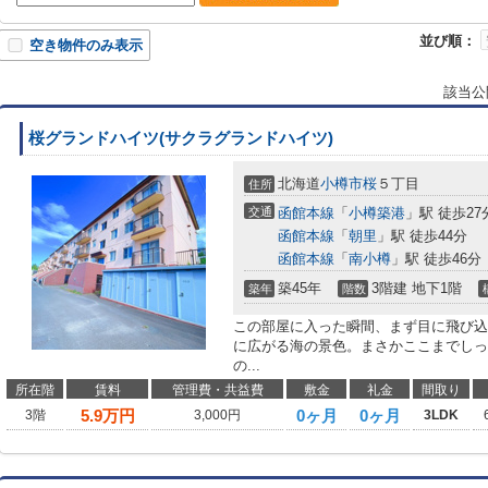
並び順：
空き物件のみ表示
該当公
桜グランドハイツ(サクラグランドハイツ)
北海道
小樽市
桜
５丁目
住所
交通
函館本線
「
小樽築港
」駅 徒歩27
函館本線
「
朝里
」駅 徒歩44分
函館本線
「
南小樽
」駅 徒歩46分
築45年
3階建 地下1階
築年
階数
この部屋に入った瞬間、まず目に飛び込
に広がる海の景色。まさかここまでしっ
の...
所在階
賃料
管理費・共益費
敷金
礼金
間取り
5.9
万円
0ヶ月
0ヶ月
3階
3,000円
3LDK