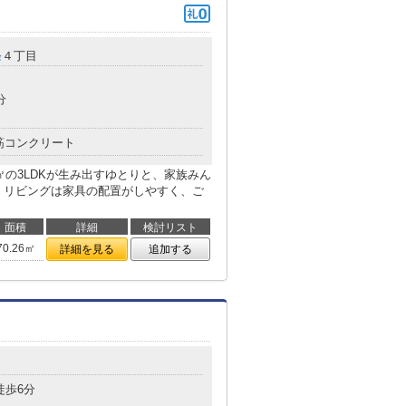
条
４丁目
分
筋コンクリート
㎡の3LDKが生み出すゆとりと、家族みん
 リビングは家具の配置がしやすく、ご
面積
詳細
検討リスト
70.26㎡
詳細を見る
追加する
目
徒歩6分