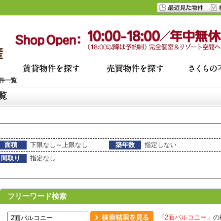
件一覧
覧
面積
下限なし～上限なし
築年数
指定しない
間取り
指定なし
フリーワード検索
「2面バルコニー」
の