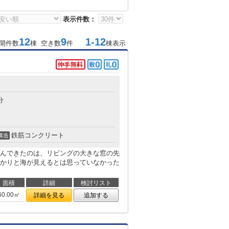
表示件数：
12
9
1-12
開件数
棟 空き数
件
棟表示
分
鉄筋コンクリート
構造
んできたのは、リビングの大きな窓の先
かりと海が見えるとは思っていなかった
面積
詳細
検討リスト
60.00㎡
詳細を見る
追加する