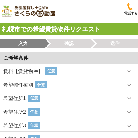
電話する
札幌市での希望賃貸物件リクエスト
入力
確認
送信
ご希望条件
賃料【賃貸物件】
任意
希望物件種別
任意
希望住所1
任意
希望住所2
任意
希望住所3
任意