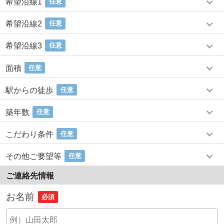
希望沿線1
任意
希望沿線2
任意
希望沿線3
任意
面積
任意
駅からの徒歩
任意
築年数
任意
こだわり条件
任意
その他ご要望等
任意
ご連絡先情報
お名前
必須