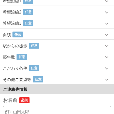
希望沿線1
任意
希望沿線2
任意
希望沿線3
任意
面積
任意
駅からの徒歩
任意
築年数
任意
こだわり条件
任意
その他ご要望等
任意
ご連絡先情報
お名前
必須