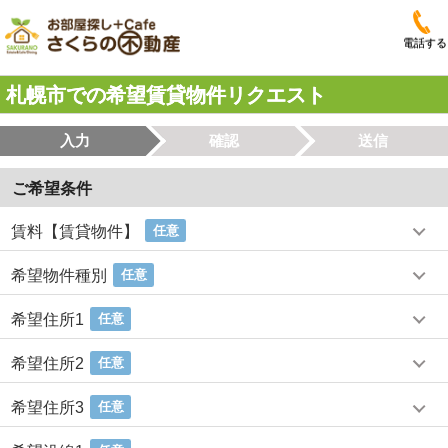
電話する
札幌市での希望賃貸物件リクエスト
入力
確認
送信
ご希望条件
賃料【賃貸物件】
任意
希望物件種別
任意
希望住所1
任意
希望住所2
任意
希望住所3
任意