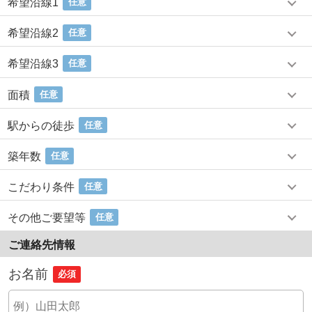
希望沿線1
任意
希望沿線2
任意
希望沿線3
任意
面積
任意
駅からの徒歩
任意
築年数
任意
こだわり条件
任意
その他ご要望等
任意
ご連絡先情報
お名前
必須