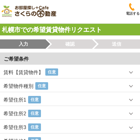
電話する
札幌市での希望賃貸物件リクエスト
入力
確認
送信
ご希望条件
賃料【賃貸物件】
任意
希望物件種別
任意
希望住所1
任意
希望住所2
任意
希望住所3
任意