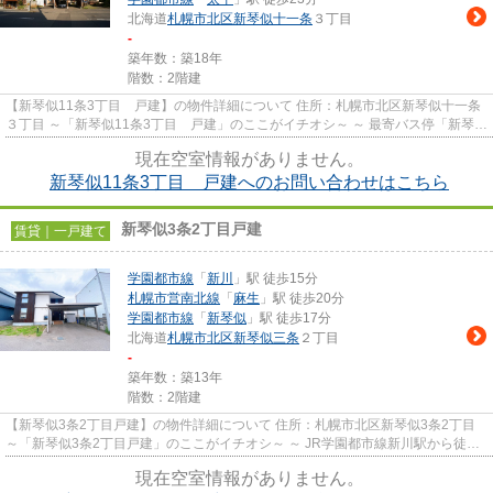
北海道
札幌市北区
新琴似十一条
３丁目
-
築年数：築18年
階数：2階建
【新琴似11条3丁目 戸建】の物件詳細について 住所：札幌市北区新琴似十一条
３丁目 ～「新琴似11条3丁目 戸建」のここがイチオシ～ ～ 最寄バス停「新琴似
１２条３丁目」まで徒...
現在空室情報がありません。
新琴似11条3丁目 戸建へのお問い合わせはこちら
新琴似3条2丁目戸建
賃貸｜一戸建て
学園都市線
「
新川
」駅 徒歩15分
札幌市営南北線
「
麻生
」駅 徒歩20分
学園都市線
「
新琴似
」駅 徒歩17分
北海道
札幌市北区
新琴似三条
２丁目
-
築年数：築13年
階数：2階建
【新琴似3条2丁目戸建】の物件詳細について 住所：札幌市北区新琴似3条2丁目
～「新琴似3条2丁目戸建」のここがイチオシ～ ～ JR学園都市線新川駅から徒歩
15分（約1200m）の場所に...
現在空室情報がありません。