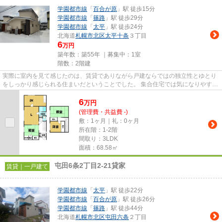
学園都市線
「
百合が原
」駅 徒歩15分
学園都市線
「
篠路
」駅 徒歩29分
学園都市線
「
太平
」駅 徒歩24分
北海道
札幌市北区
太平十条
３丁目
6
万円
築年数：築55年 ｜募集中：
1室
階数：2階建
実際に室内を見て感じたのは、賃貸でありながら戸建ならではの独立性とゆとり
をしっかり感じられる住まいだということでした。 集合住宅では気になりやすい
上下階への音の配慮も比較...
6
万
円
(管理費・共益費 -)
敷：1ヶ月｜礼：0ヶ月
所在階：1-2階
間取り：3LDK
面積：68.58㎡
屯田6条2丁目2-21貸家
賃貸｜一戸建て
学園都市線
「
太平
」駅 徒歩22分
学園都市線
「
百合が原
」駅 徒歩26分
学園都市線
「
篠路
」駅 徒歩44分
北海道
札幌市北区
屯田六条
２丁目