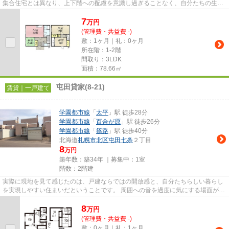
集合住宅とは異なり、上下階への配慮を意識し過ぎることなく、自分たちの生活
スタイルを大切にできそう...
7
万
円
(管理費・共益費 -)
敷：1ヶ月｜礼：0ヶ月
所在階：1-2階
間取り：3LDK
面積：78.66㎡
屯田貸家(8-21)
賃貸｜一戸建て
学園都市線
「
太平
」駅 徒歩28分
学園都市線
「
百合が原
」駅 徒歩26分
学園都市線
「
篠路
」駅 徒歩40分
北海道
札幌市北区
屯田七条
２丁目
8
万円
築年数：築34年 ｜募集中：
1室
階数：2階建
実際に現地を見て感じたのは、戸建ならではの開放感と、自分たちらしい暮らし
を実現しやすい住まいだということです。 周囲への音を過度に気にする場面が少
なく、ご家族での生活はもち...
8
万
円
(管理費・共益費 -)
敷：0ヶ月｜礼：1ヶ月