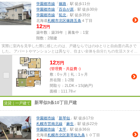
学園都市線
「
篠路
」駅 徒歩11分
学園都市線
「
百合が原
」駅 徒歩30分
学園都市線
「
拓北
」駅 徒歩35分
北海道
札幌市北区
篠路五条
４丁目
12
万円
築年数：築39年 ｜募集中：
1室
階数：2階建
実際に室内を見学した際に感じたのは、戸建ならではのゆとりと自由度の高さで
した。 アパートやマンションとは異なり、住まい全体を自分たちの生活スタイル
に合わせて活用できそうな...
12
万
円
(管理費・共益費 -)
敷：0ヶ月｜礼：1ヶ月
所在階：1-2階
間取り：2LDK＋1S(納戸)
面積：111.78㎡
新琴似9条10丁目戸建
賃貸｜一戸建て
学園都市線
「
新琴似
」駅 徒歩17分
札幌市営南北線
「
麻生
」駅 徒歩22分
学園都市線
「
太平
」駅 徒歩36分
北海道
札幌市北区
新琴似九条
１０丁目