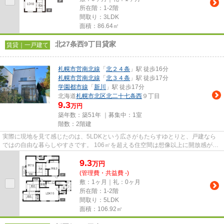
所在階：1-2階
間取り：3LDK
面積：86.64㎡
北27条西9丁目貸家
賃貸｜一戸建て
札幌市営南北線
「
北２４条
」駅 徒歩16分
札幌市営南北線
「
北３４条
」駅 徒歩17分
学園都市線
「
新川
」駅 徒歩17分
北海道
札幌市北区
北二十七条西
９丁目
9.3
万円
築年数：築51年 ｜募集中：
1室
階数：2階建
実際に現地を見て感じたのは、5LDKという広さがもたらすゆとりと、戸建なら
ではの自由な暮らしやすさです。 106㎡を超える住空間は想像以上に開放感があ
り、ご家族が多い方や二世帯で...
9.3
万
円
(管理費・共益費 -)
敷：1ヶ月｜礼：0ヶ月
所在階：1-2階
間取り：5LDK
面積：106.92㎡