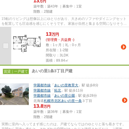
13
万円
築年数：築43年 ｜募集中：
1室
階数：2階建
15帖のリビングは想像以上にゆとりがあり、大きめのソファやダイニングセット
を配置しても圧迫感を感じにくそうです。 家族が自然と集まる空間になりそう
で、食事の時間や休日の団ら...
13
万
円
(管理費・共益費 -)
敷：1ヶ月｜礼：0ヶ月
所在階：1-2階
間取り：3LDK
面積：89.84㎡
あいの里1条3丁目戸建
賃貸｜一戸建て
学園都市線
「
あいの里教育大
」駅 徒歩8分
学園都市線
「
拓北
」駅 徒歩11分
学園都市線
「
あいの里公園
」駅 徒歩28分
北海道
札幌市北区
あいの里一条
３丁目
13.8
万円
築年数：築36年 ｜募集中：
1室
階数：2階建
実際に室内へ入ってまず感じたのは、戸建てならではのゆとりと落ち着きです。