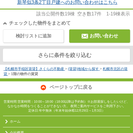
新琴似3条2丁目戸建へのお問い合わせはこちら
該当公開件数
19
棟 空き数
17
件
1-19
棟表示
チェックした物件をまとめて
検討リストに追加
お問い合わせ
さらに条件を絞り込む
【札幌市手稲区賃貸】さくらの不動産
>
(賃貸)地域から探す
>
札幌市北区の賃
貸
>
1階の物件の賃貸
ページトップに戻る
営業時間:営業時間：10:00～18:00（18:00以降は予約制）※お部屋探しをしたいけど、
なかなか時間をつくることができない方。 夜間ご案内サービスをご利用下さい。
定休日:年中無休（年末年始休暇12月29日～1月3日）
ホーム
会社概要