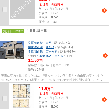
(管理費・共益費 -)
敷：0ヶ月｜礼：0ヶ月
所在階：1-2階
間取り：4LDK
面積：87.48㎡
4-5-5-18戸建
賃貸｜一戸建て
学園都市線
「
太平
」駅 徒歩25分
学園都市線
「
新琴似
」駅 徒歩31分
学園都市線
「
百合が原
」駅 徒歩37分
北海道
札幌市北区
屯田四条
５丁目
11.5
万円
築年数：築26年 ｜募集中：
1室
階数：2階建
実際に室内を見て感じたのは、戸建ならではの落ち着きと自由度の高さでした。
4LDKというゆとりある間取りは、ご家族それぞれの生活空間を確保しながら暮
らせるため、長く快適に住み続...
11.5
万
円
(管理費・共益費 -)
敷：0ヶ月｜礼：0ヶ月
所在階：1-2階
間取り：4LDK