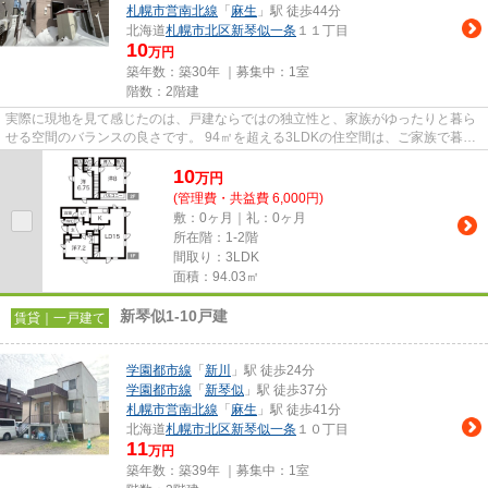
札幌市営南北線
「
麻生
」駅 徒歩44分
北海道
札幌市北区
新琴似一条
１１丁目
10
万円
築年数：築30年 ｜募集中：
1室
階数：2階建
実際に現地を見て感じたのは、戸建ならではの独立性と、家族がゆったりと暮ら
せる空間のバランスの良さです。 94㎡を超える3LDKの住空間は、ご家族で暮ら
すには十分な広さがあり、それ...
10
万
円
(管理費・共益費 6,000円)
敷：0ヶ月｜礼：0ヶ月
所在階：1-2階
間取り：3LDK
面積：94.03㎡
新琴似1-10戸建
賃貸｜一戸建て
学園都市線
「
新川
」駅 徒歩24分
学園都市線
「
新琴似
」駅 徒歩37分
札幌市営南北線
「
麻生
」駅 徒歩41分
北海道
札幌市北区
新琴似一条
１０丁目
11
万円
築年数：築39年 ｜募集中：
1室