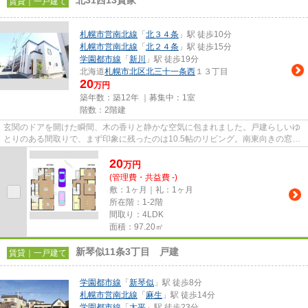
北31西13貸家
賃貸｜一戸建て
札幌市営南北線
「
北３４条
」駅 徒歩10分
札幌市営南北線
「
北２４条
」駅 徒歩15分
学園都市線
「
新川
」駅 徒歩19分
北海道
札幌市北区
北三十一条西
１３丁目
20
万円
築年数：築12年 ｜募集中：
1室
階数：2階建
玄関のドアを開けた瞬間、木の香りと静かな空気に包まれました。戸建らしいゆ
とりのある間取りで、まず印象に残ったのは10.5帖のリビング。南東向きの窓か
ら朝の光がしっかりと入り、...
20
万
円
(管理費・共益費 -)
敷：1ヶ月｜礼：1ヶ月
所在階：1-2階
間取り：4LDK
面積：97.20㎡
新琴似11条3丁目 戸建
賃貸｜一戸建て
学園都市線
「
新琴似
」駅 徒歩8分
札幌市営南北線
「
麻生
」駅 徒歩14分
学園都市線
「
太平
」駅 徒歩23分