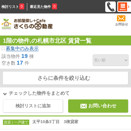
0
0
検討リスト
最近見た物件
お問合せ
1階の物件,の札幌市北区 賃貸一覧
募集中のみ表示
19
該当物件
棟
17
空き数
件
さらに条件を絞り込む
チェックした物件をまとめて
検討リストに追加
お問い合わせ
太平10条3丁目 3棟貸家
賃貸｜一戸建て