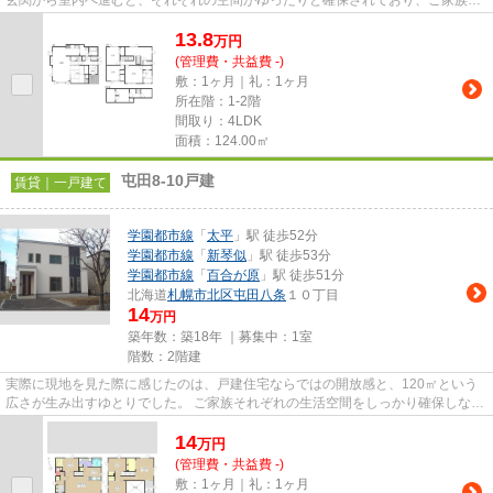
玄関から室内へ進むと、それぞれの空間がゆったりと確保されており、ご家族が
快適に暮らせる住まいという...
13.8
万
円
(管理費・共益費 -)
敷：1ヶ月｜礼：1ヶ月
所在階：1-2階
間取り：4LDK
面積：124.00㎡
屯田8-10戸建
賃貸｜一戸建て
学園都市線
「
太平
」駅 徒歩52分
学園都市線
「
新琴似
」駅 徒歩53分
学園都市線
「
百合が原
」駅 徒歩51分
北海道
札幌市北区
屯田八条
１０丁目
14
万円
築年数：築18年 ｜募集中：
1室
階数：2階建
実際に現地を見た際に感じたのは、戸建住宅ならではの開放感と、120㎡という
広さが生み出すゆとりでした。 ご家族それぞれの生活空間をしっかり確保しなが
ら、家族が集まる時間も大切...
14
万
円
(管理費・共益費 -)
敷：1ヶ月｜礼：1ヶ月