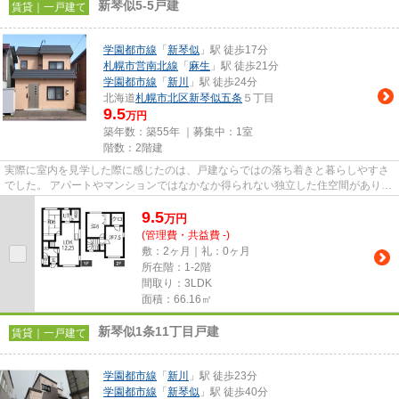
新琴似5-5戸建
賃貸｜一戸建て
学園都市線
「
新琴似
」駅 徒歩17分
札幌市営南北線
「
麻生
」駅 徒歩21分
学園都市線
「
新川
」駅 徒歩24分
北海道
札幌市北区
新琴似五条
５丁目
9.5
万円
築年数：築55年 ｜募集中：
1室
階数：2階建
実際に室内を見学した際に感じたのは、戸建ならではの落ち着きと暮らしやすさ
でした。 アパートやマンションではなかなか得られない独立した住空間があり、
自分たちのペースで生活を楽...
9.5
万
円
(管理費・共益費 -)
敷：2ヶ月｜礼：0ヶ月
所在階：1-2階
間取り：3LDK
面積：66.16㎡
新琴似1条11丁目戸建
賃貸｜一戸建て
学園都市線
「
新川
」駅 徒歩23分
学園都市線
「
新琴似
」駅 徒歩40分