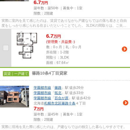
6.7
万円
築年数：築50年 ｜募集中：
1室
階数：2階建
実際に室内を見て感じたのは、賃貸でありながら戸建ならではの落ち着きと自由
度をしっかり感じられる住まいだということでした。 3LDKの間取りは、ご夫婦
やファミリー世帯にとって使...
6.7
万
円
(管理費・共益費 -)
敷：0ヶ月｜礼：0ヶ月
所在階：1-2階
間取り：3LDK
面積：67.64㎡
篠路10条4丁目貸家
賃貸｜一戸建て
学園都市線
「
篠路
」駅 徒歩26分
学園都市線
「
拓北
」駅 徒歩33分
学園都市線
「
百合が原
」駅 徒歩42分
北海道
札幌市北区
篠路十条
４丁目
7
万円
築年数：築45年 ｜募集中：
1室
階数：2階建
実際に現地を見た際に感じたのは、戸建ならではの独立した暮らしやすさです。