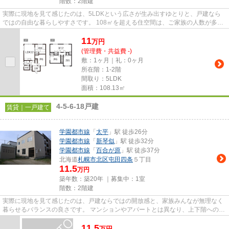
階数：2階建
実際に現地を見て感じたのは、5LDKという広さが生み出すゆとりと、戸建なら
ではの自由な暮らしやすさです。 108㎡を超える住空間は、ご家族の人数が多い
方や二世帯での暮らしを考えて...
11
万
円
(管理費・共益費 -)
敷：1ヶ月｜礼：0ヶ月
所在階：1-2階
間取り：5LDK
面積：108.13㎡
4-5-6-18戸建
賃貸｜一戸建て
学園都市線
「
太平
」駅 徒歩26分
学園都市線
「
新琴似
」駅 徒歩32分
学園都市線
「
百合が原
」駅 徒歩37分
北海道
札幌市北区
屯田四条
５丁目
11.5
万円
築年数：築20年 ｜募集中：
1室
階数：2階建
実際に現地を見て感じたのは、戸建ならではの開放感と、家族みんなが無理なく
暮らせるバランスの良さです。 マンションやアパートとは異なり、上下階への音
を気にする場面が比較的少...
11.5
万
円