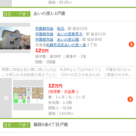
面積：85.05㎡
あいの里1-3戸建
賃貸｜一戸建て
学園都市線
「
拓北
」駅 徒歩12分
学園都市線
「
あいの里教育大
」駅 徒歩11分
学園都市線
「
あいの里公園
」駅 徒歩30分
北海道
札幌市北区
あいの里一条
３丁目
12
万円
築年数：築38年 ｜募集中：
1室
階数：2階建
実際に現地を見た際に感じたのは、5LDKならではのゆとりと、戸建住宅だから
こそ得られる自由度の高さでした。 110㎡の広さがあるため、ご家族それぞれの
プライベート空間を確保しなが...
12
万
円
(管理費・共益費 -)
敷：1ヶ月｜礼：1ヶ月
所在階：1-2階
間取り：5LDK
面積：110.00㎡
篠路5条4丁目戸建
賃貸｜一戸建て