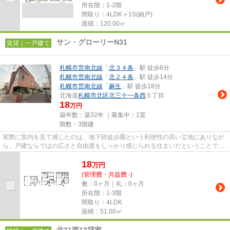
所在階：1-2階
間取り：4LDK＋1S(納戸)
面積：120.00㎡
サン・グローリーN31
賃貸｜一戸建て
札幌市営南北線
「
北３４条
」駅 徒歩6分
札幌市営南北線
「
北２４条
」駅 徒歩14分
札幌市営南北線
「
麻生
」駅 徒歩18分
北海道
札幌市北区
北三十一条西
５丁目
18
万円
築年数：築32年 ｜募集中：
1室
階数：3階建
実際に室内を見て感じたのは、地下鉄徒歩圏という利便性の高い立地にありなが
ら、戸建ならではの広さと自由度をしっかり感じられる住まいだということでし
た。 二世帯住宅仕様の4LDK...
18
万
円
(管理費・共益費 -)
敷：0ヶ月｜礼：0ヶ月
所在階：1-3階
間取り：4LDK
面積：51.00㎡