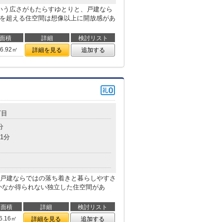
という広さがもたらすゆとりと、戸建なら
㎡を超える住空間は想像以上に開放感があ
面積
詳細
検討リスト
06.92㎡
詳細を見る
追加する
丁目
分
1分
戸建ならではの落ち着きと暮らしやすさ
かなか得られない独立した住空間があ
面積
詳細
検討リスト
6.16㎡
詳細を見る
追加する