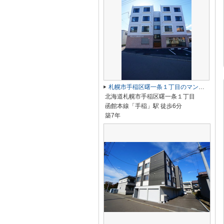
札幌市手稲区曙一条１丁目のマンション
北海道札幌市手稲区曙一条１丁目
函館本線「手稲」駅 徒歩6分
築7年