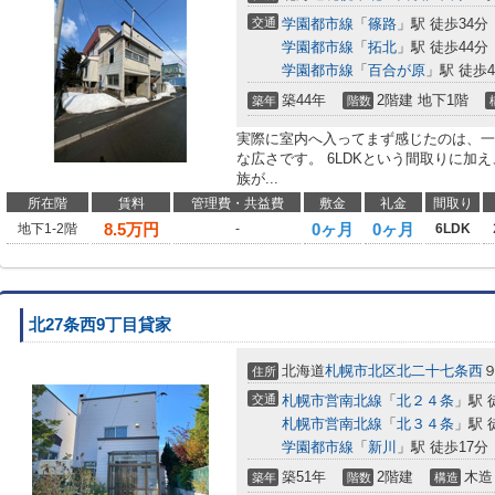
交通
学園都市線
「
篠路
」駅 徒歩34分
学園都市線
「
拓北
」駅 徒歩44分
学園都市線
「
百合が原
」駅 徒歩4
築44年
2階建 地下1階
築年
階数
実際に室内へ入ってまず感じたのは、一
な広さです。 6LDKという間取りに加
族が...
所在階
賃料
管理費・共益費
敷金
礼金
間取り
8.5
万円
0ヶ月
0ヶ月
地下1-2階
-
6LDK
北27条西9丁目貸家
北海道
札幌市北区
北二十七条西
住所
交通
札幌市営南北線
「
北２４条
」駅 
札幌市営南北線
「
北３４条
」駅 
学園都市線
「
新川
」駅 徒歩17分
築51年
2階建
木造
築年
階数
構造