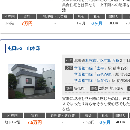
集合住宅とは異なり、上下階への配慮を
活...
所在階
賃料
管理費・共益費
敷金
礼金
間取り
7
万円
0ヶ月
1-2階
-
1ヶ月
3LDK
78
屯田5-2 山本邸
北海道
札幌市北区
屯田五条
２丁
住所
交通
学園都市線
「
太平
」駅 徒歩19分
学園都市線
「
百合が原
」駅 徒歩2
学園都市線
「
新琴似
」駅 徒歩29
築43年
2階建 地下1階
築年
階数
実際に現地を見た際に感じたのは、戸建
スでゆったり暮らせそうな安心感でした
を感...
所在階
賃料
管理費・共益費
敷金
礼金
間取り
7.5
万円
0ヶ月
地下1-2階
-
7.5万円
4LDK