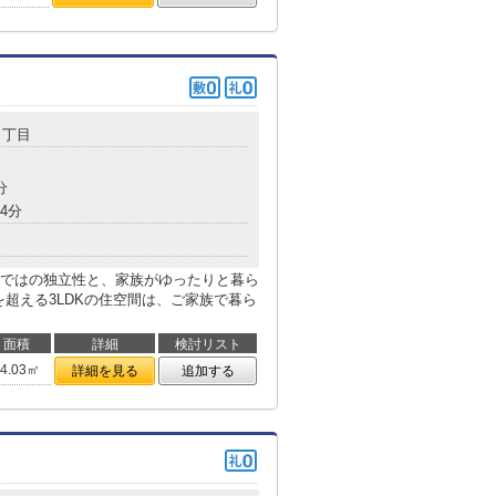
１丁目
分
4分
ではの独立性と、家族がゆったりと暮ら
を超える3LDKの住空間は、ご家族で暮ら
面積
詳細
検討リスト
94.03㎡
詳細を見る
追加する