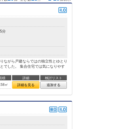
目
5分
りながら戸建ならではの独立性とゆとり
とでした。 集合住宅では気になりやす
面積
詳細
検討リスト
.58㎡
詳細を見る
追加する
目