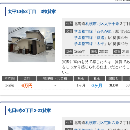
太平10条3丁目 3棟貸家
北海道
札幌市北区
太平十条
３丁
住所
交通
学園都市線
「
百合が原
」駅 徒歩1
学園都市線
「
篠路
」駅 徒歩29分
学園都市線
「
太平
」駅 徒歩24分
築55年
2階建
木造
築年
階数
構造
実際に室内を見て感じたのは、賃貸であ
をしっかり感じられる住まいだというこ
い...
所在階
賃料
管理費・共益費
敷金
礼金
間取り
6
万円
0ヶ月
1-2階
-
1ヶ月
3LDK
68
屯田6条2丁目2-21貸家
北海道
札幌市北区
屯田六条
２丁
住所