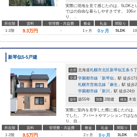
実際に現地を見て感じたのは、5LDK
ではの自由な暮らしやすさです。 106
り、...
所在階
賃料
管理費・共益費
敷金
礼金
間取り
9.3
万円
0ヶ月
1-2階
-
1ヶ月
5LDK
1
新琴似5-5戸建
北海道
札幌市北区
新琴似五条
５
住所
交通
学園都市線
「
新琴似
」駅 徒歩17
札幌市営南北線
「
麻生
」駅 徒歩2
学園都市線
「
新川
」駅 徒歩24分
築55年
2階建
木造
築年
階数
構造
実際に室内を見学した際に感じたのは、
でした。 アパートやマンションではな
り、自...
所在階
賃料
管理費・共益費
敷金
礼金
間取り
9.5
万円
0ヶ月
1-2階
-
2ヶ月
3LDK
6