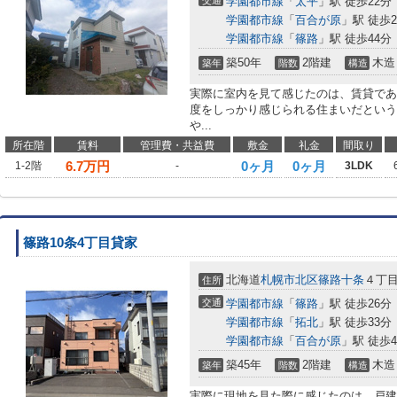
交通
学園都市線
「
太平
」駅 徒歩22分
学園都市線
「
百合が原
」駅 徒歩2
学園都市線
「
篠路
」駅 徒歩44分
築50年
2階建
木造
築年
階数
構造
実際に室内を見て感じたのは、賃貸であ
度をしっかり感じられる住まいだというこ
や...
所在階
賃料
管理費・共益費
敷金
礼金
間取り
6.7
万円
0ヶ月
0ヶ月
1-2階
-
3LDK
篠路10条4丁目貸家
北海道
札幌市北区
篠路十条
４丁
住所
交通
学園都市線
「
篠路
」駅 徒歩26分
学園都市線
「
拓北
」駅 徒歩33分
学園都市線
「
百合が原
」駅 徒歩4
築45年
2階建
木造
築年
階数
構造
実際に現地を見た際に感じたのは、戸建