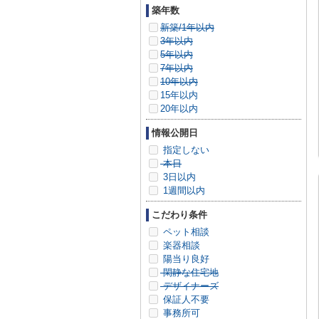
築年数
新築/1年以内
3年以内
5年以内
7年以内
10年以内
15年以内
20年以内
情報公開日
指定しない
本日
3日以内
1週間以内
こだわり条件
ペット相談
楽器相談
陽当り良好
閑静な住宅地
デザイナーズ
保証人不要
事務所可