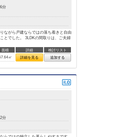
6分
りながら戸建ならではの落ち着きと自由
とでした。 3LDKの間取りは、ご夫婦
面積
詳細
検討リスト
67.64㎡
詳細を見る
追加する
目
2分
ならではの独立した暮らしやすさです。