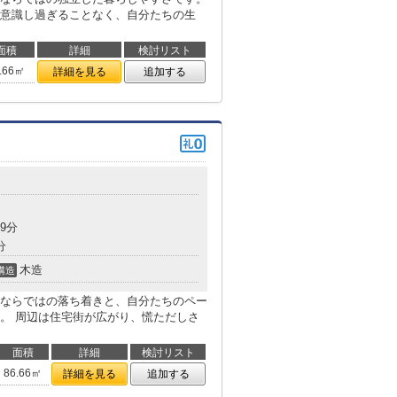
意識し過ぎることなく、自分たちの生
面積
詳細
検討リスト
.66㎡
詳細を見る
追加する
目
9分
分
木造
構造
ならではの落ち着きと、自分たちのペー
。 周辺は住宅街が広がり、慌ただしさ
面積
詳細
検討リスト
86.66㎡
詳細を見る
追加する