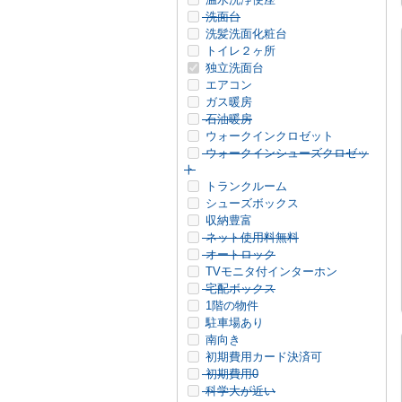
洗面台
洗髪洗面化粧台
トイレ２ヶ所
独立洗面台
エアコン
ガス暖房
石油暖房
ウォークインクロゼット
ウォークインシューズクロゼッ
ト
トランクルーム
シューズボックス
収納豊富
ネット使用料無料
オートロック
TVモニタ付インターホン
宅配ボックス
1階の物件
駐車場あり
南向き
初期費用カード決済可
初期費用0
科学大が近い