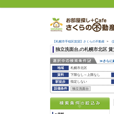
【札幌市手稲区賃貸】さくらの不動産
>
独立洗面台,の札幌市北区 
≫さらに
地域
札幌市北区
賃料
下限なし～上限なし
駅徒歩
指定しない
設備条件
独立洗面台