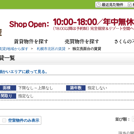
(賃貸)地域から探す
>
札幌市北区の賃貸
>
独立洗面台の賃貸
賃貸一覧
細かいエリアに絞って見る。
面積
下限なし～上限なし
築年数
指定しない
間取り
指定なし
並び順：
空室物件のみ表示
該当公開