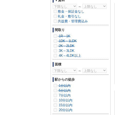
▼賃料
～
敷金・保証金なし
礼金・敷引なし
共益費・管理費込み
間取り
1R～1K
1DK～1LDK
2K～2LDK
3K～3LDK
4K～4LDK以上
面積
～
駅からの徒歩
1分以内
5分以内
7分以内
10分以内
15分以内
20分以内