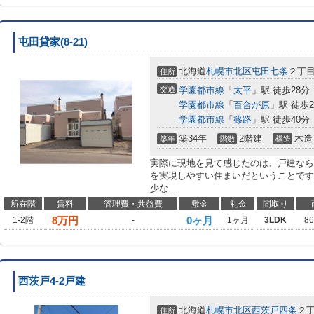
屯田貸家(8-21)
北海道
札幌市北区
屯田七条
２丁
住所
交通
学園都市線
「
太平
」駅 徒歩28分
学園都市線
「
百合が原
」駅 徒歩2
学園都市線
「
篠路
」駅 徒歩40分
築34年
2階建
木造
築年
階数
構造
実際に現地を見て感じたのは、戸建なら
を実現しやすい住まいだということです
少な...
所在階
賃料
管理費・共益費
敷金
礼金
間取り
8
万円
0ヶ月
1-2階
-
1ヶ月
3LDK
8
西茨戸4-2戸建
北海道
札幌市北区
西茨戸四条
２
住所