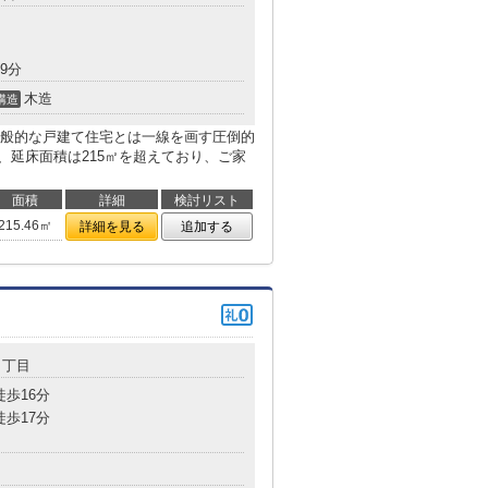
9分
木造
構造
般的な戸建て住宅とは一線を画す圧倒的
え、延床面積は215㎡を超えており、ご家
面積
詳細
検討リスト
215.46㎡
詳細を見る
追加する
９丁目
徒歩16分
徒歩17分