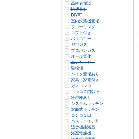
高齢者相談
眺望良好
DIY可
室内洗濯機置場
フローリング
ロフト付き
バルコニー
都市ガス
プロパンガス
オール電化
エレベーター
駐輪場
バイク置場あり
家具・家電付き
ガスコンロ
コンロ２口以上
冷蔵庫あり
システムキッチン
対面式キッチン
コンロ３口
バス・トイレ別
追焚機能浴室
浴室乾燥機
温水洗浄便座