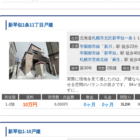
新琴似1条11丁目戸建
北海道
札幌市北区
新琴似一条
１
住所
交通
学園都市線
「
新川
」駅 徒歩23分
学園都市線
「
新琴似
」駅 徒歩40
札幌市営南北線
「
麻生
」駅 徒歩4
築30年
2階建
木造
築年
階数
構造
実際に現地を見て感じたのは、戸建なら
せる空間のバランスの良さです。 94㎡
すに...
所在階
賃料
管理費・共益費
敷金
礼金
間取り
10
万円
0ヶ月
0ヶ月
1-2階
6,000円
3LDK
新琴似1-10戸建