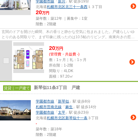
学園都市線
「
新川
」駅 徒歩19分
北海道
札幌市北区
北三十一条西
１３丁目
20
万円
築年数：築12年 ｜募集中：
1室
階数：2階建
玄関のドアを開けた瞬間、木の香りと静かな空気に包まれました。戸建らしいゆ
とりのある間取りで、まず印象に残ったのは10.5帖のリビング。南東向きの窓か
ら朝の光がしっかりと入り、...
20
万
円
(管理費・共益費 -)
敷：1ヶ月｜礼：1ヶ月
所在階：1-2階
間取り：4LDK
面積：97.20㎡
新琴似11条3丁目 戸建
賃貸｜一戸建て
学園都市線
「
新琴似
」駅 徒歩8分
札幌市営南北線
「
麻生
」駅 徒歩14分
学園都市線
「
太平
」駅 徒歩23分
北海道
札幌市北区
新琴似十一条
３丁目
-
築年数：築18年
階数：2階建