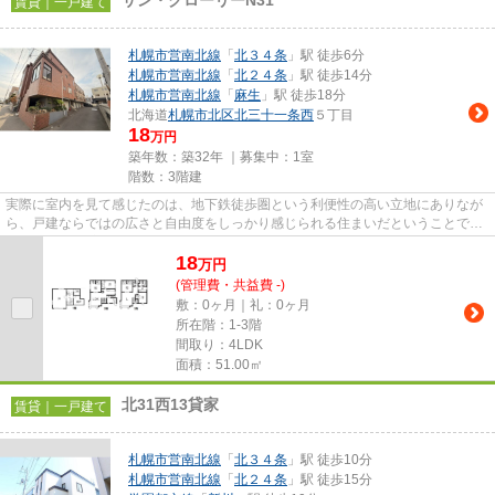
サン・グローリーN31
賃貸｜一戸建て
札幌市営南北線
「
北３４条
」駅 徒歩6分
札幌市営南北線
「
北２４条
」駅 徒歩14分
札幌市営南北線
「
麻生
」駅 徒歩18分
北海道
札幌市北区
北三十一条西
５丁目
18
万円
築年数：築32年 ｜募集中：
1室
階数：3階建
実際に室内を見て感じたのは、地下鉄徒歩圏という利便性の高い立地にありなが
ら、戸建ならではの広さと自由度をしっかり感じられる住まいだということでし
た。 二世帯住宅仕様の4LDK...
18
万
円
(管理費・共益費 -)
敷：0ヶ月｜礼：0ヶ月
所在階：1-3階
間取り：4LDK
面積：51.00㎡
北31西13貸家
賃貸｜一戸建て
札幌市営南北線
「
北３４条
」駅 徒歩10分
札幌市営南北線
「
北２４条
」駅 徒歩15分