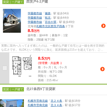
西茨戸4-2戸建
賃貸｜一戸建て
学園都市線
「
篠路
」駅 徒歩34分
学園都市線
「
拓北
」駅 徒歩44分
学園都市線
「
百合が原
」駅 徒歩49分
北海道
札幌市北区
西茨戸四条
２丁目
8.5
万円
築年数：築44年 ｜募集中：
1室
階数：2階建 地下1階
実際に室内へ入ってまず感じたのは、一般的な戸建て住宅とは一線を画す圧倒的
な広さです。 6LDKという間取りに加え、延床面積は215㎡を超えており、ご家
族が多い方や二世帯での暮らし...
8.5
万
円
(管理費・共益費 -)
敷：0ヶ月｜礼：0ヶ月
所在階：地下1-2階
間取り：6LDK
面積：215.46㎡
北27条西9丁目貸家
賃貸｜一戸建て
札幌市営南北線
「
北２４条
」駅 徒歩16分
札幌市営南北線
「
北３４条
」駅 徒歩17分