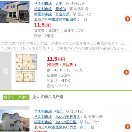
学園都市線
「
太平
」駅 徒歩25分
学園都市線
「
新琴似
」駅 徒歩31分
学園都市線
「
百合が原
」駅 徒歩37分
北海道
札幌市北区
屯田四条
５丁目
11.5
万円
築年数：築26年 ｜募集中：
1室
階数：2階建
実際に室内を見て感じたのは、戸建ならではの落ち着きと自由度の高さでした。
4LDKというゆとりある間取りは、ご家族それぞれの生活空間を確保しながら暮
らせるため、長く快適に住み続...
11.5
万
円
(管理費・共益費 -)
敷：0ヶ月｜礼：0ヶ月
所在階：1-2階
間取り：4LDK
面積：85.05㎡
あいの里1-3戸建
賃貸｜一戸建て
学園都市線
「
拓北
」駅 徒歩12分
学園都市線
「
あいの里教育大
」駅 徒歩11分
学園都市線
「
あいの里公園
」駅 徒歩30分
北海道
札幌市北区
あいの里一条
３丁目