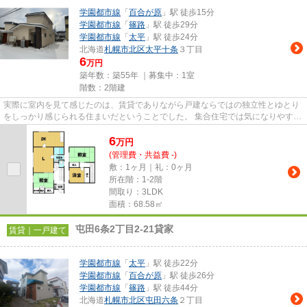
学園都市線
「
百合が原
」駅 徒歩15分
学園都市線
「
篠路
」駅 徒歩29分
学園都市線
「
太平
」駅 徒歩24分
北海道
札幌市北区
太平十条
３丁目
6
万円
築年数：築55年 ｜募集中：
1室
階数：2階建
実際に室内を見て感じたのは、賃貸でありながら戸建ならではの独立性とゆとり
をしっかり感じられる住まいだということでした。 集合住宅では気になりやすい
上下階への音の配慮も比較...
6
万
円
(管理費・共益費 -)
敷：1ヶ月｜礼：0ヶ月
所在階：1-2階
間取り：3LDK
面積：68.58㎡
屯田6条2丁目2-21貸家
賃貸｜一戸建て
学園都市線
「
太平
」駅 徒歩22分
学園都市線
「
百合が原
」駅 徒歩26分
学園都市線
「
篠路
」駅 徒歩44分
北海道
札幌市北区
屯田六条
２丁目