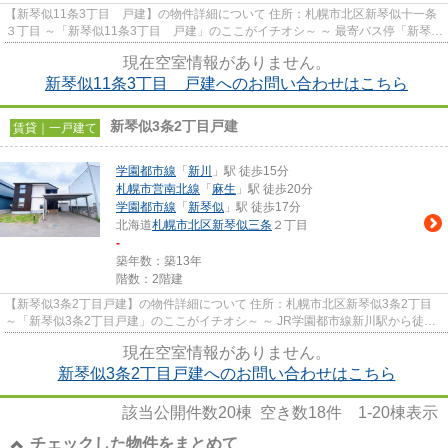
【新琴似11条3丁目 戸建】の物件詳細について 住所：札幌市北区新琴似十一条
３丁目 ～「新琴似11条3丁目 戸建」のここがイチオシ～ ～ 最寄バス停「新琴似
１２条３丁目」まで徒...
現在空室情報がありません。
新琴似11条3丁目 戸建へのお問い合わせはこちら
新琴似3条2丁目戸建
賃貸｜一戸建て
学園都市線
「
新川
」駅 徒歩15分
札幌市営南北線
「
麻生
」駅 徒歩20分
学園都市線
「
新琴似
」駅 徒歩17分
北海道
札幌市北区
新琴似三条
２丁目
-
築年数：築13年
階数：2階建
【新琴似3条2丁目戸建】の物件詳細について 住所：札幌市北区新琴似3条2丁目
～「新琴似3条2丁目戸建」のここがイチオシ～ ～ JR学園都市線新川駅から徒歩
15分（約1200m）の場所に...
現在空室情報がありません。
新琴似3条2丁目戸建へのお問い合わせはこちら
該当公開件数
20
棟 空き数
18
件
1-20
棟表示
チェックした物件をまとめて