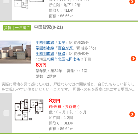
所在階：地下1-2階
間取り：4LDK
面積：86.66㎡
屯田貸家(8-21)
賃貸｜一戸建て
学園都市線
「
太平
」駅 徒歩28分
学園都市線
「
百合が原
」駅 徒歩26分
学園都市線
「
篠路
」駅 徒歩40分
北海道
札幌市北区
屯田七条
２丁目
8
万円
築年数：築34年 ｜募集中：
1室
階数：2階建
実際に現地を見て感じたのは、戸建ならではの開放感と、自分たちらしい暮らし
を実現しやすい住まいだということです。 周囲への音を過度に気にする場面が少
なく、ご家族での生活はもち...
8
万
円
(管理費・共益費 -)
敷：0ヶ月｜礼：1ヶ月
所在階：1-2階
間取り：3LDK
面積：86.64㎡