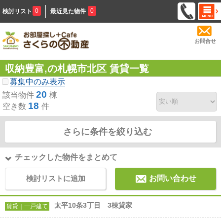
0
0
検討リスト
最近見た物件
お問合せ
収納豊富,の札幌市北区 賃貸一覧
募集中のみ表示
20
該当物件
棟
18
空き数
件
さらに条件を絞り込む
チェックした物件をまとめて
検討リストに追加
お問い合わせ
太平10条3丁目 3棟貸家
賃貸｜一戸建て