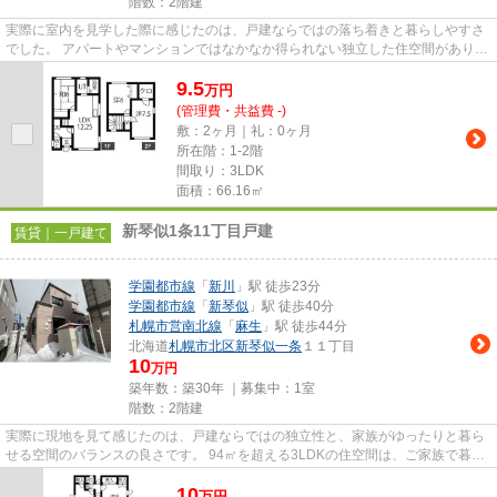
階数：2階建
実際に室内を見学した際に感じたのは、戸建ならではの落ち着きと暮らしやすさ
でした。 アパートやマンションではなかなか得られない独立した住空間があり、
自分たちのペースで生活を楽...
9.5
万
円
(管理費・共益費 -)
敷：2ヶ月｜礼：0ヶ月
所在階：1-2階
間取り：3LDK
面積：66.16㎡
新琴似1条11丁目戸建
賃貸｜一戸建て
学園都市線
「
新川
」駅 徒歩23分
学園都市線
「
新琴似
」駅 徒歩40分
札幌市営南北線
「
麻生
」駅 徒歩44分
北海道
札幌市北区
新琴似一条
１１丁目
10
万円
築年数：築30年 ｜募集中：
1室
階数：2階建
実際に現地を見て感じたのは、戸建ならではの独立性と、家族がゆったりと暮ら
せる空間のバランスの良さです。 94㎡を超える3LDKの住空間は、ご家族で暮ら
すには十分な広さがあり、それ...
10
万
円