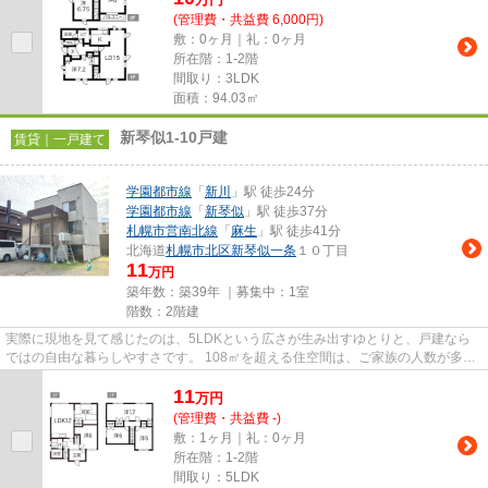
(管理費・共益費 6,000円)
敷：0ヶ月｜礼：0ヶ月
所在階：1-2階
間取り：3LDK
面積：94.03㎡
新琴似1-10戸建
賃貸｜一戸建て
学園都市線
「
新川
」駅 徒歩24分
学園都市線
「
新琴似
」駅 徒歩37分
札幌市営南北線
「
麻生
」駅 徒歩41分
北海道
札幌市北区
新琴似一条
１０丁目
11
万円
築年数：築39年 ｜募集中：
1室
階数：2階建
実際に現地を見て感じたのは、5LDKという広さが生み出すゆとりと、戸建なら
ではの自由な暮らしやすさです。 108㎡を超える住空間は、ご家族の人数が多い
方や二世帯での暮らしを考えて...
11
万
円
(管理費・共益費 -)
敷：1ヶ月｜礼：0ヶ月
所在階：1-2階
間取り：5LDK