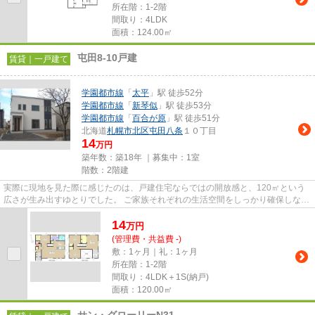
所在階：1-2階
間取り：4LDK
面積：124.00㎡
屯田8-10戸建
賃貸｜一戸建て
学園都市線
「
太平
」駅 徒歩52分
学園都市線
「
新琴似
」駅 徒歩53分
学園都市線
「
百合が原
」駅 徒歩51分
北海道
札幌市北区
屯田八条
１０丁目
14
万円
築年数：築18年 ｜募集中：
1室
階数：2階建
実際に現地を見た際に感じたのは、戸建住宅ならではの開放感と、120㎡という
広さが生み出すゆとりでした。 ご家族それぞれの生活空間をしっかり確保しなが
ら、家族が集まる時間も大切...
14
万
円
(管理費・共益費 -)
敷：1ヶ月｜礼：1ヶ月
所在階：1-2階
間取り：4LDK＋1S(納戸)
面積：120.00㎡