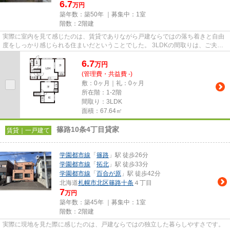
6.7
万円
築年数：築50年 ｜募集中：
1室
階数：2階建
実際に室内を見て感じたのは、賃貸でありながら戸建ならではの落ち着きと自由
度をしっかり感じられる住まいだということでした。 3LDKの間取りは、ご夫婦
やファミリー世帯にとって使...
6.7
万
円
(管理費・共益費 -)
敷：0ヶ月｜礼：0ヶ月
所在階：1-2階
間取り：3LDK
面積：67.64㎡
篠路10条4丁目貸家
賃貸｜一戸建て
学園都市線
「
篠路
」駅 徒歩26分
学園都市線
「
拓北
」駅 徒歩33分
学園都市線
「
百合が原
」駅 徒歩42分
北海道
札幌市北区
篠路十条
４丁目
7
万円
築年数：築45年 ｜募集中：
1室
階数：2階建
実際に現地を見た際に感じたのは、戸建ならではの独立した暮らしやすさです。