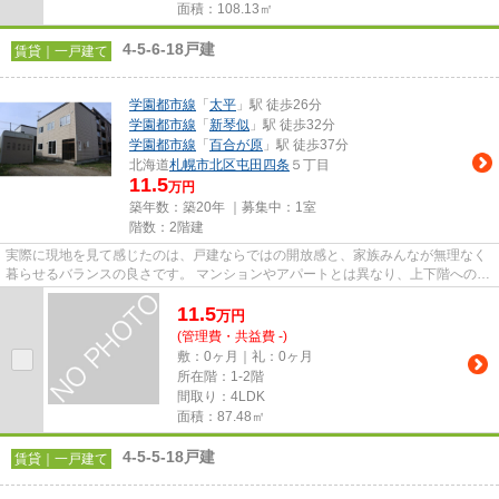
面積：108.13㎡
4-5-6-18戸建
賃貸｜一戸建て
学園都市線
「
太平
」駅 徒歩26分
学園都市線
「
新琴似
」駅 徒歩32分
学園都市線
「
百合が原
」駅 徒歩37分
北海道
札幌市北区
屯田四条
５丁目
11.5
万円
築年数：築20年 ｜募集中：
1室
階数：2階建
実際に現地を見て感じたのは、戸建ならではの開放感と、家族みんなが無理なく
暮らせるバランスの良さです。 マンションやアパートとは異なり、上下階への音
を気にする場面が比較的少...
11.5
万
円
(管理費・共益費 -)
敷：0ヶ月｜礼：0ヶ月
所在階：1-2階
間取り：4LDK
面積：87.48㎡
4-5-5-18戸建
賃貸｜一戸建て