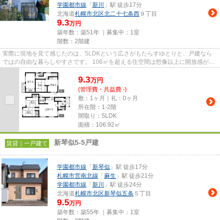
学園都市線
「
新川
」駅 徒歩17分
北海道
札幌市北区
北二十七条西
９丁目
9.3
万円
築年数：築51年 ｜募集中：
1室
階数：2階建
実際に現地を見て感じたのは、5LDKという広さがもたらすゆとりと、戸建なら
ではの自由な暮らしやすさです。 106㎡を超える住空間は想像以上に開放感があ
り、ご家族が多い方や二世帯で...
9.3
万
円
(管理費・共益費 -)
敷：1ヶ月｜礼：0ヶ月
所在階：1-2階
間取り：5LDK
面積：106.92㎡
新琴似5-5戸建
賃貸｜一戸建て
学園都市線
「
新琴似
」駅 徒歩17分
札幌市営南北線
「
麻生
」駅 徒歩21分
学園都市線
「
新川
」駅 徒歩24分
北海道
札幌市北区
新琴似五条
５丁目
9.5
万円
築年数：築55年 ｜募集中：
1室