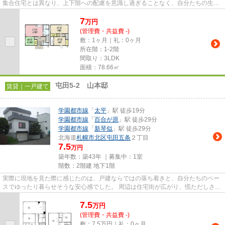
集合住宅とは異なり、上下階への配慮を意識し過ぎることなく、自分たちの生活
スタイルを大切にできそう...
7
万
円
(管理費・共益費 -)
敷：1ヶ月｜礼：0ヶ月
所在階：1-2階
間取り：3LDK
面積：78.66㎡
屯田5-2 山本邸
賃貸｜一戸建て
学園都市線
「
太平
」駅 徒歩19分
学園都市線
「
百合が原
」駅 徒歩29分
学園都市線
「
新琴似
」駅 徒歩29分
北海道
札幌市北区
屯田五条
２丁目
7.5
万円
築年数：築43年 ｜募集中：
1室
階数：2階建 地下1階
実際に現地を見た際に感じたのは、戸建ならではの落ち着きと、自分たちのペー
スでゆったり暮らせそうな安心感でした。 周辺は住宅街が広がり、慌ただしさを
感じにくい環境です。家族と...
7.5
万
円
(管理費・共益費 -)
敷：7.5万円｜礼：0ヶ月