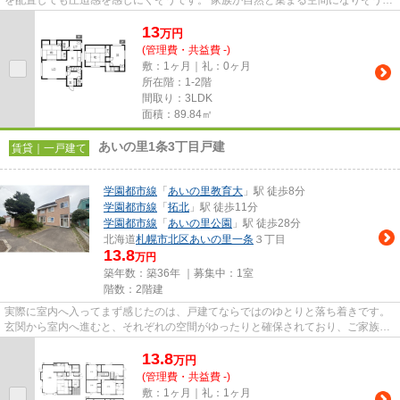
を配置しても圧迫感を感じにくそうです。 家族が自然と集まる空間になりそう
で、食事の時間や休日の団ら...
13
万
円
(管理費・共益費 -)
敷：1ヶ月｜礼：0ヶ月
所在階：1-2階
間取り：3LDK
面積：89.84㎡
あいの里1条3丁目戸建
賃貸｜一戸建て
学園都市線
「
あいの里教育大
」駅 徒歩8分
学園都市線
「
拓北
」駅 徒歩11分
学園都市線
「
あいの里公園
」駅 徒歩28分
北海道
札幌市北区
あいの里一条
３丁目
13.8
万円
築年数：築36年 ｜募集中：
1室
階数：2階建
実際に室内へ入ってまず感じたのは、戸建てならではのゆとりと落ち着きです。
玄関から室内へ進むと、それぞれの空間がゆったりと確保されており、ご家族が
快適に暮らせる住まいという...
13.8
万
円
(管理費・共益費 -)
敷：1ヶ月｜礼：1ヶ月