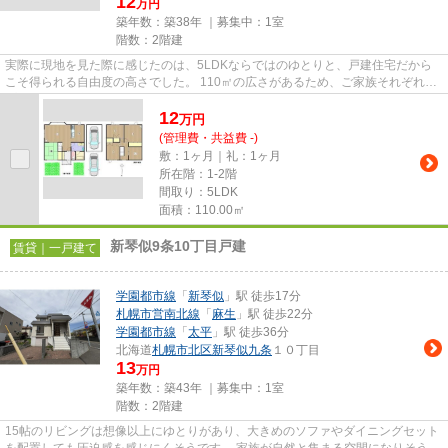
12
万円
築年数：築38年 ｜募集中：
1室
階数：2階建
実際に現地を見た際に感じたのは、5LDKならではのゆとりと、戸建住宅だから
こそ得られる自由度の高さでした。 110㎡の広さがあるため、ご家族それぞれの
プライベート空間を確保しなが...
12
万
円
(管理費・共益費 -)
敷：1ヶ月｜礼：1ヶ月
所在階：1-2階
間取り：5LDK
面積：110.00㎡
新琴似9条10丁目戸建
賃貸｜一戸建て
学園都市線
「
新琴似
」駅 徒歩17分
札幌市営南北線
「
麻生
」駅 徒歩22分
学園都市線
「
太平
」駅 徒歩36分
北海道
札幌市北区
新琴似九条
１０丁目
13
万円
築年数：築43年 ｜募集中：
1室
階数：2階建
15帖のリビングは想像以上にゆとりがあり、大きめのソファやダイニングセット