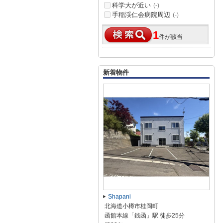
科学大が近い
(-)
手稲渓仁会病院周辺
(-)
1
件が該当
新着物件
Shapani
北海道小樽市桂岡町
函館本線「銭函」駅 徒歩25分