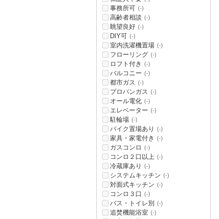
事務所可
(-)
高齢者相談
(-)
眺望良好
(-)
DIY可
(-)
室内洗濯機置場
(-)
フローリング
(-)
ロフト付き
(-)
バルコニー
(-)
都市ガス
(-)
プロパンガス
(-)
オール電化
(-)
エレベーター
(-)
駐輪場
(-)
バイク置場あり
(-)
家具・家電付き
(-)
ガスコンロ
(-)
コンロ２口以上
(-)
冷蔵庫あり
(-)
システムキッチン
(-)
対面式キッチン
(-)
コンロ３口
(-)
バス・トイレ別
(-)
追焚機能浴室
(-)