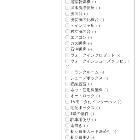
浴室乾燥機
(-)
温水洗浄便座
(-)
洗面台
(-)
洗髪洗面化粧台
(-)
トイレ２ヶ所
(-)
独立洗面台
(-)
エアコン
(-)
ガス暖房
(-)
石油暖房
(-)
ウォークインクロゼット
(-)
ウォークインシューズクロゼット
(-)
トランクルーム
(-)
シューズボックス
(-)
収納豊富
(-)
ネット使用料無料
(-)
オートロック
(-)
TVモニタ付インターホン
(-)
宅配ボックス
(-)
1階の物件
(-)
駐車場あり
(-)
南向き
(-)
初期費用カード決済可
(-)
初期費用0
(-)