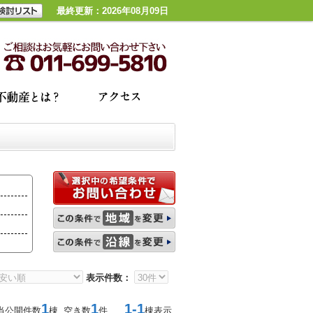
最終更新：2026年08月09日
表示件数：
1
1
1-1
当公開件数
棟 空き数
件
棟表示