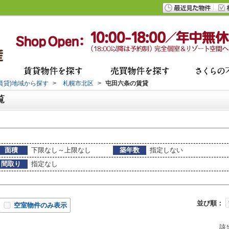
(賃貸)地域から探す
>
札幌市北区
>
屯田六条の賃貸
覧
面積
下限なし～上限なし
築年数
指定しない
間取り
指定なし
並び順：
空室物件のみ表示
該