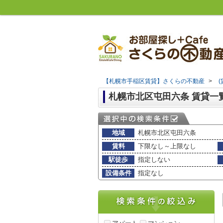
【札幌市手稲区賃貸】さくらの不動産
>
札幌市北区屯田六条 賃貸一
地域
札幌市北区屯田六条
賃料
下限なし～上限なし
駅徒歩
指定しない
設備条件
指定なし