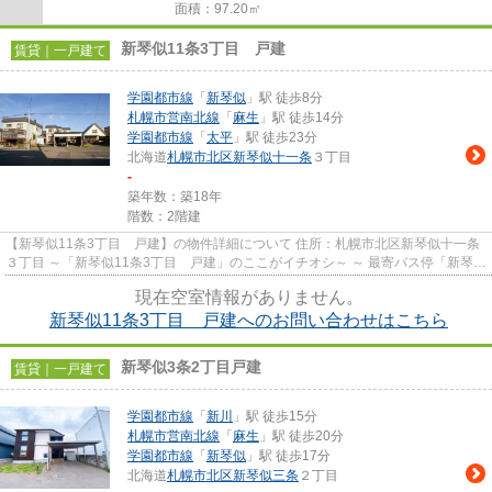
面積：97.20㎡
新琴似11条3丁目 戸建
賃貸｜一戸建て
学園都市線
「
新琴似
」駅 徒歩8分
札幌市営南北線
「
麻生
」駅 徒歩14分
学園都市線
「
太平
」駅 徒歩23分
北海道
札幌市北区
新琴似十一条
３丁目
-
築年数：築18年
階数：2階建
【新琴似11条3丁目 戸建】の物件詳細について 住所：札幌市北区新琴似十一条
３丁目 ～「新琴似11条3丁目 戸建」のここがイチオシ～ ～ 最寄バス停「新琴似
１２条３丁目」まで徒...
現在空室情報がありません。
新琴似11条3丁目 戸建へのお問い合わせはこちら
新琴似3条2丁目戸建
賃貸｜一戸建て
学園都市線
「
新川
」駅 徒歩15分
札幌市営南北線
「
麻生
」駅 徒歩20分
学園都市線
「
新琴似
」駅 徒歩17分
北海道
札幌市北区
新琴似三条
２丁目