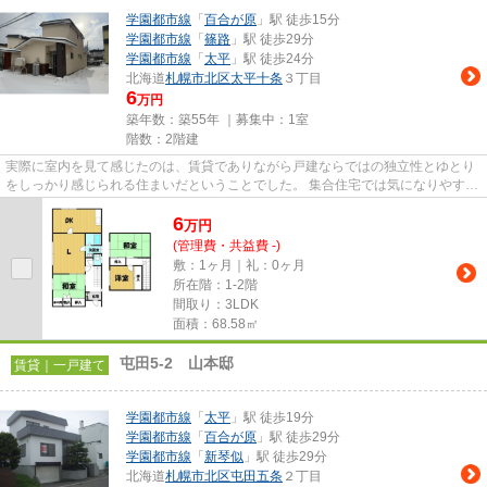
学園都市線
「
百合が原
」駅 徒歩15分
学園都市線
「
篠路
」駅 徒歩29分
学園都市線
「
太平
」駅 徒歩24分
北海道
札幌市北区
太平十条
３丁目
6
万円
築年数：築55年 ｜募集中：
1室
階数：2階建
実際に室内を見て感じたのは、賃貸でありながら戸建ならではの独立性とゆとり
をしっかり感じられる住まいだということでした。 集合住宅では気になりやすい
上下階への音の配慮も比較...
6
万
円
(管理費・共益費 -)
敷：1ヶ月｜礼：0ヶ月
所在階：1-2階
間取り：3LDK
面積：68.58㎡
屯田5-2 山本邸
賃貸｜一戸建て
学園都市線
「
太平
」駅 徒歩19分
学園都市線
「
百合が原
」駅 徒歩29分
学園都市線
「
新琴似
」駅 徒歩29分
北海道
札幌市北区
屯田五条
２丁目