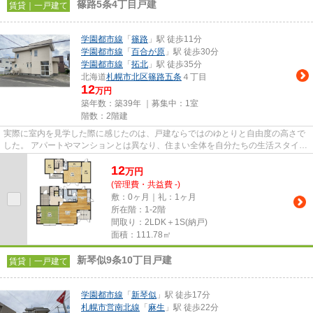
篠路5条4丁目戸建
賃貸｜一戸建て
学園都市線
「
篠路
」駅 徒歩11分
学園都市線
「
百合が原
」駅 徒歩30分
学園都市線
「
拓北
」駅 徒歩35分
北海道
札幌市北区
篠路五条
４丁目
12
万円
築年数：築39年 ｜募集中：
1室
階数：2階建
実際に室内を見学した際に感じたのは、戸建ならではのゆとりと自由度の高さで
した。 アパートやマンションとは異なり、住まい全体を自分たちの生活スタイル
に合わせて活用できそうな...
12
万
円
(管理費・共益費 -)
敷：0ヶ月｜礼：1ヶ月
所在階：1-2階
間取り：2LDK＋1S(納戸)
面積：111.78㎡
新琴似9条10丁目戸建
賃貸｜一戸建て
学園都市線
「
新琴似
」駅 徒歩17分
札幌市営南北線
「
麻生
」駅 徒歩22分