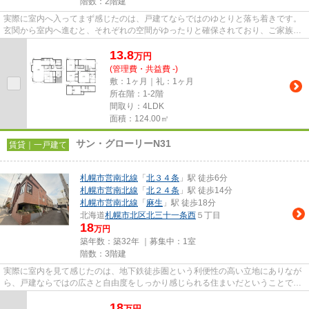
階数：2階建
実際に室内へ入ってまず感じたのは、戸建てならではのゆとりと落ち着きです。
玄関から室内へ進むと、それぞれの空間がゆったりと確保されており、ご家族が
快適に暮らせる住まいという...
13.8
万
円
(管理費・共益費 -)
敷：1ヶ月｜礼：1ヶ月
所在階：1-2階
間取り：4LDK
面積：124.00㎡
サン・グローリーN31
賃貸｜一戸建て
札幌市営南北線
「
北３４条
」駅 徒歩6分
札幌市営南北線
「
北２４条
」駅 徒歩14分
札幌市営南北線
「
麻生
」駅 徒歩18分
北海道
札幌市北区
北三十一条西
５丁目
18
万円
築年数：築32年 ｜募集中：
1室
階数：3階建
実際に室内を見て感じたのは、地下鉄徒歩圏という利便性の高い立地にありなが
ら、戸建ならではの広さと自由度をしっかり感じられる住まいだということでし
た。 二世帯住宅仕様の4LDK...
18
万
円