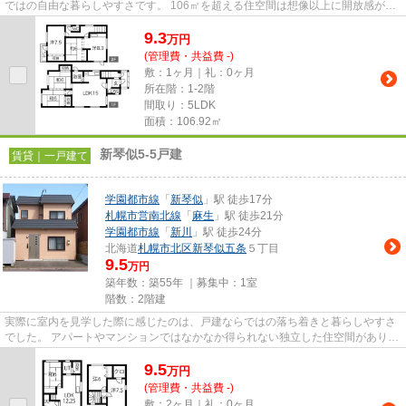
ではの自由な暮らしやすさです。 106㎡を超える住空間は想像以上に開放感があ
り、ご家族が多い方や二世帯で...
9.3
万
円
(管理費・共益費 -)
敷：1ヶ月｜礼：0ヶ月
所在階：1-2階
間取り：5LDK
面積：106.92㎡
新琴似5-5戸建
賃貸｜一戸建て
学園都市線
「
新琴似
」駅 徒歩17分
札幌市営南北線
「
麻生
」駅 徒歩21分
学園都市線
「
新川
」駅 徒歩24分
北海道
札幌市北区
新琴似五条
５丁目
9.5
万円
築年数：築55年 ｜募集中：
1室
階数：2階建
実際に室内を見学した際に感じたのは、戸建ならではの落ち着きと暮らしやすさ
でした。 アパートやマンションではなかなか得られない独立した住空間があり、
自分たちのペースで生活を楽...
9.5
万
円
(管理費・共益費 -)
敷：2ヶ月｜礼：0ヶ月