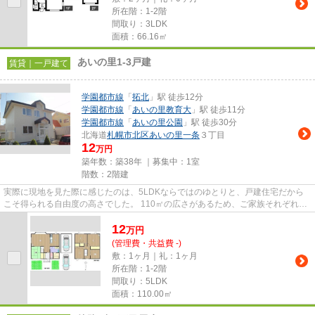
所在階：1-2階
間取り：3LDK
面積：66.16㎡
あいの里1-3戸建
賃貸｜一戸建て
学園都市線
「
拓北
」駅 徒歩12分
学園都市線
「
あいの里教育大
」駅 徒歩11分
学園都市線
「
あいの里公園
」駅 徒歩30分
北海道
札幌市北区
あいの里一条
３丁目
12
万円
築年数：築38年 ｜募集中：
1室
階数：2階建
実際に現地を見た際に感じたのは、5LDKならではのゆとりと、戸建住宅だから
こそ得られる自由度の高さでした。 110㎡の広さがあるため、ご家族それぞれの
プライベート空間を確保しなが...
12
万
円
(管理費・共益費 -)
敷：1ヶ月｜礼：1ヶ月
所在階：1-2階
間取り：5LDK
面積：110.00㎡