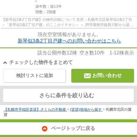
-
築年数：築13年
階数：2階建
【新琴似3条2丁目戸建】の物件詳細について 住所：札幌市北区新琴似3条2丁目
～「新琴似3条2丁目戸建」のここがイチオシ～ ～ JR学園都市線新川駅から徒歩
15分（約1200m）の場所に...
現在空室情報がありません。
新琴似3条2丁目戸建へのお問い合わせはこちら
該当公開件数
12
棟 空き数
10
件
1-12
棟表示
チェックした物件をまとめて
検討リストに追加
お問い合わせ
さらに条件を絞り込む
【札幌市手稲区賃貸】さくらの不動産
>
(賃貸)地域から探す
>
札幌市北区の賃
貸
ページトップに戻る