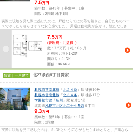
7.5
万円
築年数：築43年 ｜募集中：
1室
階数：2階建 地下1階
実際に現地を見た際に感じたのは、戸建ならではの落ち着きと、自分たちのペー
スでゆったり暮らせそうな安心感でした。 周辺は住宅街が広がり、慌ただしさを
感じにくい環境です。家族と...
7.5
万
円
(管理費・共益費 -)
敷：7.5万円｜礼：0ヶ月
所在階：地下1-2階
間取り：4LDK
面積：86.66㎡
北27条西9丁目貸家
賃貸｜一戸建て
札幌市営南北線
「
北２４条
」駅 徒歩16分
札幌市営南北線
「
北３４条
」駅 徒歩17分
学園都市線
「
新川
」駅 徒歩17分
北海道
札幌市北区
北二十七条西
９丁目
9.3
万円
築年数：築51年 ｜募集中：
1室
階数：2階建
実際に現地を見て感じたのは、5LDKという広さがもたらすゆとりと、戸建なら