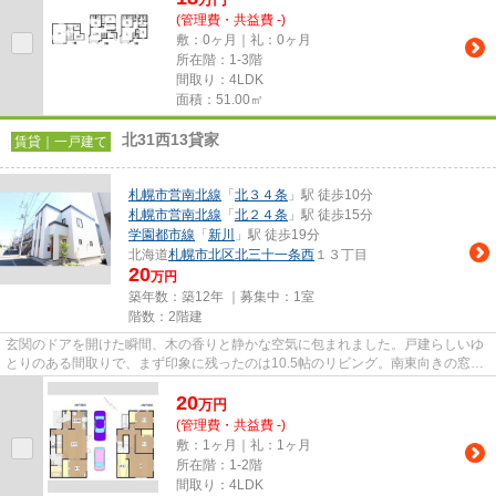
(管理費・共益費 -)
敷：0ヶ月｜礼：0ヶ月
所在階：1-3階
間取り：4LDK
面積：51.00㎡
北31西13貸家
賃貸｜一戸建て
札幌市営南北線
「
北３４条
」駅 徒歩10分
札幌市営南北線
「
北２４条
」駅 徒歩15分
学園都市線
「
新川
」駅 徒歩19分
北海道
札幌市北区
北三十一条西
１３丁目
20
万円
築年数：築12年 ｜募集中：
1室
階数：2階建
玄関のドアを開けた瞬間、木の香りと静かな空気に包まれました。戸建らしいゆ
とりのある間取りで、まず印象に残ったのは10.5帖のリビング。南東向きの窓か
ら朝の光がしっかりと入り、...
20
万
円
(管理費・共益費 -)
敷：1ヶ月｜礼：1ヶ月
所在階：1-2階
間取り：4LDK