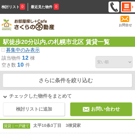
0
0
検討リスト
最近見た物件
お問合せ
駅徒歩20分以内,の札幌市北区 賃貸一覧
募集中のみ表示
12
該当物件
棟
10
空き数
件
さらに条件を絞り込む
チェックした物件をまとめて
検討リストに追加
お問い合わせ
太平10条3丁目 3棟貸家
賃貸｜一戸建て