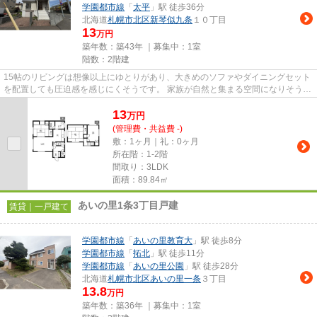
学園都市線
「
太平
」駅 徒歩36分
北海道
札幌市北区
新琴似九条
１０丁目
13
万円
築年数：築43年 ｜募集中：
1室
階数：2階建
15帖のリビングは想像以上にゆとりがあり、大きめのソファやダイニングセット
を配置しても圧迫感を感じにくそうです。 家族が自然と集まる空間になりそう
で、食事の時間や休日の団ら...
13
万
円
(管理費・共益費 -)
敷：1ヶ月｜礼：0ヶ月
所在階：1-2階
間取り：3LDK
面積：89.84㎡
あいの里1条3丁目戸建
賃貸｜一戸建て
学園都市線
「
あいの里教育大
」駅 徒歩8分
学園都市線
「
拓北
」駅 徒歩11分
学園都市線
「
あいの里公園
」駅 徒歩28分
北海道
札幌市北区
あいの里一条
３丁目
13.8
万円
築年数：築36年 ｜募集中：
1室