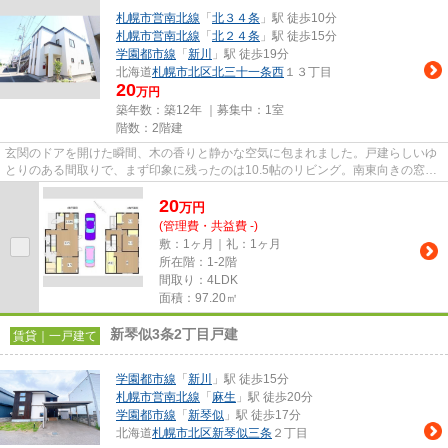
札幌市営南北線
「
北３４条
」駅 徒歩10分
札幌市営南北線
「
北２４条
」駅 徒歩15分
学園都市線
「
新川
」駅 徒歩19分
北海道
札幌市北区
北三十一条西
１３丁目
20
万円
築年数：築12年 ｜募集中：
1室
階数：2階建
玄関のドアを開けた瞬間、木の香りと静かな空気に包まれました。戸建らしいゆ
とりのある間取りで、まず印象に残ったのは10.5帖のリビング。南東向きの窓か
ら朝の光がしっかりと入り、...
20
万
円
(管理費・共益費 -)
敷：1ヶ月｜礼：1ヶ月
所在階：1-2階
間取り：4LDK
面積：97.20㎡
新琴似3条2丁目戸建
賃貸｜一戸建て
学園都市線
「
新川
」駅 徒歩15分
札幌市営南北線
「
麻生
」駅 徒歩20分
学園都市線
「
新琴似
」駅 徒歩17分
北海道
札幌市北区
新琴似三条
２丁目