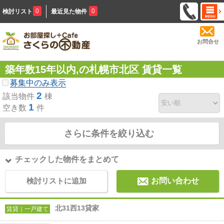
0
0
検討リスト
最近見た物件
お問合せ
築年数15年以内,の札幌市北区 賃貸一覧
募集中のみ表示
2
該当物件
棟
1
空き数
件
さらに条件を絞り込む
チェックした物件をまとめて
検討リストに追加
お問い合わせ
北31西13貸家
賃貸｜一戸建て