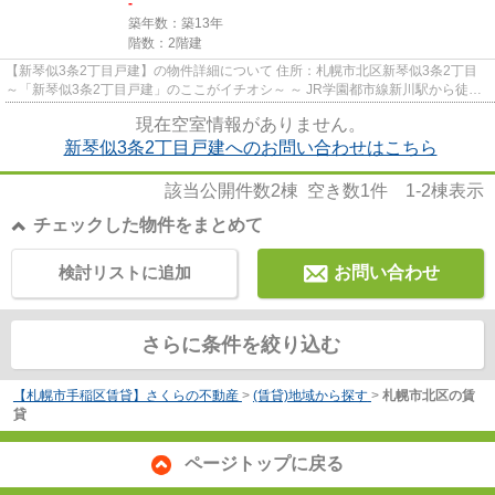
-
築年数：築13年
階数：2階建
【新琴似3条2丁目戸建】の物件詳細について 住所：札幌市北区新琴似3条2丁目
～「新琴似3条2丁目戸建」のここがイチオシ～ ～ JR学園都市線新川駅から徒歩
15分（約1200m）の場所に...
現在空室情報がありません。
新琴似3条2丁目戸建へのお問い合わせはこちら
該当公開件数
2
棟 空き数
1
件
1-2
棟表示
チェックした物件をまとめて
検討リストに追加
お問い合わせ
さらに条件を絞り込む
【札幌市手稲区賃貸】さくらの不動産
>
(賃貸)地域から探す
>
札幌市北区の賃
貸
ページトップに戻る