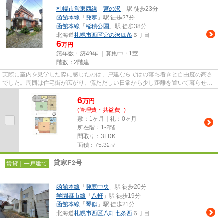
札幌市営東西線
「
宮の沢
」駅 徒歩23分
函館本線
「
発寒
」駅 徒歩27分
函館本線
「
稲積公園
」駅 徒歩38分
北海道
札幌市西区
宮の沢四条
５丁目
6
万円
築年数：築49年 ｜募集中：
1室
階数：2階建
実際に室内を見学した際に感じたのは、戸建ならではの落ち着きと自由度の高さ
でした。周囲は住宅街が広がり、慌ただしい日常から少し距離を置いて暮らせそ
うな環境です。 アパートや...
6
万
円
(管理費・共益費 -)
敷：1ヶ月｜礼：0ヶ月
所在階：1-2階
間取り：3LDK
面積：75.32㎡
貸家F2号
賃貸｜一戸建て
函館本線
「
発寒中央
」駅 徒歩20分
学園都市線
「
八軒
」駅 徒歩19分
函館本線
「
琴似
」駅 徒歩21分
北海道
札幌市西区
八軒七条西
６丁目