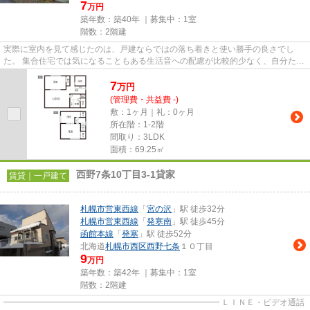
7
万円
築年数：築40年 ｜募集中：
1室
階数：2階建
実際に室内を見て感じたのは、戸建ならではの落ち着きと使い勝手の良さでし
た。 集合住宅では気になることもある生活音への配慮が比較的少なく、自分たち
のペースで暮らしやすい住まい...
7
万
円
(管理費・共益費 -)
敷：1ヶ月｜礼：0ヶ月
所在階：1-2階
間取り：3LDK
面積：69.25㎡
西野7条10丁目3-1貸家
賃貸｜一戸建て
札幌市営東西線
「
宮の沢
」駅 徒歩32分
札幌市営東西線
「
発寒南
」駅 徒歩45分
函館本線
「
発寒
」駅 徒歩52分
北海道
札幌市西区
西野七条
１０丁目
9
万円
築年数：築42年 ｜募集中：
1室
階数：2階建
━━━━━━━━━━━━━━━━━━━━━━━━━━ ＬＩＮＥ・ビデオ通話