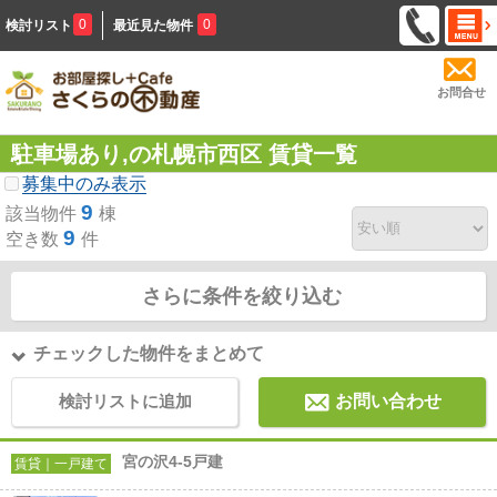
0
0
検討リスト
最近見た物件
お問合せ
駐車場あり,の札幌市西区 賃貸一覧
募集中のみ表示
9
該当物件
棟
9
空き数
件
さらに条件を絞り込む
チェックした物件をまとめて
検討リストに追加
お問い合わせ
宮の沢4-5戸建
賃貸｜一戸建て