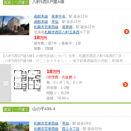
八軒5西9戸建A棟
賃貸｜一戸建て
函館本線
「
発寒中央
」駅 徒歩12分
函館本線
「
琴似
」駅 徒歩22分
札幌市営東西線
「
発寒南
」駅 徒歩22分
北海道
札幌市西区
八軒五条西
９丁目
18
万円
築年数：築7年 ｜募集中：
1室
階数：2階建
【八軒5西9戸建A棟】の物件詳細について 住所：札幌市西区八軒5条西9丁目 ～
「八軒5西9戸建A棟」のここがイチオシ～ ～ 地下鉄東西線宮の沢駅・JR発寒中
央駅（各駅徒歩12分・約1040...
18
万
円
(管理費・共益費 -)
敷：0ヶ月｜礼：0ヶ月
所在階：1-2階
間取り：3LDK
面積：76.60㎡
山の手438-4
賃貸｜一戸建て
札幌市営東西線
「
琴似
」駅 徒歩24分
札幌市営東西線
「
西２８丁目
」駅 徒歩32分