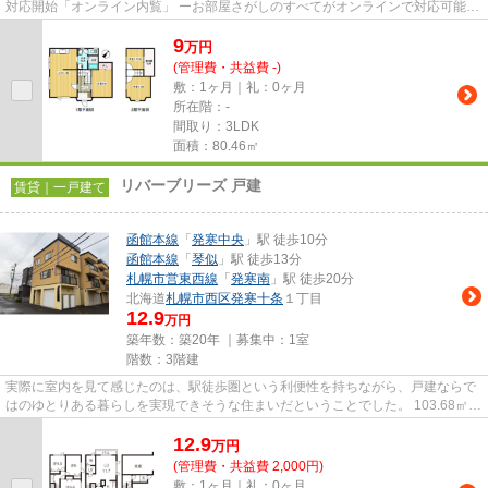
対応開始「オンライン内覧」 ーお部屋さがしのすべてがオンラインで対応可能ー
━━━━━━━━━━━━━━━━━━━━━━━━━━ スマートフォンだけで
9
物...
万
円
(管理費・共益費 -)
敷：1ヶ月｜礼：0ヶ月
所在階：-
間取り：3LDK
面積：80.46㎡
リバーブリーズ 戸建
賃貸｜一戸建て
函館本線
「
発寒中央
」駅 徒歩10分
函館本線
「
琴似
」駅 徒歩13分
札幌市営東西線
「
発寒南
」駅 徒歩20分
北海道
札幌市西区
発寒十条
１丁目
12.9
万円
築年数：築20年 ｜募集中：
1室
階数：3階建
実際に室内を見て感じたのは、駅徒歩圏という利便性を持ちながら、戸建ならで
はのゆとりある暮らしを実現できそうな住まいだということでした。 103.68㎡の
3LDKは、ご家族で生活する...
12.9
万
円
(管理費・共益費 2,000円)
敷：1ヶ月｜礼：0ヶ月