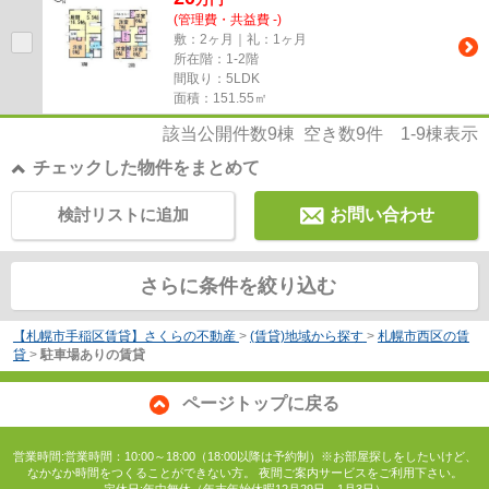
(管理費・共益費 -)
敷：2ヶ月｜礼：1ヶ月
所在階：1-2階
間取り：5LDK
面積：151.55㎡
該当公開件数
9
棟 空き数
9
件
1-9
棟表示
チェックした物件をまとめて
検討リストに追加
お問い合わせ
さらに条件を絞り込む
【札幌市手稲区賃貸】さくらの不動産
>
(賃貸)地域から探す
>
札幌市西区の賃
貸
>
駐車場ありの賃貸
ページトップに戻る
営業時間:営業時間：10:00～18:00（18:00以降は予約制）※お部屋探しをしたいけど、
なかなか時間をつくることができない方。 夜間ご案内サービスをご利用下さい。