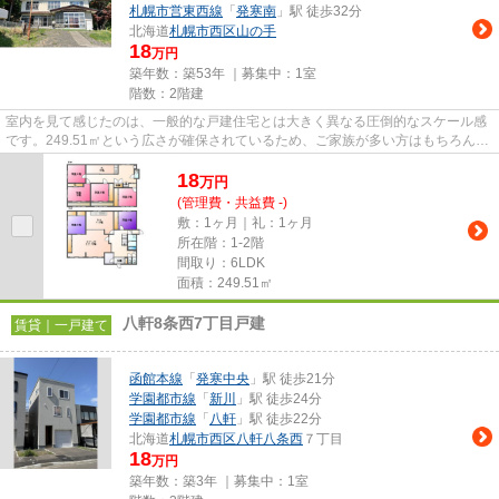
札幌市営東西線
「
発寒南
」駅 徒歩32分
北海道
札幌市西区
山の手
18
万円
築年数：築53年 ｜募集中：
1室
階数：2階建
室内を見て感じたのは、一般的な戸建住宅とは大きく異なる圧倒的なスケール感
です。249.51㎡という広さが確保されているため、ご家族が多い方はもちろん、
二世帯での暮らしや趣味の空...
18
万
円
(管理費・共益費 -)
敷：1ヶ月｜礼：1ヶ月
所在階：1-2階
間取り：6LDK
面積：249.51㎡
八軒8条西7丁目戸建
賃貸｜一戸建て
函館本線
「
発寒中央
」駅 徒歩21分
学園都市線
「
新川
」駅 徒歩24分
学園都市線
「
八軒
」駅 徒歩22分
北海道
札幌市西区
八軒八条西
７丁目
18
万円
築年数：築3年 ｜募集中：
1室