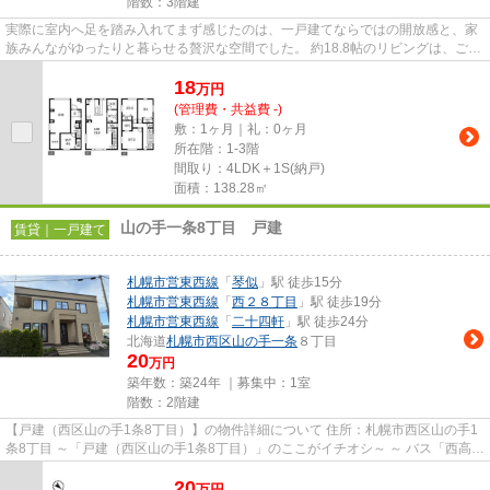
階数：3階建
実際に室内へ足を踏み入れてまず感じたのは、一戸建てならではの開放感と、家
族みんながゆったりと暮らせる贅沢な空間でした。 約18.8帖のリビングは、ご家
族が自然と集まりたくなる...
18
万
円
(管理費・共益費 -)
敷：1ヶ月｜礼：0ヶ月
所在階：1-3階
間取り：4LDK＋1S(納戸)
面積：138.28㎡
山の手一条8丁目 戸建
賃貸｜一戸建て
札幌市営東西線
「
琴似
」駅 徒歩15分
札幌市営東西線
「
西２８丁目
」駅 徒歩19分
札幌市営東西線
「
二十四軒
」駅 徒歩24分
北海道
札幌市西区
山の手一条
８丁目
20
万円
築年数：築24年 ｜募集中：
1室
階数：2階建
【戸建（西区山の手1条8丁目）】の物件詳細について 住所：札幌市西区山の手1
条8丁目 ～「戸建（西区山の手1条8丁目）」のここがイチオシ～ ～ バス「西高校
前」停まで徒歩2分（約1...
20
万
円