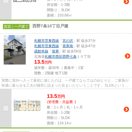
所在階：1-3階
間取り：3LDK
面積：103.68㎡
西野7条10丁目戸建
賃貸｜一戸建て
札幌市営東西線
「
宮の沢
」駅 徒歩37分
札幌市営東西線
「
発寒南
」駅 徒歩47分
函館本線
「
発寒
」駅 徒歩56分
北海道
札幌市西区
西野七条
１０丁目
13.5
万円
築年数：築30年 ｜募集中：
1室
階数：2階建 地下1階
実際に室内へ入って最初に感じたのは、一戸建てならではのゆとりと、ご家族が
快適に暮らせる工夫が随所に詰まった住まいだということです。 5LDKという広
さがあるため、ご家族それぞ...
13.5
万
円
(管理費・共益費 -)
敷：1ヶ月｜礼：1ヶ月
所在階：1-2階
間取り：5LDK
面積：124.14㎡