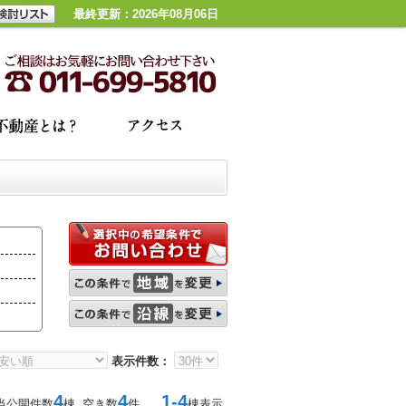
最終更新：2026年08月06日
表示件数：
4
4
1-4
当公開件数
棟 空き数
件
棟表示