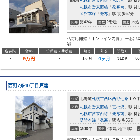
交通
札幌市営東西線
「
宮の沢
」駅 徒
札幌市営東西線
「
発寒南
」駅 徒
函館本線
「
発寒
」駅 徒歩52分
築42年
2階建
木造
築年
階数
構造
━━━━━━━━━━━━━━━━━━
話対応開始「オンライン内覧」 ーお部
能ー ━━━━━━━━━━━━━━━━
所在階
賃料
管理費・共益費
敷金
礼金
間取り
9
万円
0ヶ月
-
-
1ヶ月
3LDK
80
西野7条10丁目戸建
北海道
札幌市西区
西野七条
１０
住所
交通
札幌市営東西線
「
宮の沢
」駅 徒
札幌市営東西線
「
発寒南
」駅 徒
函館本線
「
発寒
」駅 徒歩56分
築30年
2階建 地下1階
築年
階数
実際に室内へ入って最初に感じたのは、