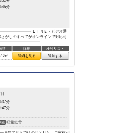
歩32分
歩45分
━━━━━━━━ ＬＩＮＥ・ビデオ通
屋さがしのすべてがオンラインで対応可
━━━━━━━━━━...
面積
詳細
検討リスト
.46㎡
詳細を見る
追加する
丁目
歩37分
歩47分
軽量鉄骨
構造
一戸建てならではのゆとりと、ご家族が