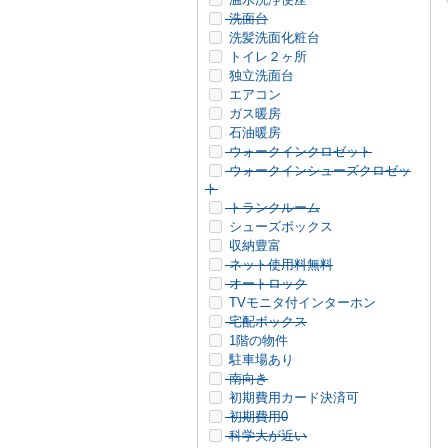
洗面台
洗髪洗面化粧台
トイレ２ヶ所
独立洗面台
エアコン
ガス暖房
石油暖房
ウォークインクロゼット
ウォークインシューズクロゼッ
ト
トランクルーム
シューズボックス
収納豊富
ネット使用料無料
オートロック
TVモニタ付インターホン
宅配ボックス
1階の物件
駐車場あり
南向き
初期費用カード決済可
初期費用0
科学大が近い