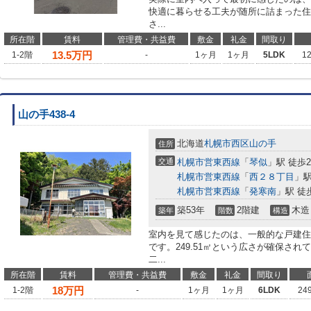
快適に暮らせる工夫が随所に詰まった住ま
さ...
所在階
賃料
管理費・共益費
敷金
礼金
間取り
13.5
万円
1-2階
-
1ヶ月
1ヶ月
5LDK
1
山の手438-4
北海道
札幌市西区
山の手
住所
交通
札幌市営東西線
「
琴似
」駅 徒歩2
札幌市営東西線
「
西２８丁目
」駅
札幌市営東西線
「
発寒南
」駅 徒
築53年
2階建
木造
築年
階数
構造
室内を見て感じたのは、一般的な戸建住
です。249.51㎡という広さが確保さ
二...
所在階
賃料
管理費・共益費
敷金
礼金
間取り
18
万円
1-2階
-
1ヶ月
1ヶ月
6LDK
24