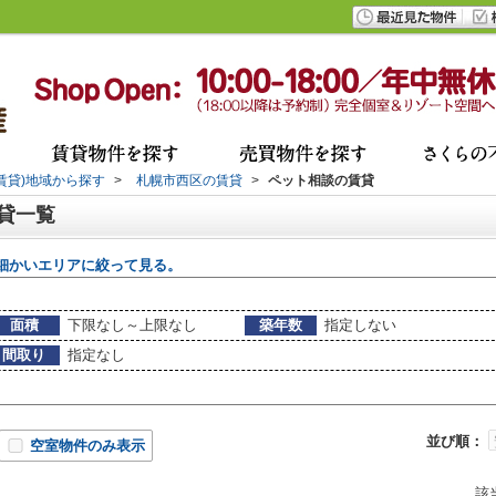
(賃貸)地域から探す
>
札幌市西区の賃貸
>
ペット相談の賃貸
賃貸一覧
細かいエリアに絞って見る。
面積
下限なし～上限なし
築年数
指定しない
間取り
指定なし
並び順：
空室物件のみ表示
該