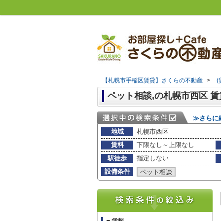
【札幌市手稲区賃貸】さくらの不動産
>
ペット相談,の札幌市西区 
≫さらに
地域
札幌市西区
賃料
下限なし～上限なし
駅徒歩
指定しない
設備条件
ペット相談