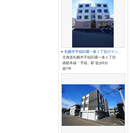
札幌市手稲区曙一条１丁目のマンション
北海道札幌市手稲区曙一条１丁目
函館本線「手稲」駅 徒歩6分
築7年