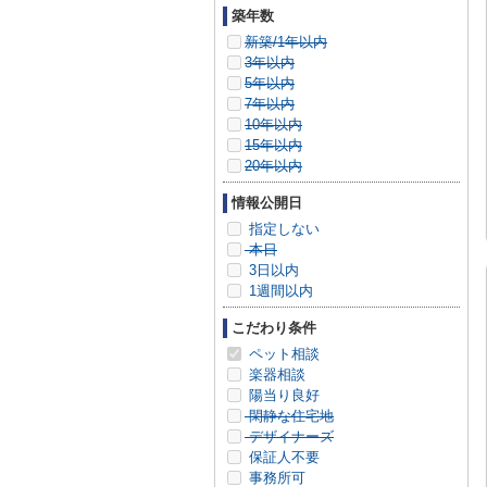
築年数
新築/1年以内
3年以内
5年以内
7年以内
10年以内
15年以内
20年以内
情報公開日
指定しない
本日
3日以内
1週間以内
こだわり条件
ペット相談
楽器相談
陽当り良好
閑静な住宅地
デザイナーズ
保証人不要
事務所可