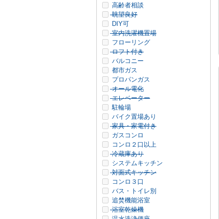
高齢者相談
眺望良好
DIY可
室内洗濯機置場
フローリング
ロフト付き
バルコニー
都市ガス
プロパンガス
オール電化
エレベーター
駐輪場
バイク置場あり
家具・家電付き
ガスコンロ
コンロ２口以上
冷蔵庫あり
システムキッチン
対面式キッチン
コンロ３口
バス・トイレ別
追焚機能浴室
浴室乾燥機
温水洗浄便座