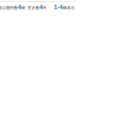
4
4
1-4
当公開件数
棟 空き数
件
棟表示