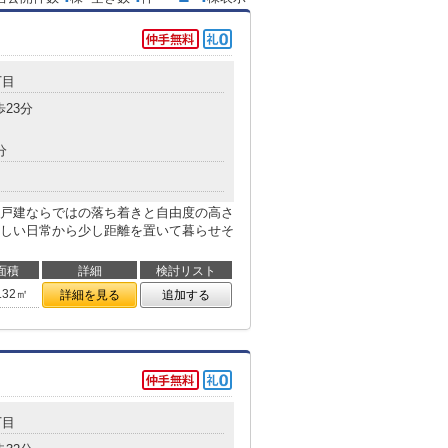
丁目
歩23分
分
戸建ならではの落ち着きと自由度の高さ
しい日常から少し距離を置いて暮らせそ
面積
詳細
検討リスト
.32㎡
詳細を見る
追加する
丁目