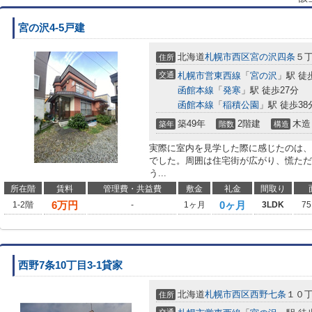
宮の沢4-5戸建
北海道
札幌市西区
宮の沢四条
５
住所
交通
札幌市営東西線
「
宮の沢
」駅 徒
函館本線
「
発寒
」駅 徒歩27分
函館本線
「
稲積公園
」駅 徒歩38
築49年
2階建
木造
築年
階数
構造
実際に室内を見学した際に感じたのは、
でした。周囲は住宅街が広がり、慌ただ
う...
所在階
賃料
管理費・共益費
敷金
礼金
間取り
6
万円
0ヶ月
1-2階
-
1ヶ月
3LDK
75
西野7条10丁目3-1貸家
北海道
札幌市西区
西野七条
１０
住所