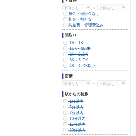
▼賃料
～
敷金・保証金なし
礼金・敷引なし
共益費・管理費込み
間取り
1R～1K
1DK～1LDK
2K～2LDK
3K～3LDK
4K～4LDK以上
面積
～
駅からの徒歩
1分以内
5分以内
7分以内
10分以内
15分以内
20分以内